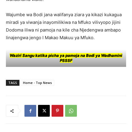
Wajumbe wa Bodi jana walifanya ziara ya kikazi kukagua
miradi ya viwanja inayomilikiwa na Mfuko vilivyopo jijini
Dodoma iliwa ni pamoja na kile cha Njedengwa ambapo
linajengwa jengo l Makao Makuu ya Mfuko.
Waziri Sangu katika picha ya pamoja na Bodi ya Wadhamini
PSSSF
TAGS
Home - Top News