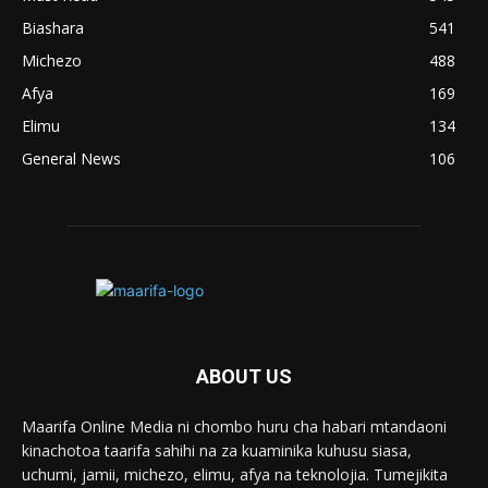
Biashara
541
Michezo
488
Afya
169
Elimu
134
General News
106
ABOUT US
Maarifa Online Media ni chombo huru cha habari mtandaoni
kinachotoa taarifa sahihi na za kuaminika kuhusu siasa,
uchumi, jamii, michezo, elimu, afya na teknolojia. Tumejikita