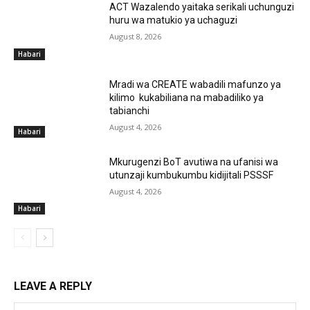
ACT Wazalendo yaitaka serikali uchunguzi
huru wa matukio ya uchaguzi
August 8, 2026
Habari
Mradi wa CREATE wabadili mafunzo ya
kilimo kukabiliana na mabadiliko ya
tabianchi
August 4, 2026
Habari
Mkurugenzi BoT avutiwa na ufanisi wa
utunzaji kumbukumbu kidijitali PSSSF
August 4, 2026
Habari
LEAVE A REPLY