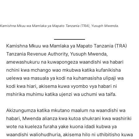
Kamishna Mkuu wa Mamlaka ya Mapato Tanzania (TRA), Yusuph Mwenda.
Kamishna Mkuu wa Mamlaka ya Mapato Tanzania (TRA)
Tanzania Revenue Authority, Yusuph Mwenda,
amewashukuru na kuwapongeza waandishi wa habari
nchini kwa mchango wao mkubwa katika kufanikisha
uelewa wa masuala ya kodi na kuhamasisha ulipaji wa
kodi kwa hiari, akisema kuwa vyombo vya habari ni
mshirika muhimu katika ujenzi wa uchumi wa taifa.
Akizungumza katika mkutano maalum na waandishi wa
habari, Mwenda alianza kwa kutoa shukrani kwa washiriki
wote na kueleza furaha yake kuona idadi kubwa ya
waandishi waliohudhuria, akisema hilo ni uthibitisho kuwa