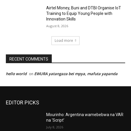
Airtel Money, Buni and DTBI Organise IoT
Training to Equip Young People with
Innovation Skills
August 8, 2026
Load more
RECENT COMMENTS
hello world
EWURA yatangaza bei mpya, mafuta yapanda
on
EDITOR PICKS
Mourinho: Argentina wamebebwa na VAR
na ‘Script’
July 8, 2026