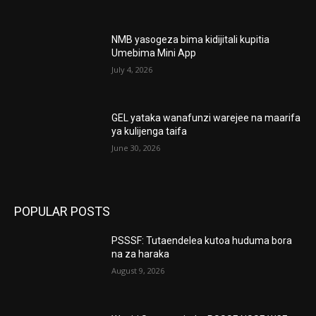
NMB yasogeza bima kidijitali kupitia
Umebima Mini App
July 4, 2026
GEL yataka wanafunzi warejee na maarifa
ya kulijenga taifa
June 30, 2026
POPULAR POSTS
PSSSF: Tutaendelea kutoa huduma bora
na za haraka
August 9, 2026