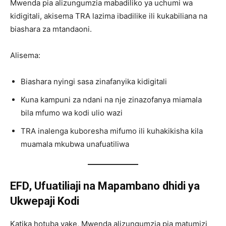
Mwenda pia alizungumzia mabadiliko ya uchumi wa
kidigitali, akisema TRA lazima ibadilike ili kukabiliana na
biashara za mtandaoni.
Alisema:
Biashara nyingi sasa zinafanyika kidigitali
Kuna kampuni za ndani na nje zinazofanya miamala
bila mfumo wa kodi ulio wazi
TRA inalenga kuboresha mifumo ili kuhakikisha kila
muamala mkubwa unafuatiliwa
EFD, Ufuatiliaji na Mapambano dhidi ya
Ukwepaji Kodi
Katika hotuba yake, Mwenda alizungumzia pia matumizi