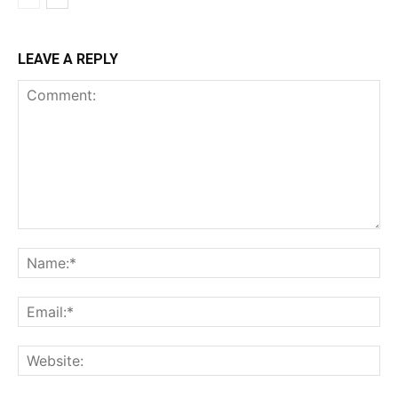
LEAVE A REPLY
Comment:
Na
Ema
Web