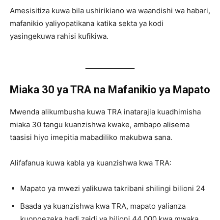
Amesisitiza kuwa bila ushirikiano wa waandishi wa habari,
mafanikio yaliyopatikana katika sekta ya kodi
yasingekuwa rahisi kufikiwa.
Miaka 30 ya TRA na Mafanikio ya Mapato
Mwenda alikumbusha kuwa TRA inatarajia kuadhimisha
miaka 30 tangu kuanzishwa kwake, ambapo alisema
taasisi hiyo imepitia mabadiliko makubwa sana.
Alifafanua kuwa kabla ya kuanzishwa kwa TRA:
Mapato ya mwezi yalikuwa takribani shilingi bilioni 24
Baada ya kuanzishwa kwa TRA, mapato yalianza
kuongezeka hadi zaidi ya bilioni 44,000 kwa mwaka