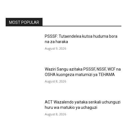
MOST POPULAR
PSSSF: Tutaendelea kutoa huduma bora
na za haraka
August 9, 2026
Waziri Sangu azitaka PSSSF, NSSF, WCF na
OSHA kuongeza matumizi ya TEHAMA
August 8, 2026
ACT Wazalendo yaitaka serikali uchunguzi
huru wa matukio ya uchaguzi
August 8, 2026