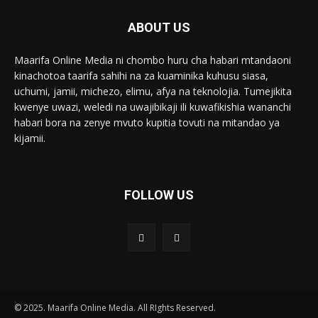
ABOUT US
Maarifa Online Media ni chombo huru cha habari mtandaoni
kinachotoa taarifa sahihi na za kuaminika kuhusu siasa,
uchumi, jamii, michezo, elimu, afya na teknolojia. Tumejikita
kwenye uwazi, weledi na uwajibikaji ili kuwafikishia wananchi
habari bora na zenye mvuto kupitia tovuti na mitandao ya
kijamii.
FOLLOW US
© 2025. Maarifa Online Media. All RIghts Reserved.