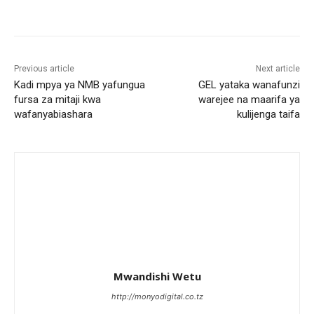
Previous article
Next article
Kadi mpya ya NMB yafungua
GEL yataka wanafunzi
fursa za mitaji kwa
warejee na maarifa ya
wafanyabiashara
kulijenga taifa
Mwandishi Wetu
http://monyodigital.co.tz