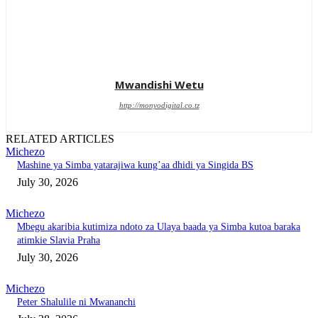
Mwandishi Wetu
http://monyodigital.co.tz
RELATED ARTICLES
Michezo
Mashine ya Simba yatarajiwa kung’aa dhidi ya Singida BS
July 30, 2026
Michezo
Mbegu akaribia kutimiza ndoto za Ulaya baada ya Simba kutoa baraka
atimkie Slavia Praha
July 30, 2026
Michezo
Peter Shalulile ni Mwananchi