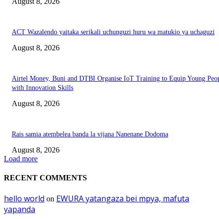
August 8, 2026
ACT Wazalendo yaitaka serikali uchunguzi huru wa matukio ya uchaguzi
August 8, 2026
Airtel Money, Buni and DTBI Organise IoT Training to Equip Young Peo
with Innovation Skills
August 8, 2026
Rais samia atembelea banda la vijana Nanenane Dodoma
August 8, 2026
Load more
RECENT COMMENTS
hello world
EWURA yatangaza bei mpya, mafuta
on
yapanda