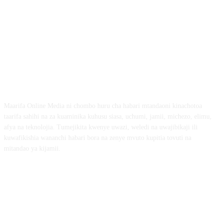
ABOUT US
Maarifa Online Media ni chombo huru cha habari mtandaoni kinachotoa
taarifa sahihi na za kuaminika kuhusu siasa, uchumi, jamii, michezo, elimu,
afya na teknolojia. Tumejikita kwenye uwazi, weledi na uwajibikaji ili
kuwafikishia wananchi habari bora na zenye mvuto kupitia tovuti na
mitandao ya kijamii.
FOLLOW US