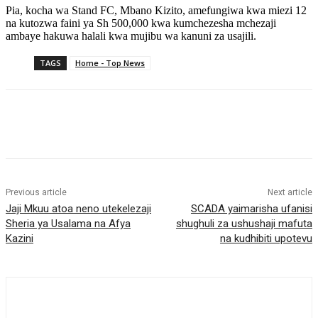
Pia, kocha wa Stand FC, Mbano Kizito, amefungiwa kwa miezi 12
na kutozwa faini ya Sh 500,000 kwa kumchezesha mchezaji
ambaye hakuwa halali kwa mujibu wa kanuni za usajili.
TAGS
Home - Top News
Previous article
Next article
Jaji Mkuu atoa neno utekelezaji
SCADA yaimarisha ufanisi
Sheria ya Usalama na Afya
shughuli za ushushaji mafuta
Kazini
na kudhibiti upotevu