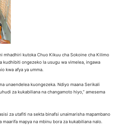
i mhadhiri kutoka Chuo Kikuu cha Sokoine cha Kilimo
a kudhibiti ongezeko la usugu wa vimelea, ingawa
hio kwa afya ya umma.
 na unaendelea kuongezeka. Ndiyo maana Serikali
bu juhudi za kukabiliana na changamoto hiyo,” amesema
sisi za utafiti na sekta binafsi unaimarisha mapambano
 wa maarifa mapya na mbinu bora za kukabiliana nalo.