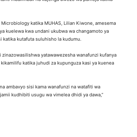
 Microbiology katika MUHAS, Lilian Kiwone, amesema
 ya kuelewa kwa undani ukubwa wa changamoto ya
 katika kutafuta suluhisho la kudumu.
ti zinazowasilishwa yatawawezesha wanafunzi kufanya
iki kikamilifu katika juhudi za kupunguza kasi ya kuenea
a ambavyo sisi kama wanafunzi na watafiti wa
jamii kudhibiti usugu wa vimelea dhidi ya dawa,”