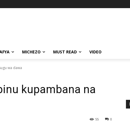
AFYA
MICHEZO
MUST READ
VIDEO
sugu wa dawa
inu kupambana na
55
0