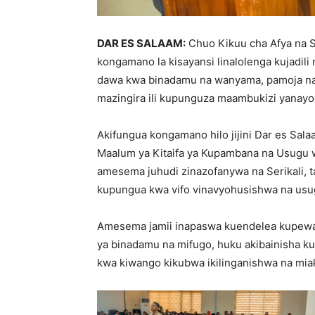
DAR ES SALAAM:
Chuo Kikuu cha Afya na S
kongamano la kisayansi linalolenga kujadili
dawa kwa binadamu na wanyama, pamoja na 
mazingira ili kupunguza maambukizi yanay
Akifungua kongamano hilo jijini Dar es Sa
Maalum ya Kitaifa ya Kupambana na Usugu 
amesema juhudi zinazofanywa na Serikali, t
kupungua kwa vifo vinavyohusishwa na usug
Amesema jamii inapaswa kuendelea kupewa e
ya binadamu na mifugo, huku akibainisha k
kwa kiwango kikubwa ikilinganishwa na mia