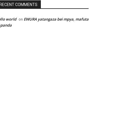
RECENT COMMENTS
llo world
EWURA yatangaza bei mpya, mafuta
on
apanda