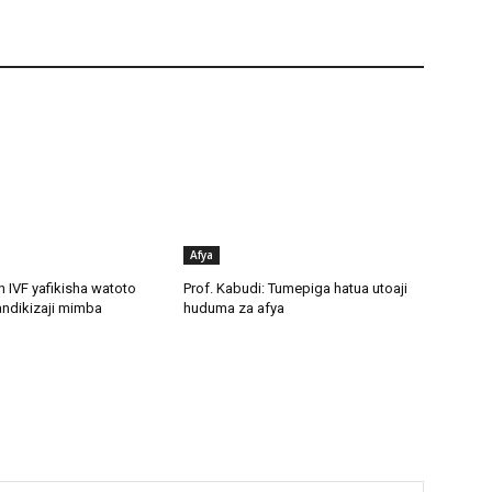
Afya
n IVF yafikisha watoto
Prof. Kabudi: Tumepiga hatua utoaji
ndikizaji mimba
huduma za afya