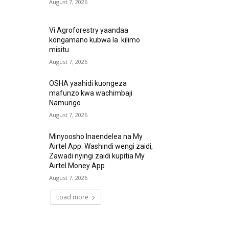
August 7, 2026
Vi Agroforestry yaandaa
kongamano kubwa la kilimo
misitu
August 7, 2026
OSHA yaahidi kuongeza
mafunzo kwa wachimbaji
Namungo
August 7, 2026
Minyoosho Inaendelea na My
Airtel App: Washindi wengi zaidi,
Zawadi nyingi zaidi kupitia My
Airtel Money App
August 7, 2026
Load more