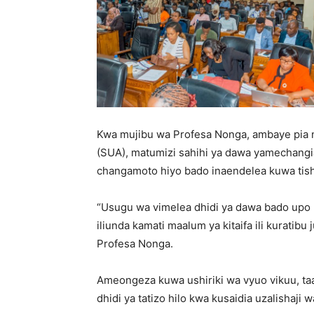
Kwa mujibu wa Profesa Nonga, ambaye pia n
(SUA), matumizi sahihi ya dawa yamechangi
changamoto hiyo bado inaendelea kuwa tis
“Usugu wa vimelea dhidi ya dawa bado upo
iliunda kamati maalum ya kitaifa ili kurati
Profesa Nonga.
Ameongeza kuwa ushiriki wa vyuo vikuu, taa
dhidi ya tatizo hilo kwa kusaidia uzalishaji