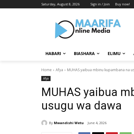
Saturday, August 8, 2026
Sign in / Join
Buy now!
HABARI
BIASHARA
ELIMU
Home
Afya
MUHAS yaibua mbinu kupambana na u
Afya
MUHAS yaibua mb
usugu wa dawa
By
Mwandishi Wetu
June 4, 2026