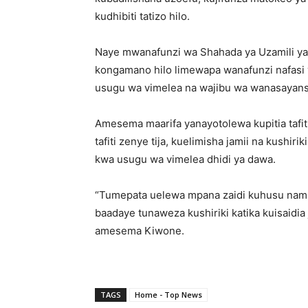
kudhibiti tatizo hilo.
Naye mwanafunzi wa Shahada ya Uzamili ya
kongamano hilo limewapa wanafunzi nafasi
usugu wa vimelea na wajibu wa wanasayansi
Amesema maarifa yanayotolewa kupitia tafi
tafiti zenye tija, kuelimisha jamii na kushir
kwa usugu wa vimelea dhidi ya dawa.
“Tumepata uelewa mpana zaidi kuhusu namn
baadaye tunaweza kushiriki katika kuisaidia 
amesema Kiwone.
TAGS
Home - Top News