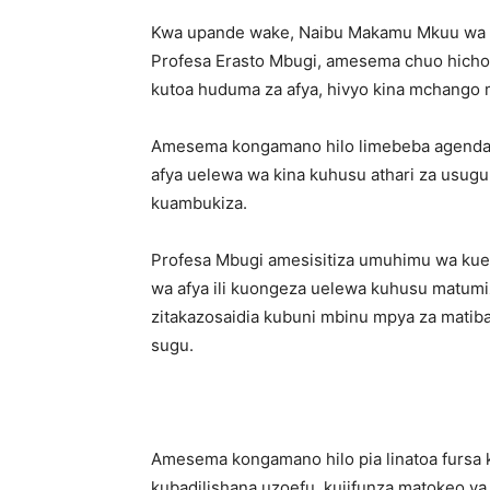
Kwa upande wake, Naibu Makamu Mkuu wa 
Profesa Erasto Mbugi, amesema chuo hicho k
kutoa huduma za afya, hivyo kina mchango
Amesema kongamano hilo limebeba agenda
afya uelewa wa kina kuhusu athari za usug
kuambukiza.
Profesa Mbugi amesisitiza umuhimu wa ku
wa afya ili kuongeza uelewa kuhusu matumiz
zitakazosaidia kubuni mbinu mpya za matib
sugu.
Amesema kongamano hilo pia linatoa fursa 
kubadilishana uzoefu, kujifunza matokeo ya