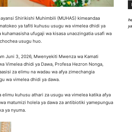
ayansi Shirikishi Muhimbili (MUHAS) kimeandaa
he
 matokeo ya tafiti kuhusu usugu wa vimelea dhidi ya
y
kuhamasisha ufugaji wa kisasa unaozingatia usafi wa
ochochea usugu huo.
laam Juni 3, 2026, Mwenyekiti Mwenza wa Kamati
wa Vimelea dhidi ya Dawa, Profesa Hezron Nonga,
aasisi za elimu na wadau wa afya zimechangia
u wa vimelea dhidi ya dawa.
limu kuhusu athari za usugu wa vimelea katika afya
uwa matumizi holela ya dawa za antibiotiki yamepungua
ka ya nyuma.