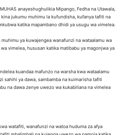
MUHAS anayeshughulikia Mipango, Fedha na Utawala,
ina jukumu muhimu la kufundisha, kufanya tafiti na
 mkubwa katika mapambano dhidi ya usugu wa vimelea.
 muhimu ya kuwajengea wanafunzi na wataalamu wa
u wa vimelea, hususan katika matibabu ya magonjwa ya
endelea kuandaa mafunzo na warsha kwa wataalamu
i sahihi ya dawa, sambamba na kuimarisha tafiti
abu na dawa zenye uwezo wa kukabiliana na vimelea
kwa watafiti, wanafunzi na watoa huduma za afya
 tafiti mbalimbali na kujenga uwezo wa pamoja katika