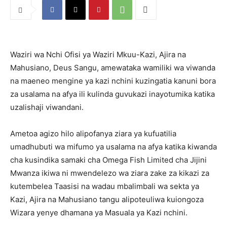
Waziri wa Nchi Ofisi ya Waziri Mkuu-Kazi, Ajira na
Mahusiano, Deus Sangu, amewataka wamiliki wa viwanda
na maeneo mengine ya kazi nchini kuzingatia kanuni bora
za usalama na afya ili kulinda guvukazi inayotumika katika
uzalishaji viwandani.
Ametoa agizo hilo alipofanya ziara ya kufuatilia
umadhubuti wa mifumo ya usalama na afya katika kiwanda
cha kusindika samaki cha Omega Fish Limited cha Jijini
Mwanza ikiwa ni mwendelezo wa ziara zake za kikazi za
kutembelea Taasisi na wadau mbalimbali wa sekta ya
Kazi, Ajira na Mahusiano tangu alipoteuliwa kuiongoza
Wizara yenye dhamana ya Masuala ya Kazi nchini.