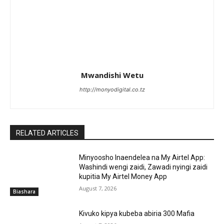
Mwandishi Wetu
http://monyodigital.co.tz
RELATED ARTICLES
Minyoosho Inaendelea na My Airtel App:
Washindi wengi zaidi, Zawadi nyingi zaidi
kupitia My Airtel Money App
August 7, 2026
Biashara
Kivuko kipya kubeba abiria 300 Mafia