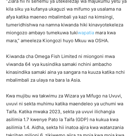
“Ziara hii ni sehemu ya utekelezaji wa majukumu yetu ya
kila siku ya kufanya ukaguzi wa mifumo ya usalama na
afya katika maeneo mbalimbali ya kazi na kimsingi,
tumeridhishwa na namna kiwanda hiki kinavyotekeleza
miongozo ambayo tumekuwa tuki
wapatia
mara kwa
mara,” ameeleza Kiongozi huyo Mkuu wa OSHA.
Kiwanda cha Omega Fish Limited ni miongoni mwa
viwanda 64 vya kusindika samaki nchini ambacho
kinasindika samaki aina ya sangara na kuuza katika nchi
mbalimbali za ulaya na bara la Asia.
Kwa mujibu wa takwimu za Wizara ya Mifugo na Uvuvi,
uvuvi ni sekta muhimu katika maendeleo ya uchumi wa
Taifa. Katika mwaka 2023, sekta ya uvuvi ilichangia
asilimia 1.7 kwenye Pato la Taifa (GDP) na kukua kwa
asilimia 1.4. Aidha, sekta hii inatoa ajira kwa watanzania
takriban milioni 6, zikiwemo ajira za moja kwa moja kwa