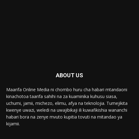
ABOUT US
Maarifa Online Media ni chombo huru cha habari mtandaoni
kinachotoa taarifa sahihi na za kuaminika kuhusu siasa,
uchumi, jamii, michezo, elimu, afya na teknolojia. Tumejikita
kwenye uwazi, weledi na uwajibikaji ili kuwafikishia wananchi
habari bora na zenye mvuto kupitia tovuti na mitandao ya
kijamii.