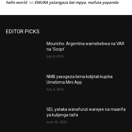
hello world
EWURA yatangaza bei mpya, mafuta yapanda
on
EDITOR PICKS
Mourinho: Argentina wamebebwa na VAR
na ‘Script’
July 8, 2026
NMB yasogeza bima kidijitali kupitia
Umebima Mini App
July 4, 2026
GEL yataka wanafunzi warejee na maarifa
ya kulijenga taifa
June 30, 2026