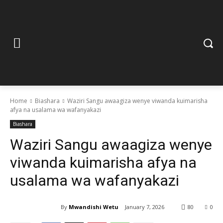
Home
Biashara
Waziri Sangu awaagiza wenye viwanda kuimarisha
afya na usalama wa wafanyakazi
Biashara
Waziri Sangu awaagiza wenye
viwanda kuimarisha afya na
usalama wa wafanyakazi
By
Mwandishi Wetu
January 7, 2026
80
0