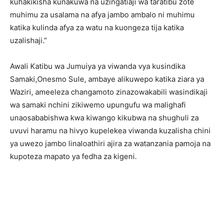
kuhakikisha kunakuwa na uzingatiaji wa taratibu zote
muhimu za usalama na afya jambo ambalo ni muhimu
katika kulinda afya za watu na kuongeza tija katika
uzalishaji.”
Awali Katibu wa Jumuiya ya viwanda vya kusindika
Samaki,Onesmo Sule, ambaye alikuwepo katika ziara ya
Waziri, ameeleza changamoto zinazowakabili wasindikaji
wa samaki nchini zikiwemo upungufu wa malighafi
unaosababishwa kwa kiwango kikubwa na shughuli za
uvuvi haramu na hivyo kupelekea viwanda kuzalisha chini
ya uwezo jambo linaloathiri ajira za watanzania pamoja na
kupoteza mapato ya fedha za kigeni.