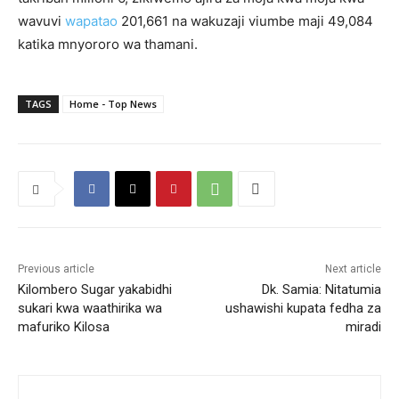
wavuvi
wapatao
201,661 na wakuzaji viumbe maji 49,084
katika mnyororo wa thamani.
TAGS
Home - Top News
Previous article
Next article
Kilombero Sugar yakabidhi
Dk. Samia: Nitatumia
sukari kwa waathirika wa
ushawishi kupata fedha za
mafuriko Kilosa
miradi