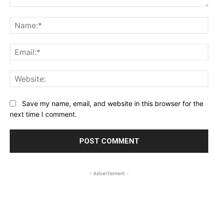
Comment:
Na
Ema
Web
Save my name, email, and website in this browser for the
next time I comment.
- Advertisment -