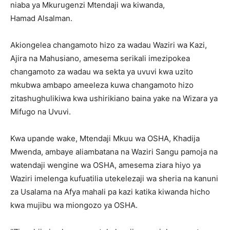
niaba ya Mkurugenzi Mtendaji wa kiwanda,
Hamad Alsalman.
Akiongelea changamoto hizo za wadau Waziri wa Kazi,
Ajira na Mahusiano, amesema serikali imezipokea
changamoto za wadau wa sekta ya uvuvi kwa uzito
mkubwa ambapo ameeleza kuwa changamoto hizo
zitashughulikiwa kwa ushirikiano baina yake na Wizara ya
Mifugo na Uvuvi.
Kwa upande wake, Mtendaji Mkuu wa OSHA, Khadija
Mwenda, ambaye aliambatana na Waziri Sangu pamoja na
watendaji wengine wa OSHA, amesema ziara hiyo ya
Waziri imelenga kufuatilia utekelezaji wa sheria na kanuni
za Usalama na Afya mahali pa kazi katika kiwanda hicho
kwa mujibu wa miongozo ya OSHA.