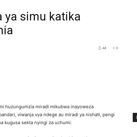
 ya simu katika
nia
44
0
umi huzungumzia miradi mikubwa inayoweza
andari, viwanja vya ndege au miradi ya nishati, pengi
a kugusa sekta nyingi za uchumi.