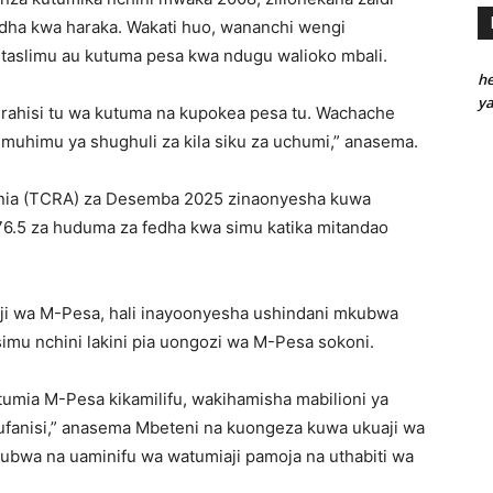
dha kwa haraka. Wakati huo, wananchi wengi
taslimu au kutuma pesa kwa ndugu walioko mbali.
he
y
urahisi tu wa kutuma na kupokea pesa tu. Wachache
muhimu ya shughuli za kila siku za uchumi,” anasema.
nia (TCRA) za Desemba 2025 zinaonyesha kuwa
i 76.5 za huduma za fedha kwa simu katika mitandao
miaji wa M-Pesa, hali inayoonyesha ushindani mkubwa
simu nchini lakini pia uongozi wa M-Pesa sokoni.
atumia M-Pesa kikamilifu, wakihamisha mabilioni ya
na ufanisi,” anasema Mbeteni na kuongeza kuwa ukuaji wa
bwa na uaminifu wa watumiaji pamoja na uthabiti wa