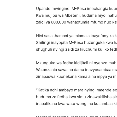
Upande mwingine, M-Pesa imechangia kuunda
Kwa mujibu wa Mbeteni, huduma hiyo inahu
zaidi ya 600,000 wanaotumia mfumo huo kati
Hivi sasa thamani ya miamala inayofanyika ku
Shilingi inayopita M-Pesa huzunguka kwa ha
shughuli nyingi zaidi za kiuchumi kuliko fed
Mzunguko wa fedha kidijitali ni nyenzo m
Watanzania sawa na damu inavyosambaa mw
zinapaswa kuonekana kama aina mpya ya m
“Katika nchi ambayo mara nyingi maendele
huduma za fedha kwa simu zinawakilisha ain
inapatikana kwa watu wengi na kusambaa ki