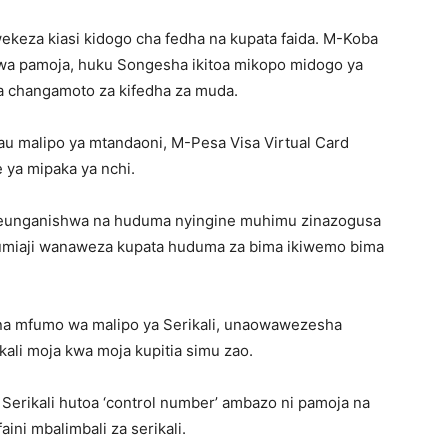
keza kiasi kidogo cha fedha na kupata faida. M-Koba
 kwa pamoja, huku Songesha ikitoa mikopo midogo ya
a changamoto za kifedha za muda.
au malipo ya mtandaoni, M-Pesa Visa Virtual Card
 ya mipaka ya nchi.
imeunganishwa na huduma nyingine muhimu zinazogusa
tumiaji wanaweza kupata huduma za bima ikiwemo bima
a mfumo wa malipo ya Serikali, unaowawezesha
kali moja kwa moja kupitia simu zao.
 Serikali hutoa ‘control number’ ambazo ni pamoja na
faini mbalimbali za serikali.