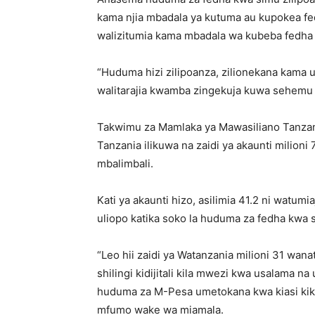
kama njia mbadala ya kutuma au kupokea fe
walizitumia kama mbadala wa kubeba fedha 
“Huduma hizi zilipoanza, zilionekana kama 
walitarajia kwamba zingekuja kuwa sehemu 
Takwimu za Mamlaka ya Mawasiliano Tanza
Tanzania ilikuwa na zaidi ya akaunti milion
mbalimbali.
Kati ya akaunti hizo, asilimia 41.2 ni watu
uliopo katika soko la huduma za fedha kwa 
“Leo hii zaidi ya Watanzania milioni 31 wan
shilingi kidijitali kila mwezi kwa usalama 
huduma za M-Pesa umetokana kwa kiasi kiku
mfumo wake wa miamala.