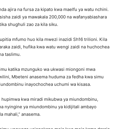
 ajira na fursa za kipato kwa maelfu ya watu nchini.
sisha zaidi ya mawakala 200,000 na wafanyabiashara
ka shughuli zao za kila siku.
pitia mfumo huo kila mwezi inazidi Sh16 trilioni. Kila
raka zaidi, hufika kwa watu wengi zaidi na huchochea
ha taslimu.
uhimu katika mzunguko wa ukwasi miongoni mwa
ilini, Mbeteni anasema huduma za fedha kwa simu
iundombinu inayochochea uchumi wa kisasa.
o hupimwa kwa miradi mikubwa ya miundombinu,
a nyingine ya miundombinu ya kidijitali ambayo
la mahali,” anasema.