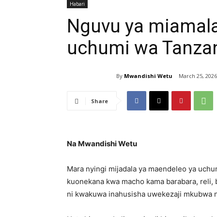
Habari
Nguvu ya miamala
uchumi wa Tanza
By
Mwandishi Wetu
March 25, 2026
Share
Na Mwandishi Wetu
Mara nyingi mijadala ya maendeleo ya uch
kuonekana kwa macho kama barabara, reli, b
ni kwakuwa inahusisha uwekezaji mkubwa n