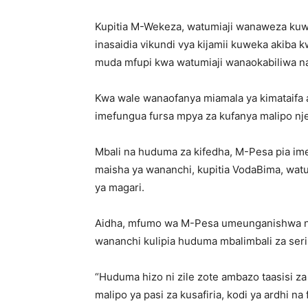
Kupitia M-Wekeza, watumiaji wanaweza kuwe
inasaidia vikundi vya kijamii kuweka akiba
muda mfupi kwa watumiaji wanaokabiliwa n
Kwa wale wanaofanya miamala ya kimataifa 
imefungua fursa mpya za kufanya malipo nje
Mbali na huduma za kifedha, M-Pesa pia 
maisha ya wananchi, kupitia VodaBima, wa
ya magari.
Aidha, mfumo wa M-Pesa umeunganishwa n
wananchi kulipia huduma mbalimbali za seri
“Huduma hizo ni zile zote ambazo taasisi za
malipo ya pasi za kusafiria, kodi ya ardhi na 