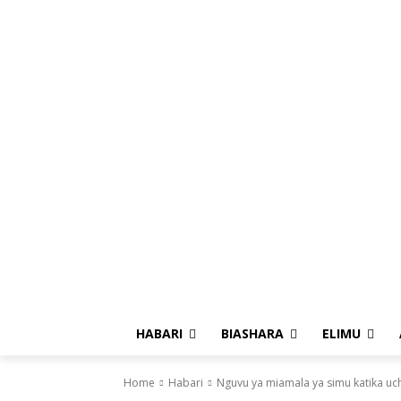
HABARI
BIASHARA
ELIMU
Home
Habari
Nguvu ya miamala ya simu katika u