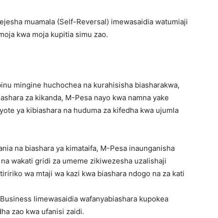
ejesha muamala (Self-Reversal) imewasaidia watumiaji
moja kwa moja kupitia simu zao.
u mingine huchochea na kurahisisha biasharakwa,
iashara za kikanda, M-Pesa nayo kwa namna yake
 yote ya kibiashara na huduma za kifedha kwa ujumla
ia na biashara ya kimataifa, M-Pesa inaunganisha
 na wakati gridi za umeme zikiwezesha uzalishaji
iriko wa mtaji wa kazi kwa biashara ndogo na za kati
 Business limewasaidia wafanyabiashara kupokea
dha zao kwa ufanisi zaidi.