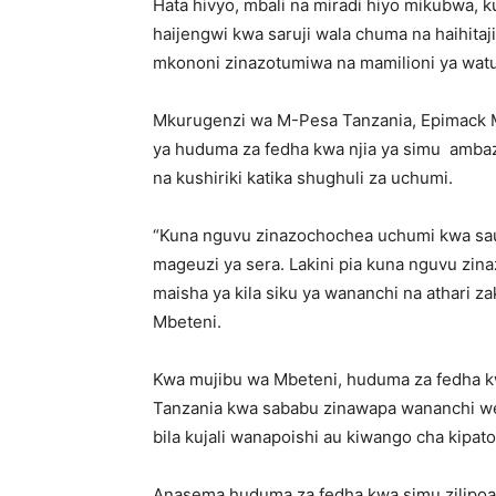
Hata hivyo, mbali na miradi hiyo mikubwa,
haijengwi kwa saruji wala chuma na haihitaj
mkononi zinazotumiwa na mamilioni ya watu 
Mkurugenzi wa M-Pesa Tanzania, Epimack 
ya huduma za fedha kwa njia ya simu amba
na kushiriki katika shughuli za uchumi.
“Kuna nguvu zinazochochea uchumi kwa sa
mageuzi ya sera. Lakini pia kuna nguvu zinaz
maisha ya kila siku ya wananchi na athari z
Mbeteni.
Kwa mujibu wa Mbeteni, huduma za fedha
Tanzania kwa sababu zinawapa wananchi weng
bila kujali wanapoishi au kiwango cha kipat
Anasema huduma za fedha kwa simu zilipoan