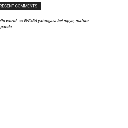
RECENT COMMENTS
llo world
EWURA yatangaza bei mpya, mafuta
on
apanda