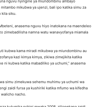
 kuna nguvu nyingine ya miundombinu ambayo
i mitambo mikubwa ya ujenzi, bali ipo katika simu za
kila siku.
Mbeteni, anasema nguvu hiyo inatokana na maendeleo
zo zimebadilisha namna watu wanavyofanya miamala
uti kubwa kama miradi mikubwa ya miundombinu au
ofanya kazi kimya kimya, zikiwa zimejikita katika
ake ni kubwa katika mabadiliko ya uchumi,” anasema
 kwa simu zimekuwa sehemu muhimu ya uchumi wa
i zaidi fursa ya kushiriki katika mfumo wa kifedha
o walicho nacho.
za kutumika nchini mwaka 2008, zilionekana zaidi