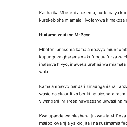
Kadhalika Mbeteni anasema, huduma ya kur
kurekebisha miamala iliyofanywa kimakosa 
Huduma zaidi na M-Pesa
Mbeteni anasema kama ambavyo miundombin
kupunguza gharama na kufungua fursa za b
inafanya hivyo, inaweka urahisi wa miamala
wake.
Kama ambavyo bandari zinaunganisha Tanzan
wasio na akaunti za benki na biashara rasmi
viwandani, M-Pesa huwezesha ukwasi na mtir
Kwa upande wa biashara, jukwaa la M-Pesa
malipo kwa njia ya kidijitali na kusimamia fe