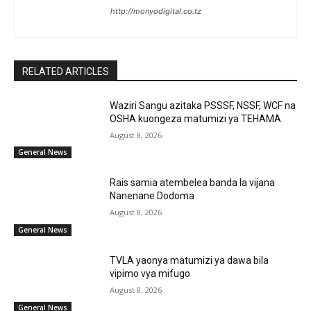
http://monyodigital.co.tz
RELATED ARTICLES
Waziri Sangu azitaka PSSSF, NSSF, WCF na
OSHA kuongeza matumizi ya TEHAMA
August 8, 2026
General News
Rais samia atembelea banda la vijana
Nanenane Dodoma
August 8, 2026
General News
TVLA yaonya matumizi ya dawa bila
vipimo vya mifugo
August 8, 2026
General News