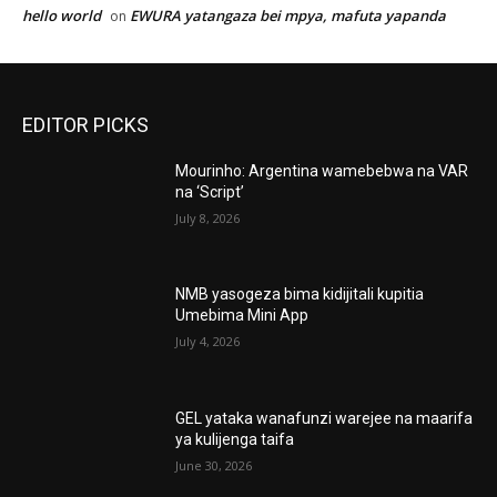
hello world
EWURA yatangaza bei mpya, mafuta yapanda
on
EDITOR PICKS
Mourinho: Argentina wamebebwa na VAR
na ‘Script’
July 8, 2026
NMB yasogeza bima kidijitali kupitia
Umebima Mini App
July 4, 2026
GEL yataka wanafunzi warejee na maarifa
ya kulijenga taifa
June 30, 2026