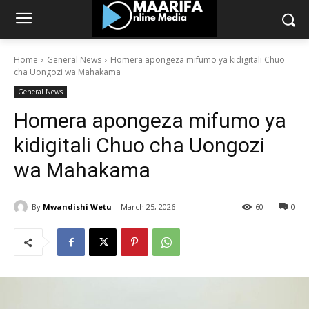
Home
General News
Homera apongeza mifumo ya kidigitali Chuo
cha Uongozi wa Mahakama
General News
Homera apongeza mifumo ya
kidigitali Chuo cha Uongozi
wa Mahakama
By
Mwandishi Wetu
March 25, 2026
60
0