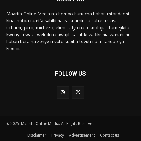
Maarifa Online Media ni chombo huru cha habari mtandaoni
kinachotoa taarifa sahihi na za kuaminika kuhusu siasa,
uchumi, jamii, michezo, elimu, afya na teknolojia. Tumejikita
kwenye uwazi, weledi na uwajibikaji ili kuwafikishia wananchi
habari bora na zenye mvuto kupitia tovuti na mitandao ya
kijamii.
FOLLOW US
© 2025. Maarifa Online Media. All RIghts Reserved.
Disclaimer
Privacy
Advertisement
Contact us