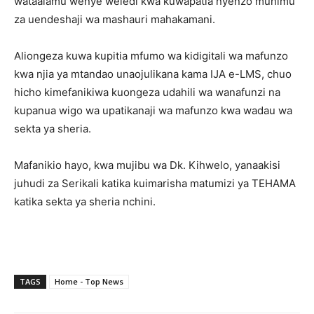
wataalamu wenye weledi kwa kuwapatia nyenzo muhimu
za uendeshaji wa mashauri mahakamani.
Aliongeza kuwa kupitia mfumo wa kidigitali wa mafunzo
kwa njia ya mtandao unaojulikana kama IJA e-LMS, chuo
hicho kimefanikiwa kuongeza udahili wa wanafunzi na
kupanua wigo wa upatikanaji wa mafunzo kwa wadau wa
sekta ya sheria.
Mafanikio hayo, kwa mujibu wa Dk. Kihwelo, yanaakisi
juhudi za Serikali katika kuimarisha matumizi ya TEHAMA
katika sekta ya sheria nchini.
TAGS
Home - Top News