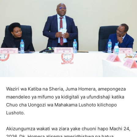
Waziri wa Katiba na Sheria, Juma Homera, amepongeza
maendeleo ya mifumo ya kidigitali ya ufundishaji katika
Chuo cha Uongozi wa Mahakama Lushoto kilichopo
Lushoto.
Akizungumza wakati wa ziara yake chuoni hapo Machi 24,
2026, Dk. Homera alisema ameridhishwa na hatua