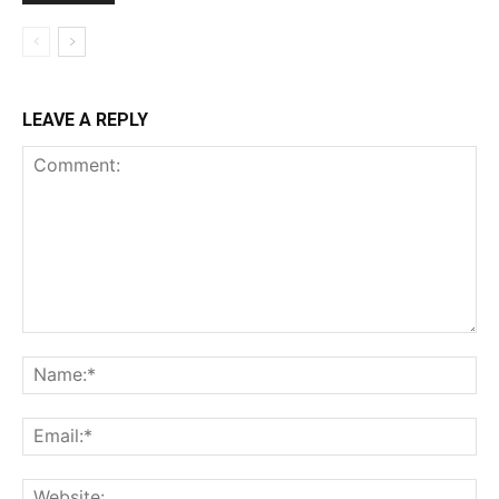
LEAVE A REPLY
Comment:
Na
Ema
Web