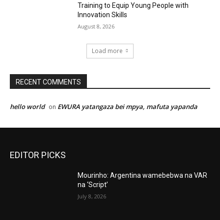
Training to Equip Young People with
Innovation Skills
August 8, 2026
Load more
RECENT COMMENTS
hello world
EWURA yatangaza bei mpya, mafuta yapanda
on
EDITOR PICKS
Mourinho: Argentina wamebebwa na VAR
na ‘Script’
July 8, 2026