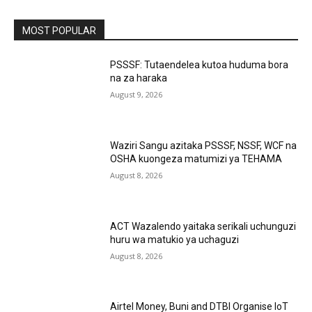
MOST POPULAR
PSSSF: Tutaendelea kutoa huduma bora
na za haraka
August 9, 2026
Waziri Sangu azitaka PSSSF, NSSF, WCF na
OSHA kuongeza matumizi ya TEHAMA
August 8, 2026
ACT Wazalendo yaitaka serikali uchunguzi
huru wa matukio ya uchaguzi
August 8, 2026
Airtel Money, Buni and DTBI Organise IoT