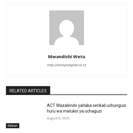
Mwandishi Wetu
http://monyodigital.co.tz
RELATED ARTICLES
ACT Wazalendo yaitaka serikali uchunguzi
huru wa matukio ya uchaguzi
August 8, 2026
Habari