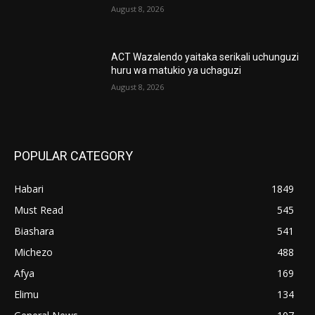
August 8, 2026
ACT Wazalendo yaitaka serikali uchunguzi
huru wa matukio ya uchaguzi
August 8, 2026
POPULAR CATEGORY
Habari
1849
Must Read
545
Biashara
541
Michezo
488
Afya
169
Elimu
134