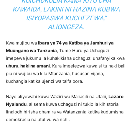
KUICHUKULIA KAMA KITU CHA
KAWAIDA, LAKINI NI HAZINA KUBWA
ISIYOPASWA KUCHEZEWA,”
ALIONGEZA.
Kwa mujibu wa
Ibara ya 74 ya Katiba ya Jamhuri ya
Muungano wa Tanzania
, Tume Huru ya Uchaguzi
imepewa jukumu la kuhakikisha uchaguzi unafanyika kwa
uhuru, haki na amani
. Kura imeelezwa kuwa si tu haki bali
pia ni wajibu wa kila Mtanzania, hususan vijana,
kuchangia katika ujenzi wa taifa bora.
Naye aliyewahi kuwa Waziri wa Maliasili na Utalii,
Lazaro
Nyalandu
, alisema kuwa uchaguzi ni tukio la kihistoria
linalodhihirisha dhamira ya Watanzania katika kudumisha
demokrasia na utulivu wa nchi.