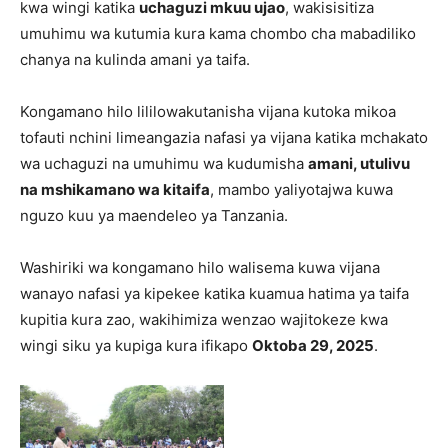
kwa wingi katika
uchaguzi mkuu ujao
, wakisisitiza
umuhimu wa kutumia kura kama chombo cha mabadiliko
chanya na kulinda amani ya taifa.
Kongamano hilo lililowakutanisha vijana kutoka mikoa
tofauti nchini limeangazia nafasi ya vijana katika mchakato
wa uchaguzi na umuhimu wa kudumisha
amani, utulivu
na mshikamano wa kitaifa
, mambo yaliyotajwa kuwa
nguzo kuu ya maendeleo ya Tanzania.
Washiriki wa kongamano hilo walisema kuwa vijana
wanayo nafasi ya kipekee katika kuamua hatima ya taifa
kupitia kura zao, wakihimiza wenzao wajitokeze kwa
wingi siku ya kupiga kura ifikapo
Oktoba 29, 2025
.