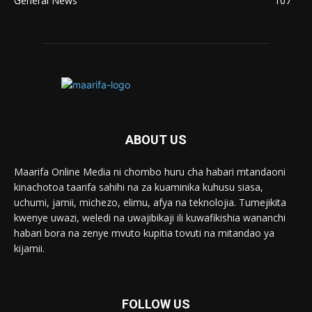
General News
107
ABOUT US
Maarifa Online Media ni chombo huru cha habari mtandaoni
kinachotoa taarifa sahihi na za kuaminika kuhusu siasa,
uchumi, jamii, michezo, elimu, afya na teknolojia. Tumejikita
kwenye uwazi, weledi na uwajibikaji ili kuwafikishia wananchi
habari bora na zenye mvuto kupitia tovuti na mitandao ya
kijamii.
FOLLOW US