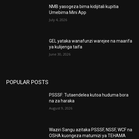
NMB yasogeza bima kidijitali kupitia
Umebima Mini App
July 4, 2026
GEL yataka wanafunzi warejee na maarifa
ya kulijenga taifa
June 30, 2026
POPULAR POSTS
PSSSF: Tutaendelea kutoa huduma bora
na za haraka
August 9, 2026
Waziri Sangu azitaka PSSSF, NSSF, WCF na
OSHA kuongeza matumizi ya TEHAMA