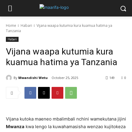
Home
Habari
Vijana waapa kutumia kura kuamua hatima ya
Tanzania
Habari
Vijana waapa kutumia kura
kuamua hatima ya Tanzania
By
Mwandishi Wetu
October 25, 2025
149
0
Vijana kutoka maeneo mbalimbali nchini wamekutana jijini
Mwanza
kwa lengo la kuwahamasisha wenzao kujitokeza