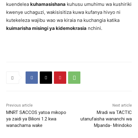
kuendelea
kuhamasishana
kuhusu umuhimu wa kushiriki
kwenye uchaguzi, wakisisitiza kuwa kufanya hivyo ni
kutekeleza wajibu wao wa kiraia na kuchangia katika
kuimarisha misingi ya kidemokrasia
nchini.
Previous article
Next article
MNRT SACCOS yatoa mikopo
Mradi wa TACTIC
ya zaidi ya Bilioni 1.2 kwa
utanufaisha wananchi wa
wanachama wake
Mpanda- Mrindoko