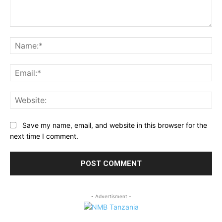
Comment:
Na
Ema
Web
Save my name, email, and website in this browser for the
next time I comment.
- Advertisment -