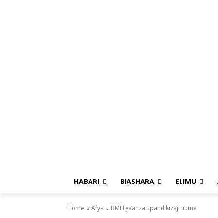
HABARI
BIASHARA
ELIMU
Home
Afya
BMH yaanza upandikizaji uume