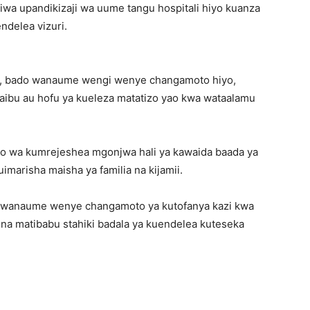
a upandikizaji wa uume tangu hospitali hiyo kuanza
delea vizuri.
, bado wanaume wengi wenye changamoto hiyo,
aibu au hofu ya kueleza matatizo yao kwa wataalamu
o wa kumrejeshea mgonjwa hali ya kawaida baada ya
imarisha maisha ya familia na kijamii.
za wanaume wenye changamoto ya kutofanya kazi kwa
 na matibabu stahiki badala ya kuendelea kuteseka