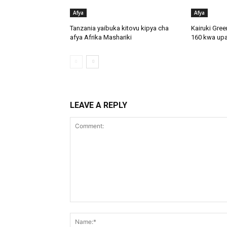
Afya
Afya
Tanzania yaibuka kitovu kipya cha
Kairuki Gree
afya Afrika Mashariki
160 kwa upa
LEAVE A REPLY
Comment: