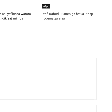
Afya
n IVF yafikisha watoto
Prof. Kabudi: Tumepiga hatua utoaji
ndikizaji mimba
huduma za afya
Name:*