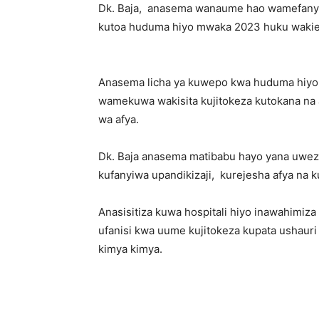
Dk. Baja, anasema wanaume hao wamefanyiw
kutoa huduma hiyo mwaka 2023 huku wakien
Anasema licha ya kuwepo kwa huduma hiyo
wamekuwa wakisita kujitokeza kutokana na 
wa afya.
Dk. Baja anasema matibabu hayo yana uwez
kufanyiwa upandikizaji, kurejesha afya na ku
Anasisitiza kuwa hospitali hiyo inawahimi
ufanisi kwa uume kujitokeza kupata ushauri
kimya kimya.