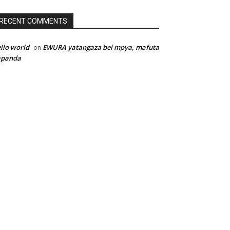
RECENT COMMENTS
llo world
EWURA yatangaza bei mpya, mafuta
on
apanda