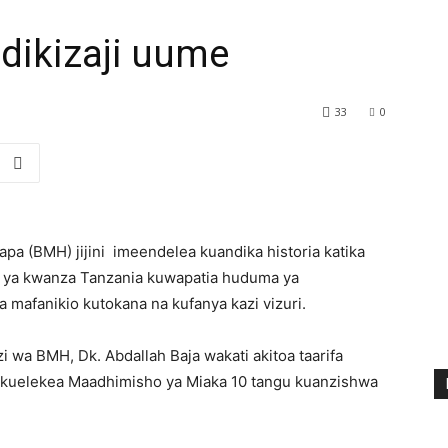
ikizaji uume
33
0
pa (BMH) jijini imeendelea kuandika historia katika
li ya kwanza Tanzania kuwapatia huduma ya
mafanikio kutokana na kufanya kazi vizuri.
wa BMH, Dk. Abdallah Baja wakati akitoa taarifa
 kuelekea Maadhimisho ya Miaka 10 tangu kuanzishwa