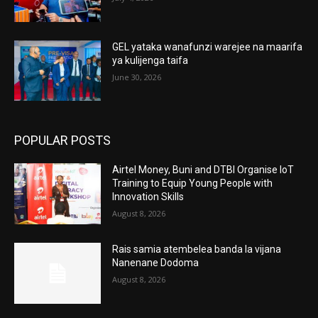
GEL yataka wanafunzi warejee na maarifa
ya kulijenga taifa
June 30, 2026
POPULAR POSTS
Airtel Money, Buni and DTBI Organise IoT
Training to Equip Young People with
Innovation Skills
August 8, 2026
Rais samia atembelea banda la vijana
Nanenane Dodoma
August 8, 2026