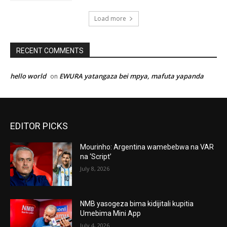
Load more
RECENT COMMENTS
hello world
EWURA yatangaza bei mpya, mafuta yapanda
on
EDITOR PICKS
Mourinho: Argentina wamebebwa na VAR
na ‘Script’
July 8, 2026
NMB yasogeza bima kidijitali kupitia
Umebima Mini App
July 4, 2026