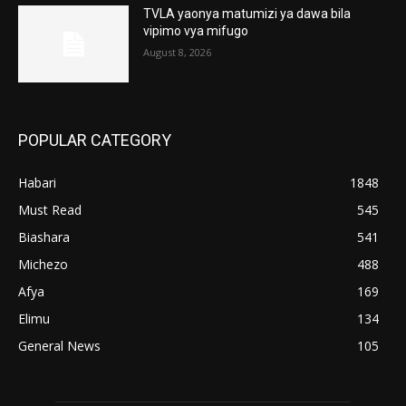
TVLA yaonya matumizi ya dawa bila
vipimo vya mifugo
August 8, 2026
POPULAR CATEGORY
Habari
1848
Must Read
545
Biashara
541
Michezo
488
Afya
169
Elimu
134
General News
105