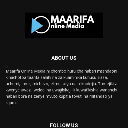
ABOUT US
Maarifa Online Media ni chombo huru cha habari mtandaoni
kinachotoa taarifa sahihi na za kuaminika kuhusu siasa,
uchumi, jamii, michezo, elimu, afya na teknolojia. Tumejikita
kwenye uwazi, weledi na uwajibikaji ili kuwafikishia wananchi
habari bora na zenye mvuto kupitia tovuti na mitandao ya
kijamii.
FOLLOW US