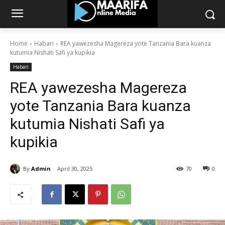
Home
Habari
REA yawezesha Magereza yote Tanzania Bara kuanza
kutumia Nishati Safi ya kupikia
Habari
REA yawezesha Magereza
yote Tanzania Bara kuanza
kutumia Nishati Safi ya
kupikia
By
Admin
April 30, 2025
70
0