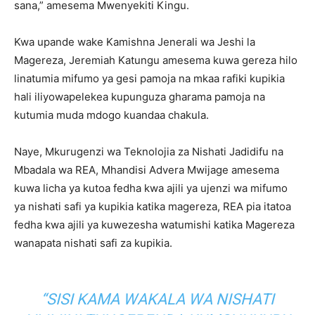
sana,” amesema Mwenyekiti Kingu.
Kwa upande wake Kamishna Jenerali wa Jeshi la
Magereza, Jeremiah Katungu amesema kuwa gereza hilo
linatumia mifumo ya gesi pamoja na mkaa rafiki kupikia
hali iliyowapelekea kupunguza gharama pamoja na
kutumia muda mdogo kuandaa chakula.
Naye, Mkurugenzi wa Teknolojia za Nishati Jadidifu na
Mbadala wa REA, Mhandisi Advera Mwijage amesema
kuwa licha ya kutoa fedha kwa ajili ya ujenzi wa mifumo
ya nishati safi ya kupikia katika magereza, REA pia itatoa
fedha kwa ajili ya kuwezesha watumishi katika Magereza
wanapata nishati safi za kupikia.
“SISI KAMA WAKALA WA NISHATI