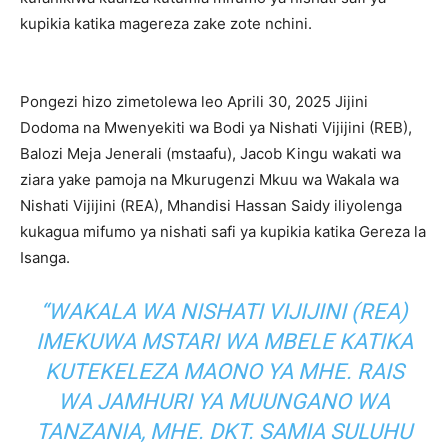
kupikia katika magereza zake zote nchini.
Pongezi hizo zimetolewa leo Aprili 30, 2025 Jijini
Dodoma na Mwenyekiti wa Bodi ya Nishati Vijijini (REB),
Balozi Meja Jenerali (mstaafu), Jacob Kingu wakati wa
ziara yake pamoja na Mkurugenzi Mkuu wa Wakala wa
Nishati Vijijini (REA), Mhandisi Hassan Saidy iliyolenga
kukagua mifumo ya nishati safi ya kupikia katika Gereza la
Isanga.
“WAKALA WA NISHATI VIJIJINI (REA)
IMEKUWA MSTARI WA MBELE KATIKA
KUTEKELEZA MAONO YA MHE. RAIS
WA JAMHURI YA MUUNGANO WA
TANZANIA, MHE. DKT. SAMIA SULUHU