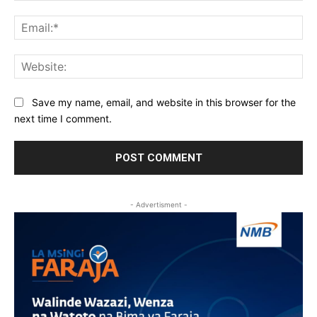
Ema
Web
Save my name, email, and website in this browser for the
next time I comment.
- Advertisment -