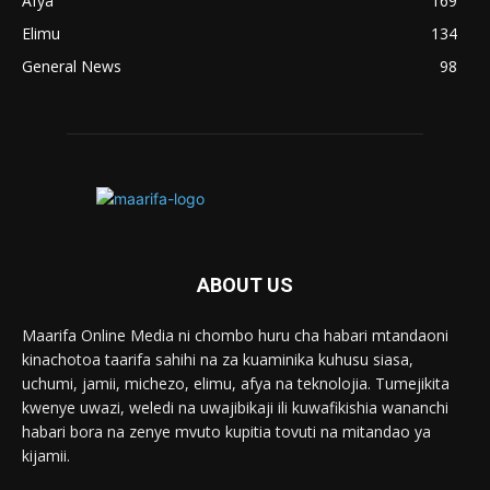
Afya
169
Elimu
134
General News
98
ABOUT US
Maarifa Online Media ni chombo huru cha habari mtandaoni
kinachotoa taarifa sahihi na za kuaminika kuhusu siasa,
uchumi, jamii, michezo, elimu, afya na teknolojia. Tumejikita
kwenye uwazi, weledi na uwajibikaji ili kuwafikishia wananchi
habari bora na zenye mvuto kupitia tovuti na mitandao ya
kijamii.