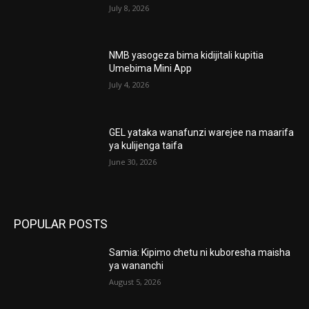
July 8, 2026
NMB yasogeza bima kidijitali kupitia
Umebima Mini App
July 4, 2026
GEL yataka wanafunzi warejee na maarifa
ya kulijenga taifa
June 30, 2026
POPULAR POSTS
Samia: Kipimo chetu ni kuboresha maisha
ya wananchi
August 5, 2026