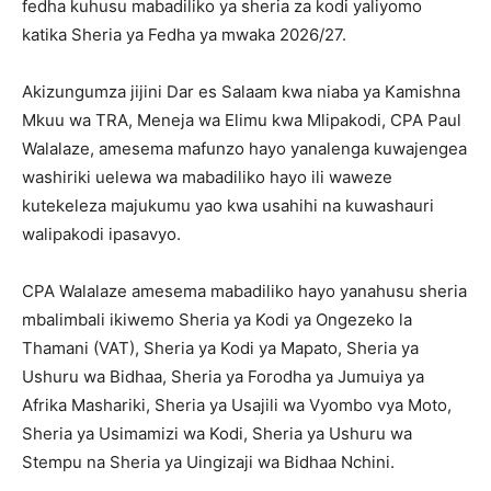
fedha kuhusu mabadiliko ya sheria za kodi yaliyomo
katika Sheria ya Fedha ya mwaka 2026/27.
Akizungumza jijini Dar es Salaam kwa niaba ya Kamishna
Mkuu wa TRA, Meneja wa Elimu kwa Mlipakodi, CPA Paul
Walalaze, amesema mafunzo hayo yanalenga kuwajengea
washiriki uelewa wa mabadiliko hayo ili waweze
kutekeleza majukumu yao kwa usahihi na kuwashauri
walipakodi ipasavyo.
CPA Walalaze amesema mabadiliko hayo yanahusu sheria
mbalimbali ikiwemo Sheria ya Kodi ya Ongezeko la
Thamani (VAT), Sheria ya Kodi ya Mapato, Sheria ya
Ushuru wa Bidhaa, Sheria ya Forodha ya Jumuiya ya
Afrika Mashariki, Sheria ya Usajili wa Vyombo vya Moto,
Sheria ya Usimamizi wa Kodi, Sheria ya Ushuru wa
Stempu na Sheria ya Uingizaji wa Bidhaa Nchini.