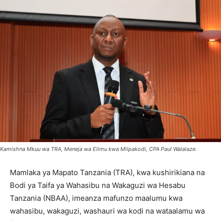
Kamishna Mkuu wa TRA, Meneja wa Elimu kwa Mlipakodi, CPA Paul Walalaze.
Mamlaka ya Mapato Tanzania (TRA), kwa kushirikiana na
Bodi ya Taifa ya Wahasibu na Wakaguzi wa Hesabu
Tanzania (NBAA), imeanza mafunzo maalumu kwa
wahasibu, wakaguzi, washauri wa kodi na wataalamu wa