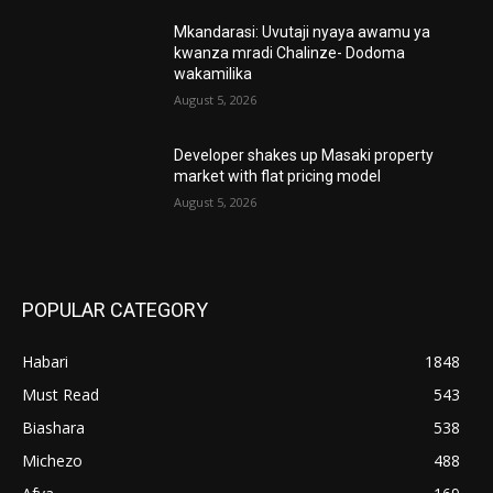
Mkandarasi: Uvutaji nyaya awamu ya
kwanza mradi Chalinze- Dodoma
wakamilika
August 5, 2026
Developer shakes up Masaki property
market with flat pricing model
August 5, 2026
POPULAR CATEGORY
Habari
1848
Must Read
543
Biashara
538
Michezo
488