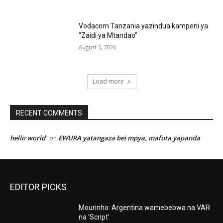
Vodacom Tanzania yazindua kampeni ya
“Zaidi ya Mtandao”
August 5, 2026
Load more
RECENT COMMENTS
hello world
EWURA yatangaza bei mpya, mafuta yapanda
on
EDITOR PICKS
Mourinho: Argentina wamebebwa na VAR
na ‘Script’