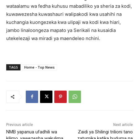
wataalamu wa fedha kuhusu mabadiliko ya sheria za kodi,
kuwawezesha kuwashauri walipakodi kwa usahihi na
kuchangia kuongezeka kwa ulipaji wa kodi kwa hiari,
jambo linaloongeza mapato ya Serikali na kusaidia
utekelezaji wa miradi ya maendeleo nchini.
TAGS
Home - Top News
Previous article
Next article
NMB yapanua ufadhili wa
Zaidi ya Shilingi trilioni tano
kilimo, yawezesha wakulima
zatumika katika huduma na