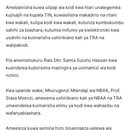
Amebainisha kuwa ulipaji wa kodi kwa hiari unategemea
kujisajili na kupata TIN, kuwasilisha makadirio na ritani
kwa wakati, kulipa kodi kwa wakati, kutunza kumbukumbu
sahihi za biashara, kutumia mifumo ya kielektroniki kwa
usahihi na kuimarisha ushirikiano kati ya TRA na
walipakodi.
Pia amemshukuru Rais Dkt. Samia Suluhu Hassan kwa
kuendelea kuboresha mazingira ya usimamizi wa kodi
nchini.
Kwa upande wake, Mkurugenzi Mtendaji wa NBAA, Prof.
Siasa Mzenzi, amesema ushirikiano kati ya NBAA na TRA
umeendelea kuimarisha elimu ya kodi kwa wahasibu na
wafanyabiashara.
Ameeleza kuwa semina hizo zinaongeza uelewa wa