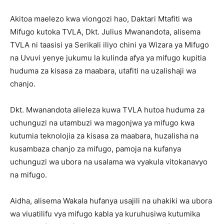
Akitoa maelezo kwa viongozi hao, Daktari Mtafiti wa
Mifugo kutoka TVLA, Dkt. Julius Mwanandota, alisema
TVLA ni taasisi ya Serikali iliyo chini ya Wizara ya Mifugo
na Uvuvi yenye jukumu la kulinda afya ya mifugo kupitia
huduma za kisasa za maabara, utafiti na uzalishaji wa
chanjo.
Dkt. Mwanandota alieleza kuwa TVLA hutoa huduma za
uchunguzi na utambuzi wa magonjwa ya mifugo kwa
kutumia teknolojia za kisasa za maabara, huzalisha na
kusambaza chanjo za mifugo, pamoja na kufanya
uchunguzi wa ubora na usalama wa vyakula vitokanavyo
na mifugo.
Aidha, alisema Wakala hufanya usajili na uhakiki wa ubora
wa viuatilifu vya mifugo kabla ya kuruhusiwa kutumika