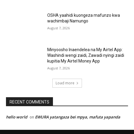
OSHA yaahidi kuongeza mafunzo kwa
wachimbaji Namungo
August 7, 2026
Minyoosho Inaendelea na My Airtel App:
Washindi wengi zaidi, Zawadi nyingi zaidi
kupitia My Airtel Money App
August 7, 2026
Load more
RECENT COMMENTS
hello world
EWURA yatangaza bei mpya, mafuta yapanda
on