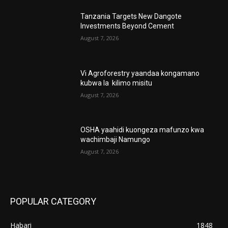
Tanzania Targets New Dangote
Investments Beyond Cement
August 7, 2026
Vi Agroforestry yaandaa kongamano
kubwa la kilimo misitu
August 7, 2026
OSHA yaahidi kuongeza mafunzo kwa
wachimbaji Namungo
August 7, 2026
POPULAR CATEGORY
Habari
1848