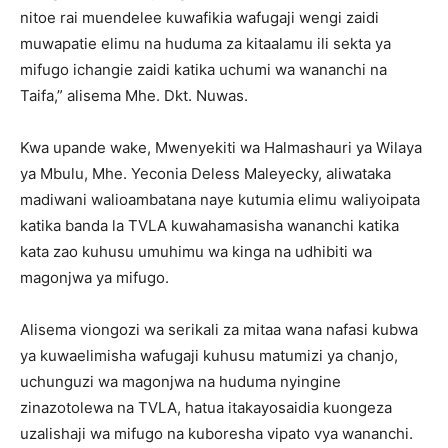
nitoe rai muendelee kuwafikia wafugaji wengi zaidi
muwapatie elimu na huduma za kitaalamu ili sekta ya
mifugo ichangie zaidi katika uchumi wa wananchi na
Taifa,” alisema Mhe. Dkt. Nuwas.
Kwa upande wake, Mwenyekiti wa Halmashauri ya Wilaya
ya Mbulu, Mhe. Yeconia Deless Maleyecky, aliwataka
madiwani walioambatana naye kutumia elimu waliyoipata
katika banda la TVLA kuwahamasisha wananchi katika
kata zao kuhusu umuhimu wa kinga na udhibiti wa
magonjwa ya mifugo.
Alisema viongozi wa serikali za mitaa wana nafasi kubwa
ya kuwaelimisha wafugaji kuhusu matumizi ya chanjo,
uchunguzi wa magonjwa na huduma nyingine
zinazotolewa na TVLA, hatua itakayosaidia kuongeza
uzalishaji wa mifugo na kuboresha vipato vya wananchi.