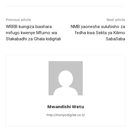
Previous article
Next article
WRRB kuingiza biashara
NMB yaonesha suluhisho za
mifugo kwenye Mfumo wa
fedha kwa Sekta ya Kilimo
Stakabadhi za Ghala kidigitali
SabaSaba
Mwandishi Wetu
http://monyodigital.co.tz