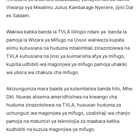
Viwanja vya Mwalimu Julius Kambarage Nyerere, jijini Dar
es Salaam.
Wakiwa katika banda la TVLA lililopo ndani ya banda la
pamoja la Wizara ya Mifugo na Uvuvi waliweza kupata
elimu kuhusiana na huduma mbalimbali zinazotolewa na
TVLA kuhusiana na jinsi ya kuimarisha afya ya mifugo,
kupitia udhibiti wa magonjwa ya mifugo pamoja uhakiki
wa ubora wa chakula cha mifugo.
Akizungumza mara baada ya kutembelea banda hilo, Mhe.
Dkt. Nuwas alisema ameridhishwa na kiwango cha
huduma zinazotolewa na TVLA, hususan huduma za
uchunguzi wa magonjwa ya mifugo, uzalishaji wa chanjo
pamoja na matumizi ya teknolojia za maabara katika
kudhibiti na kuzuia magonjwa ya mifugo.