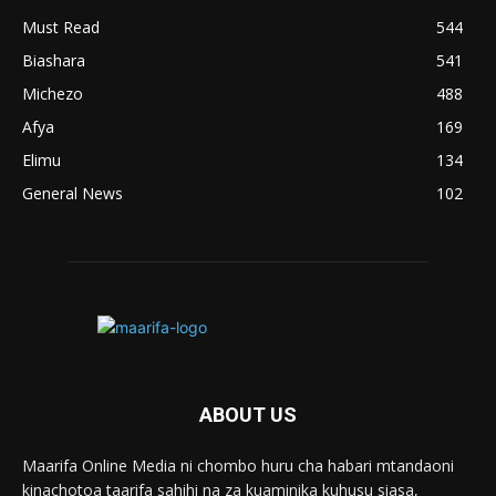
Must Read
544
Biashara
541
Michezo
488
Afya
169
Elimu
134
General News
102
ABOUT US
Maarifa Online Media ni chombo huru cha habari mtandaoni
kinachotoa taarifa sahihi na za kuaminika kuhusu siasa,