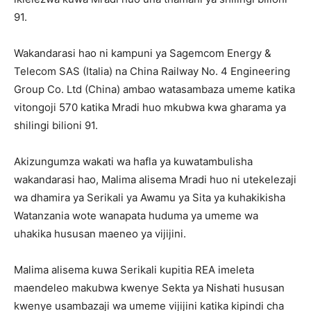
91.
Wakandarasi hao ni kampuni ya Sagemcom Energy &
Telecom SAS (Italia) na China Railway No. 4 Engineering
Group Co. Ltd (China) ambao watasambaza umeme katika
vitongoji 570 katika Mradi huo mkubwa kwa gharama ya
shilingi bilioni 91.
Akizungumza wakati wa hafla ya kuwatambulisha
wakandarasi hao, Malima alisema Mradi huo ni utekelezaji
wa dhamira ya Serikali ya Awamu ya Sita ya kuhakikisha
Watanzania wote wanapata huduma ya umeme wa
uhakika hususan maeneo ya vijijini.
Malima alisema kuwa Serikali kupitia REA imeleta
maendeleo makubwa kwenye Sekta ya Nishati hususan
kwenye usambazaji wa umeme vijijini katika kipindi cha