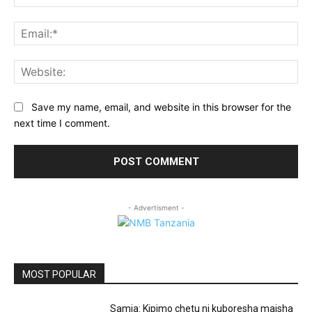
Ema
Web
Save my name, email, and website in this browser for the
next time I comment.
- Advertisment -
MOST POPULAR
Samia: Kipimo chetu ni kuboresha maisha