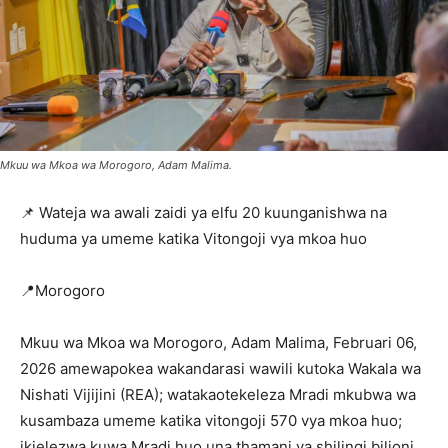
Mkuu wa Mkoa wa Morogoro, Adam Malima.
📌 Wateja wa awali zaidi ya elfu 20 kuunganishwa na
huduma ya umeme katika Vitongoji vya mkoa huo
📍Morogoro
Mkuu wa Mkoa wa Morogoro, Adam Malima, Februari 06,
2026 amewapokea wakandarasi wawili kutoka Wakala wa
Nishati Vijijini (REA); watakaotekeleza Mradi mkubwa wa
kusambaza umeme katika vitongoji 570 vya mkoa huo;
ikielezwa kuwa Mradi huo una thamani ya shilingi bilioni