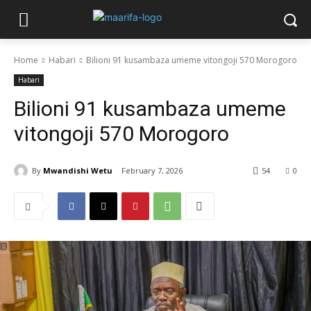
Home
Habari
Bilioni 91 kusambaza umeme vitongoji 570 Morogoro
Habari
Bilioni 91 kusambaza umeme
vitongoji 570 Morogoro
By
Mwandishi Wetu
February 7, 2026
54
0