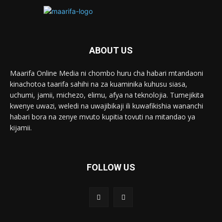
ABOUT US
Maarifa Online Media ni chombo huru cha habari mtandaoni
kinachotoa taarifa sahihi na za kuaminika kuhusu siasa,
uchumi, jamii, michezo, elimu, afya na teknolojia. Tumejikita
kwenye uwazi, weledi na uwajibikaji ili kuwafikishia wananchi
habari bora na zenye mvuto kupitia tovuti na mitandao ya
kijamii.
FOLLOW US