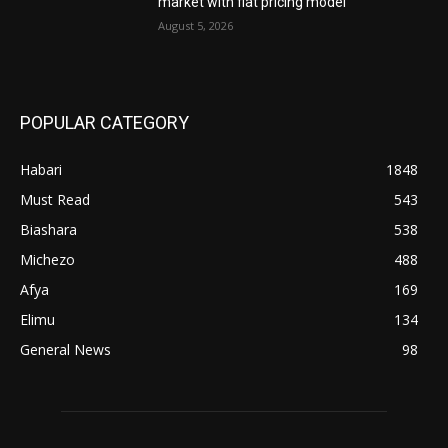
market with flat pricing model
August 5, 2026
POPULAR CATEGORY
Habari
1848
Must Read
543
Biashara
538
Michezo
488
Afya
169
Elimu
134
General News
98