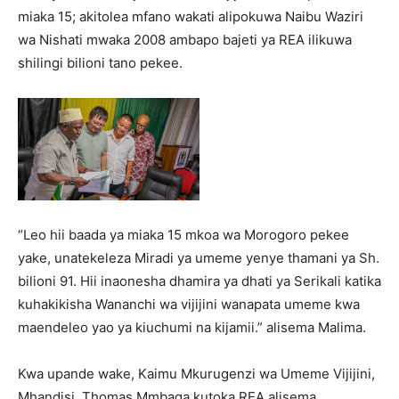
miaka 15; akitolea mfano wakati alipokuwa Naibu Waziri
wa Nishati mwaka 2008 ambapo bajeti ya REA ilikuwa
shilingi bilioni tano pekee.
“Leo hii baada ya miaka 15 mkoa wa Morogoro pekee
yake, unatekeleza Miradi ya umeme yenye thamani ya Sh.
bilioni 91. Hii inaonesha dhamira ya dhati ya Serikali katika
kuhakikisha Wananchi wa vijijini wanapata umeme kwa
maendeleo yao ya kiuchumi na kijamii.” alisema Malima.
Kwa upande wake, Kaimu Mkurugenzi wa Umeme Vijijini,
Mhandisi, Thomas Mmbaga kutoka REA alisema