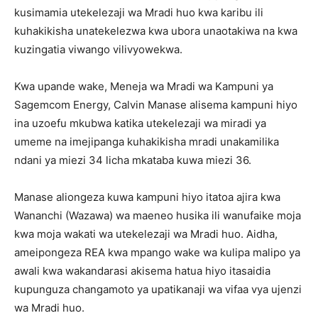
kusimamia utekelezaji wa Mradi huo kwa karibu ili
kuhakikisha unatekelezwa kwa ubora unaotakiwa na kwa
kuzingatia viwango vilivyowekwa.
Kwa upande wake, Meneja wa Mradi wa Kampuni ya
Sagemcom Energy, Calvin Manase alisema kampuni hiyo
ina uzoefu mkubwa katika utekelezaji wa miradi ya
umeme na imejipanga kuhakikisha mradi unakamilika
ndani ya miezi 34 licha mkataba kuwa miezi 36.
Manase aliongeza kuwa kampuni hiyo itatoa ajira kwa
Wananchi (Wazawa) wa maeneo husika ili wanufaike moja
kwa moja wakati wa utekelezaji wa Mradi huo. Aidha,
ameipongeza REA kwa mpango wake wa kulipa malipo ya
awali kwa wakandarasi akisema hatua hiyo itasaidia
kupunguza changamoto ya upatikanaji wa vifaa vya ujenzi
wa Mradi huo.