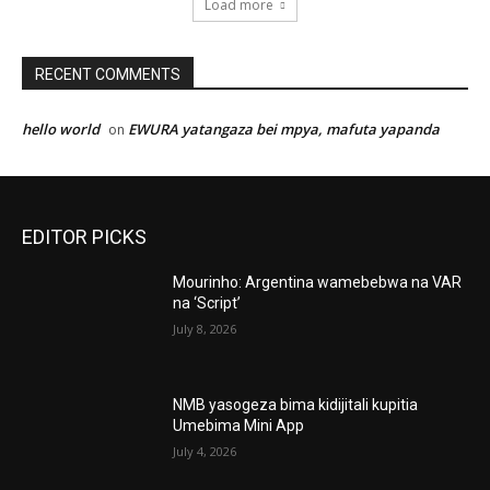
Load more
RECENT COMMENTS
hello world
EWURA yatangaza bei mpya, mafuta yapanda
on
EDITOR PICKS
Mourinho: Argentina wamebebwa na VAR
na ‘Script’
July 8, 2026
NMB yasogeza bima kidijitali kupitia
Umebima Mini App
July 4, 2026