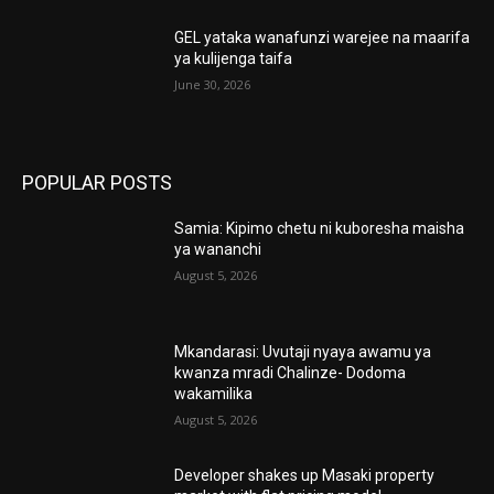
GEL yataka wanafunzi warejee na maarifa
ya kulijenga taifa
June 30, 2026
POPULAR POSTS
Samia: Kipimo chetu ni kuboresha maisha
ya wananchi
August 5, 2026
Mkandarasi: Uvutaji nyaya awamu ya
kwanza mradi Chalinze- Dodoma
wakamilika
August 5, 2026
Developer shakes up Masaki property