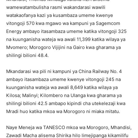
wamewatambulisha rasmi wakandarasi wawili
watakaofanya kazi ya kusambaza umeme kwenye
vitongoji 570 kwa mgawo wa kampuni ya Sagemcom
Energy ambayo itasambaza umeme katika vitongoji 325
na kuunganisha wateja wa awali 11,399 katika wilaya ya
Mvomero; Morogoro Vijijini na Gairo kwa gharama ya
shilingi bilioni 48.4.
Mkandarasi wa pili ni kampuni ya China Railway No. 4
ambayo itasambaza umeme kwenye vitongoji 245 na
kuunganisha wateja wa awali 8,649 katika wilaya ya
Kilosa; Malinyi; Kilombero na Ulanga kwa gharama ya
shilingi bilioni 42.5 ambapo kipindi cha utekelezaji kwa
Mradi huo katika mkoa wa Morogoro ni miaka mitatu.
Naye Meneja wa TANESCO mkoa wa Morogoro, Mhandisi,
Zawadi Macha alisema Shirika hilo limejipanga kikamilifu