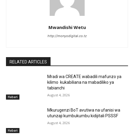
Mwandishi Wetu
http://monyodigital.co.tz
RELATED ARTICLES
Mradi wa CREATE wabadili mafunzo ya
kilimo kukabiliana na mabadiliko ya
tabianchi
August 4, 2026
Habari
Mkurugenzi BoT avutiwa na ufanisi wa
utunzaji kumbukumbu kidijitali PSSSF
August 4, 2026
Habari