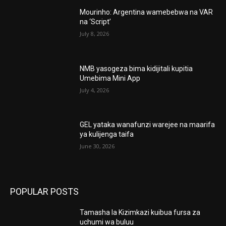
Mourinho: Argentina wamebebwa na VAR
na ‘Script’
July 8, 2026
NMB yasogeza bima kidijitali kupitia
Umebima Mini App
July 4, 2026
GEL yataka wanafunzi warejee na maarifa
ya kulijenga taifa
June 30, 2026
POPULAR POSTS
Tamasha la Kizimkazi kuibua fursa za
uchumi wa buluu