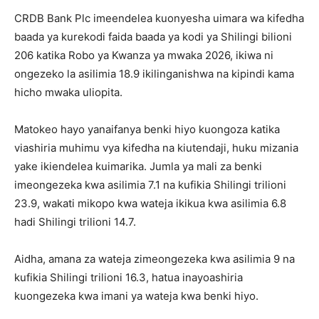
CRDB Bank Plc imeendelea kuonyesha uimara wa kifedha
baada ya kurekodi faida baada ya kodi ya Shilingi bilioni
206 katika Robo ya Kwanza ya mwaka 2026, ikiwa ni
ongezeko la asilimia 18.9 ikilinganishwa na kipindi kama
hicho mwaka uliopita.
Matokeo hayo yanaifanya benki hiyo kuongoza katika
viashiria muhimu vya kifedha na kiutendaji, huku mizania
yake ikiendelea kuimarika. Jumla ya mali za benki
imeongezeka kwa asilimia 7.1 na kufikia Shilingi trilioni
23.9, wakati mikopo kwa wateja ikikua kwa asilimia 6.8
hadi Shilingi trilioni 14.7.
Aidha, amana za wateja zimeongezeka kwa asilimia 9 na
kufikia Shilingi trilioni 16.3, hatua inayoashiria
kuongezeka kwa imani ya wateja kwa benki hiyo.