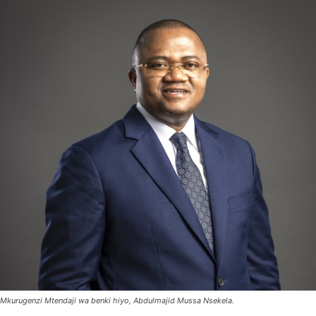
Mkurugenzi Mtendaji wa benki hiyo, Abdulmajid Mussa Nsekela.