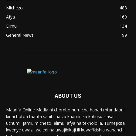
Michezo
488
Afya
169
Elimu
134
General News
99
ABOUT US
Maarifa Online Media ni chombo huru cha habari mtandaoni
kinachotoa taarifa sahihi na za kuaminika kuhusu siasa,
uchumi, jamii, michezo, elimu, afya na teknolojia. Tumejikita
kwenye uwazi, weledi na uwajibikaji ili kuwafikishia wananchi