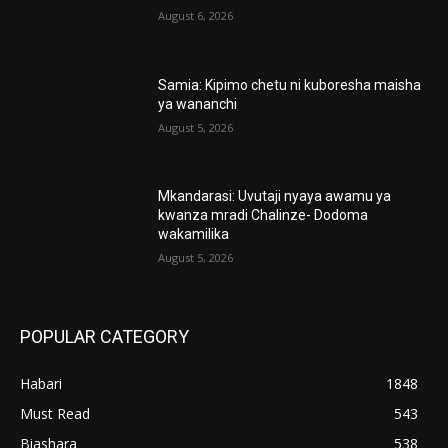
August 6, 2026
Samia: Kipimo chetu ni kuboresha maisha
ya wananchi
August 5, 2026
Mkandarasi: Uvutaji nyaya awamu ya
kwanza mradi Chalinze- Dodoma
wakamilika
August 5, 2026
POPULAR CATEGORY
Habari
1848
Must Read
543
Biashara
538