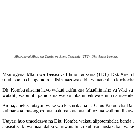
Mkurugenzi Mkuu wa Taasisi ya Elimu Tanzania (TET), Dkt. Aneth Komba.
Mkurugenzi Mkuu wa Taasisi ya Elimu Tanzania (TET), Dkt. Aneth Kom
suluhisho la changamoto halisi zinazowakabili wananchi na kuchoche
Dk. Komba alisema hayo wakati akifungua Maadhimisho ya Wiki ya 1
watafiti, wabunifu pamoja na wadau mbalimbali wa elimu na maende
Aidha, alieleza utayari wake wa kushirikiana na Chuo Kikuu cha Da
kuimarisha mwongozo wa taaluma kwa wanafunzi na walimu ili kuwaa
Utayari huo umeelezwa na Dkt. Komba wakati alipotembelea banda
akisisitiza kuwa maandalizi ya mwanafunzi kuhusu mustakabali wak