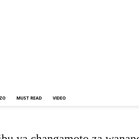
ZO
MUST READ
VIDEO
jibu ya changamoto za wanan