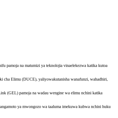
nifu pamoja na matumizi ya teknolojia vinaelekezwa katika kutoa
iki cha Elimu (DUCE), yaliyowakutanisha wanafunzi, wahadhiri,
 Link (GEL) pamoja na wadau wengine wa elimu nchini katika
a changamoto ya mwongozo wa taaluma imekuwa kubwa nchini huku