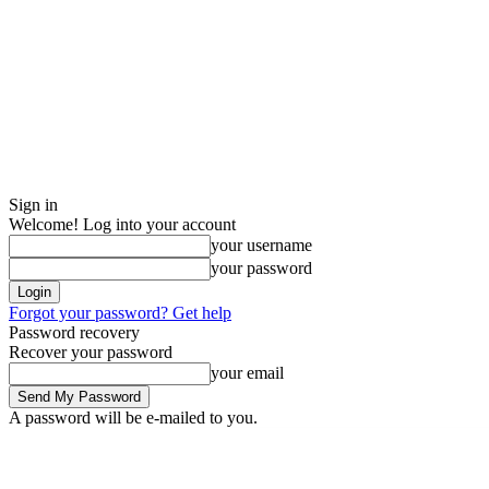
Sign in
Welcome! Log into your account
your username
your password
Forgot your password? Get help
Password recovery
Recover your password
your email
A password will be e-mailed to you.
Saturday, August 8, 2026
Sign in / Join
Buy now!