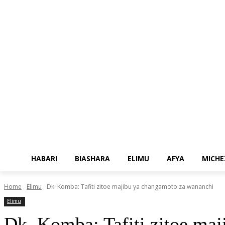
HABARI
BIASHARA
ELIMU
AFYA
MICHE
Home
Elimu
Dk. Komba: Tafiti zitoe majibu ya changamoto za wananchi
Elimu
Dk. Komba: Tafiti zitoe ma