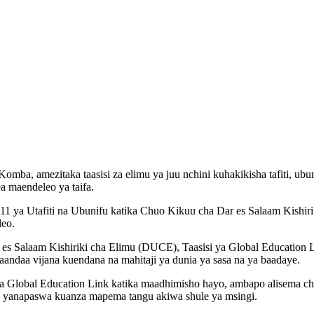
ba, amezitaka taasisi za elimu ya juu nchini kuhakikisha tafiti, ubu
a maendeleo ya taifa.
1 ya Utafiti na Ubunifu katika Chuo Kikuu cha Dar es Salaam Kishir
leo.
r es Salaam Kishiriki cha Elimu (DUCE), Taasisi ya Global Education
ndaa vijana kuendana na mahitaji ya dunia ya sasa na ya baadaye.
 la Global Education Link katika maadhimisho hayo, ambapo alisem
e yanapaswa kuanza mapema tangu akiwa shule ya msingi.