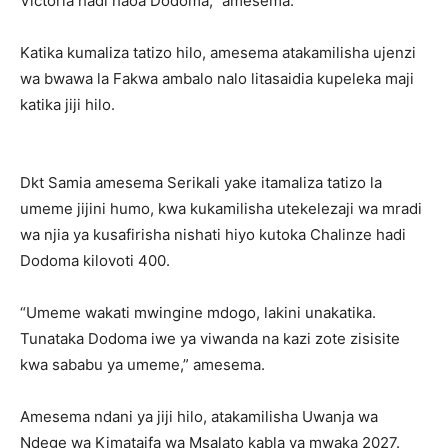
Victoria hadi haoa Dodoma,” amesema.
Katika kumaliza tatizo hilo, amesema atakamilisha ujenzi
wa bwawa la Fakwa ambalo nalo litasaidia kupeleka maji
katika jiji hilo.
Dkt Samia amesema Serikali yake itamaliza tatizo la
umeme jijini humo, kwa kukamilisha utekelezaji wa mradi
wa njia ya kusafirisha nishati hiyo kutoka Chalinze hadi
Dodoma kilovoti 400.
“Umeme wakati mwingine mdogo, lakini unakatika.
Tunataka Dodoma iwe ya viwanda na kazi zote zisisite
kwa sababu ya umeme,” amesema.
Amesema ndani ya jiji hilo, atakamilisha Uwanja wa
Ndege wa Kimataifa wa Msalato kabla ya mwaka 2027.