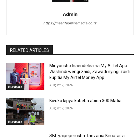
Admin
https://maarifaonlinemedia.co.tz
RELATED ARTICLES
Minyoosho Inaendelea na My Airtel App:
Washindi wengi zaidi, Zawadi nyingi zaidi
kupitia My Airtel Money App
August 7, 2026
Biashara
Kivuko kipya kubeba abiria 300 Mafia
August 7, 2026
Biashara
SBL yaipeperusha Tanzania Kimataifa