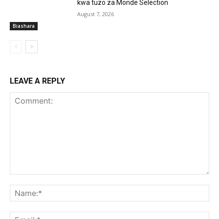
kwa tuzo za Monde Selection
August 7, 2026
Biashara
LEAVE A REPLY
Comment:
Na
Ema