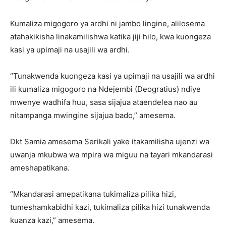
Kumaliza migogoro ya ardhi ni jambo lingine, alilosema
atahakikisha linakamilishwa katika jiji hilo, kwa kuongeza
kasi ya upimaji na usajili wa ardhi.
“Tunakwenda kuongeza kasi ya upimaji na usajili wa ardhi
ili kumaliza migogoro na Ndejembi (Deogratius) ndiye
mwenye wadhifa huu, sasa sijajua ataendelea nao au
nitampanga mwingine sijajua bado,” amesema.
Dkt Samia amesema Serikali yake itakamilisha ujenzi wa
uwanja mkubwa wa mpira wa miguu na tayari mkandarasi
ameshapatikana.
“Mkandarasi amepatikana tukimaliza pilika hizi,
tumeshamkabidhi kazi, tukimaliza pilika hizi tunakwenda
kuanza kazi,” amesema.