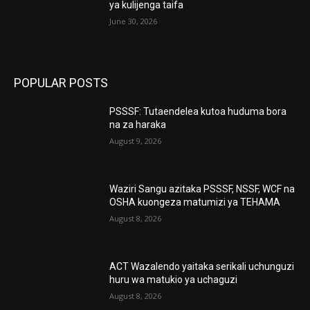
ya kulijenga taifa
June 30, 2026
POPULAR POSTS
PSSSF: Tutaendelea kutoa huduma bora
na za haraka
August 9, 2026
Waziri Sangu azitaka PSSSF, NSSF, WCF na
OSHA kuongeza matumizi ya TEHAMA
August 8, 2026
ACT Wazalendo yaitaka serikali uchunguzi
huru wa matukio ya uchaguzi
August 8, 2026