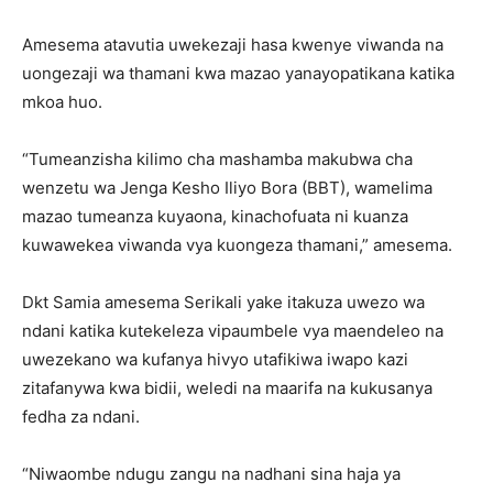
Amesema atavutia uwekezaji hasa kwenye viwanda na
uongezaji wa thamani kwa mazao yanayopatikana katika
mkoa huo.
“Tumeanzisha kilimo cha mashamba makubwa cha
wenzetu wa Jenga Kesho Iliyo Bora (BBT), wamelima
mazao tumeanza kuyaona, kinachofuata ni kuanza
kuwawekea viwanda vya kuongeza thamani,” amesema.
Dkt Samia amesema Serikali yake itakuza uwezo wa
ndani katika kutekeleza vipaumbele vya maendeleo na
uwezekano wa kufanya hivyo utafikiwa iwapo kazi
zitafanywa kwa bidii, weledi na maarifa na kukusanya
fedha za ndani.
“Niwaombe ndugu zangu na nadhani sina haja ya