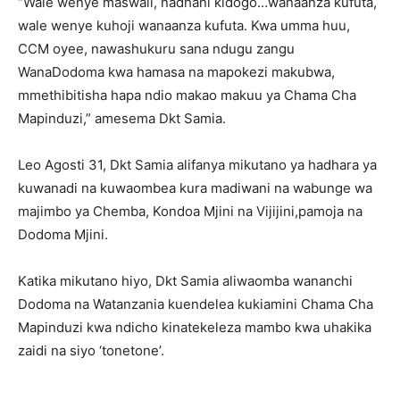
“Wale wenye maswali, nadhani kidogo…wanaanza kufuta,
wale wenye kuhoji wanaanza kufuta. Kwa umma huu,
CCM oyee, nawashukuru sana ndugu zangu
WanaDodoma kwa hamasa na mapokezi makubwa,
mmethibitisha hapa ndio makao makuu ya Chama Cha
Mapinduzi,” amesema Dkt Samia.
Leo Agosti 31, Dkt Samia alifanya mikutano ya hadhara ya
kuwanadi na kuwaombea kura madiwani na wabunge wa
majimbo ya Chemba, Kondoa Mjini na Vijijini,pamoja na
Dodoma Mjini.
Katika mikutano hiyo, Dkt Samia aliwaomba wananchi
Dodoma na Watanzania kuendelea kukiamini Chama Cha
Mapinduzi kwa ndicho kinatekeleza mambo kwa uhakika
zaidi na siyo ‘tonetone’.