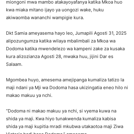
miongoni mwa mambo atakayoyafanya katika Mkoa huo
kwa miaka mitano ijayo ya uongozi wake, huku
akiwaomba wananchi wampigie kura.
Dkt Samia ameyasema hayo leo, Jumapili Agosti 31, 2025
alipozungumza katika wilaya mbalimbali za Mkoa wa
Dodoma katika mwendelezo wa kampeni zake za kusaka
kura alizozianza Agosti 28, mwaka huu, jijini Dar es
Salaam.
Mgombea huyo, amesema amejipanga kumaliza tatizo la
maji ndani ya Mji wa Dodoma hasa ukizingatia eneo hilo ni
makao makuu ya nchi.
“Dodoma ni makao makuu ya nchi, si vyema kuwa na
shida ya maji. Kwa hiyo tunakwenda kumaliza kabisa
shida ya maji kupitia mradi mkubwa utakaotoa maji Ziwa