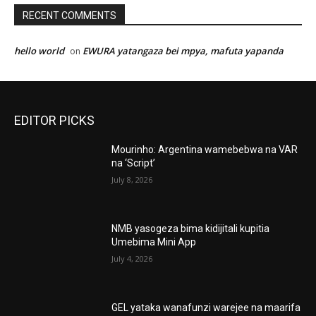
RECENT COMMENTS
hello world
EWURA yatangaza bei mpya, mafuta yapanda
on
EDITOR PICKS
Mourinho: Argentina wamebebwa na VAR
na ‘Script’
July 8, 2026
NMB yasogeza bima kidijitali kupitia
Umebima Mini App
July 4, 2026
GEL yataka wanafunzi warejee na maarifa