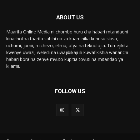
ABOUT US
Maarifa Online Media ni chombo huru cha habari mtandaoni
kinachotoa taarifa sahihi na za kuaminika kuhusu siasa,
uchumi, jamii, michezo, elimu, afya na teknolojia. Tumejikita
kwenye uwazi, weledi na uwajibikaji ili kuwafikishia wananchi
habari bora na zenye mvuto kupitia tovuti na mitandao ya
kijamii.
FOLLOW US