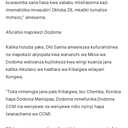
kuwaomba sana hasa kwa sababu mlishasema kazi
imemalizika mnasubiri Oktoba 29, mkatiki tumalize
mchezo,” amesema.
Afurahia mapokezi Dodoma
Katika hotuba yake, Dkt Samia ameelezea kufurahishwa
na mapokezi aliyopata kwa wananchi wa Mkoa wa
Dodoma walioanza kujitokeza kwa wingi kuanza jana
katika mkutano wa hadhara wa Kibaigwa wilayani
Kongwa.
“Toka nimeingia jana pale Kibaigwa, leo Chemba, Kondoa
hapa Dodoma Manispaa, Dodoma mmefunika.Dodoma
CCM ina wenyewe na wenyewe ndio nyinyi hapa
(wanachama wa CCM).