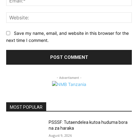
Web
Save my name, email, and website in this browser for the
next time I comment.
- Advertisment -
MOST POPULAR
PSSSF: Tutaendelea kutoa huduma bora
na za haraka
August 9, 2026