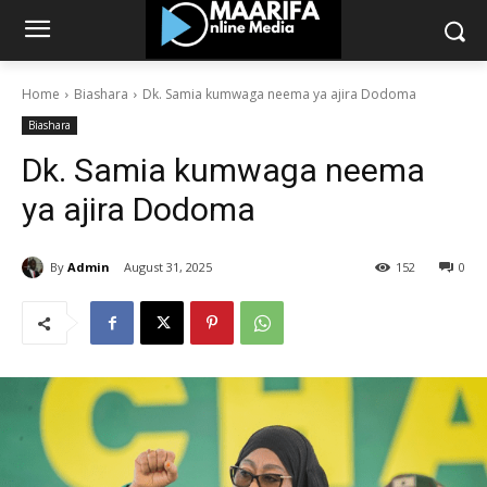
Home
Biashara
Dk. Samia kumwaga neema ya ajira Dodoma
Biashara
Dk. Samia kumwaga neema
ya ajira Dodoma
By
Admin
August 31, 2025
152
0