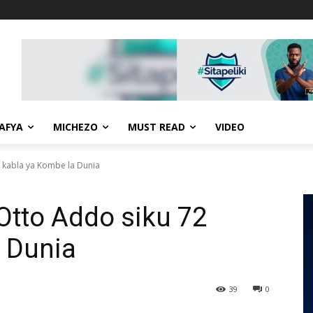
AFYA
MICHEZO
MUST READ
VIDEO
 kabla ya Kombe la Dunia
tto Addo siku 72
 Dunia
39
0