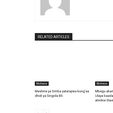
RELATED ARTICLES
Michezo
Michezo
Mashine ya Simba yatarajiwa kung’aa
Mbegu akari
dhidi ya Singida BS
Ulaya baada
atimkie Slav