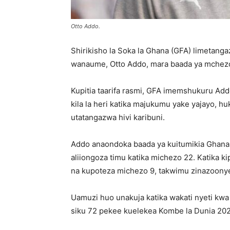
Otto Addo.
Shirikisho la Soka la Ghana (GFA) limetanga
wanaume, Otto Addo, mara baada ya mchezo w
Kupitia taarifa rasmi, GFA imemshukuru Ad
kila la heri katika majukumu yake yajayo, 
utatangazwa hivi karibuni.
Addo anaondoka baada ya kuitumikia Ghana k
aliiongoza timu katika michezo 22. Katika ki
na kupoteza michezo 9, takwimu zinazoonyes
Uamuzi huo unakuja katika wakati nyeti kwa 
siku 72 pekee kuelekea Kombe la Dunia 202