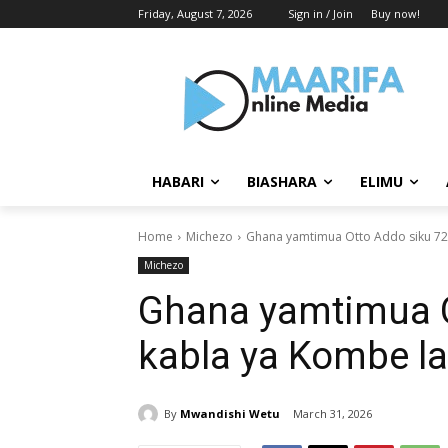
Friday, August 7, 2026
Sign in / Join
Buy now!
HABARI
BIASHARA
ELIMU
Home
Michezo
Ghana yamtimua Otto Addo siku 72
Michezo
Ghana yamtimua O
kabla ya Kombe la
By
Mwandishi Wetu
March 31, 2026