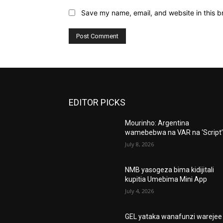
Save my name, email, and website in this b
EDITOR PICKS
Mourinho: Argentina
wamebebwa na VAR na ‘Script
July 8, 2026
NMB yasogeza bima kidijitali
kupitia Umebima Mini App
July 4, 2026
GEL yataka wanafunzi warejee