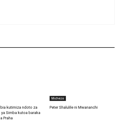
Michezo
bia kutimiza ndoto za
Peter Shalulile ni Mwananchi
 ya Simba kutoa baraka
ia Praha