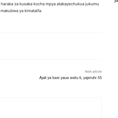
y
za haraka za kusaka kocha mpya atakayechukua jukumu
 makubwa ya kimataifa.
Next article
Ajali ya basi yaua watu 6, yajeruhi 55