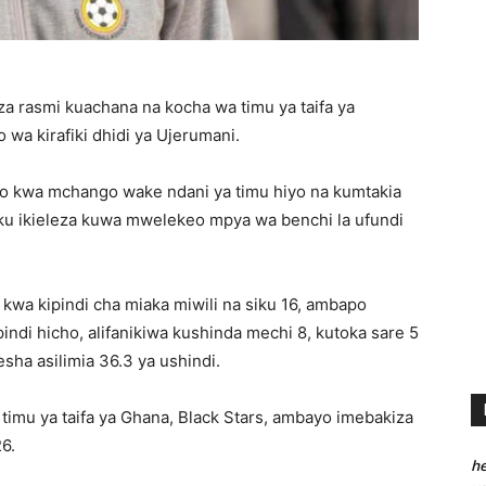
za rasmi kuachana na kocha wa timu ya taifa ya
a kirafiki dhidi ya Ujerumani.
do kwa mchango wake ndani ya timu hiyo na kumtakia
huku ikieleza kuwa mwelekeo mpya wa benchi la ufundi
wa kipindi cha miaka miwili na siku 16, ambapo
pindi hicho, alifanikiwa kushinda mechi 8, kutoka sare 5
ha asilimia 36.3 ya ushindi.
timu ya taifa ya Ghana, Black Stars, ambayo imebakiza
6.
he