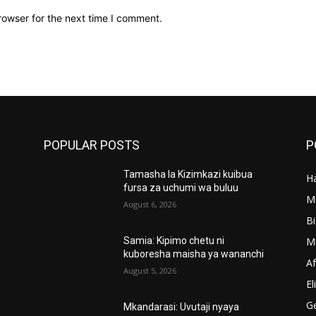
rowser for the next time I comment.
POPULAR POSTS
P
Tamasha la Kizimkazi kuibua
Ha
’
fursa za uchumi wa buluu
M
August 6, 2026
B
M
Samia: Kipimo chetu ni
kuboresha maisha ya wananchi
A
August 5, 2026
El
G
Mkandarasi: Uvutaji nyaya