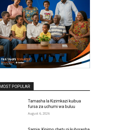
MOST POPULAR
Tamasha la Kizimkazi kuibua
fursa za uchumi wa buluu
August 6, 2026
Samia: Kipimo chetu ni kuboresha