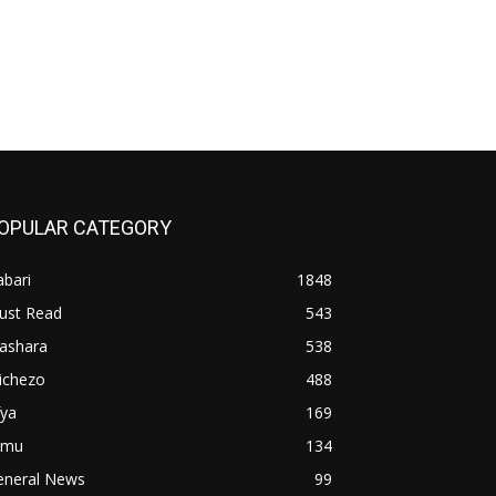
OPULAR CATEGORY
bari
1848
ust Read
543
iashara
538
ichezo
488
fya
169
imu
134
eneral News
99