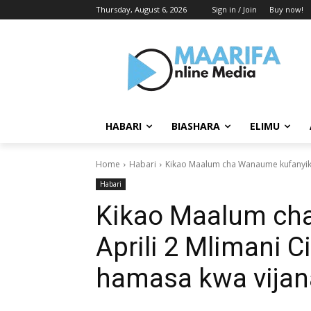
Thursday, August 6, 2026
Sign in / Join
Buy now!
HABARI
BIASHARA
ELIMU
Home
Habari
Kikao Maalum cha Wanaume kufanyika 
Habari
Kikao Maalum ch
Aprili 2 Mlimani C
hamasa kwa vijan