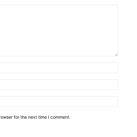
Name:*
Email:*
Website:
rowser for the next time I comment.