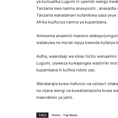
ya kumualika Lugumi ni upendo wangu kwake,
Tanzania kwa namna anavyoishi , anasaidia 
Tanzania wanatamani kufanikiwa sasa yeye
Afrika kujifunza namna ya kupambana.
Amesema anaamini maneno atakayozungumza
watakuwa na morali mpya kwenda kufanya ka
Aidha, waandaaji wa kikao hicho wanaamin
Lugumi, utaweza kuwajengea washiriki moral
kupambana ili kufikia ndoto zao.
Wanatarajia kuwa mafunzo na ushauri vitak
na vijana wengi na kuwahamasisha kuwa wa
maendeleo ya jamii.
TAGS
Home - Top News