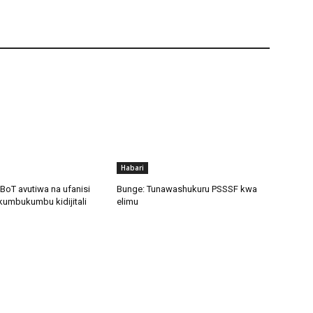
Habari
BoT avutiwa na ufanisi
Bunge: Tunawashukuru PSSSF kwa
kumbukumbu kidijitali
elimu