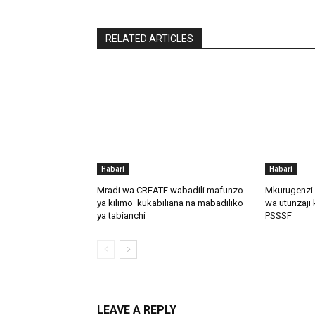
RELATED ARTICLES
Habari
Habari
Mradi wa CREATE wabadili mafunzo
Mkurugenzi 
ya kilimo kukabiliana na mabadiliko
wa utunzaji 
ya tabianchi
PSSSF
LEAVE A REPLY