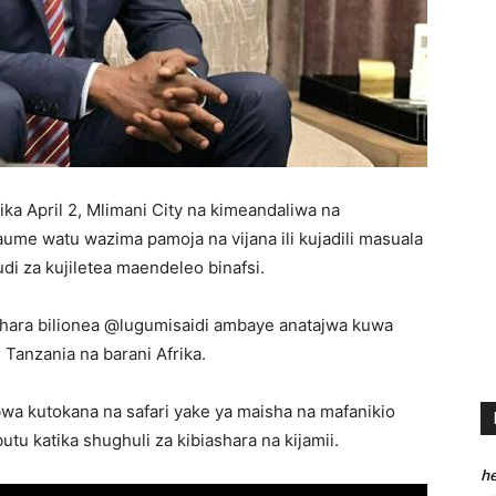
ka April 2, Mlimani City na kimeandaliwa na
me watu wazima pamoja na vijana ili kujadili masuala
i za kujiletea maendeleo binafsi.
ara bilionea @lugumisaidi ambaye anatajwa kuwa
Tanzania na barani Afrika.
a kutokana na safari yake ya maisha na mafanikio
utu katika shughuli za kibiashara na kijamii.
he