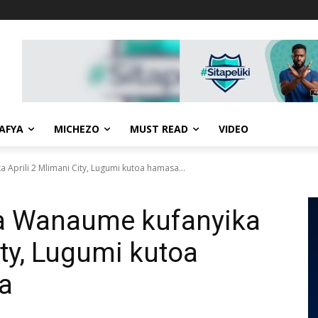
AFYA
MICHEZO
MUST READ
VIDEO
Aprili 2 Mlimani City, Lugumi kutoa hamasa...
a Wanaume kufanyika
ity, Lugumi kutoa
a