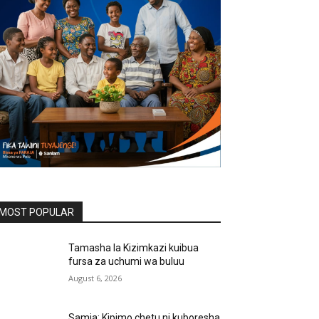
MOST POPULAR
Tamasha la Kizimkazi kuibua
fursa za uchumi wa buluu
August 6, 2026
Samia: Kipimo chetu ni kuboresha