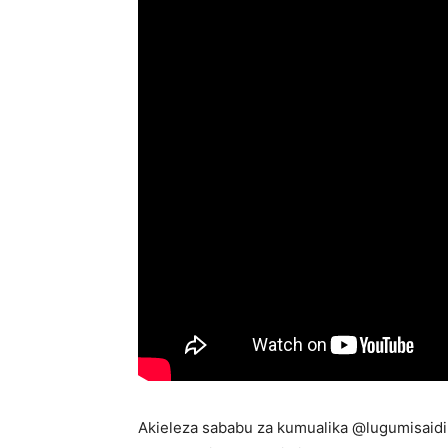
Akieleza sababu za kumualika @lugumisai