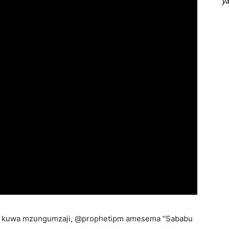
y
di kuwa mzungumzaji, @prophetipm amesema “Sababu