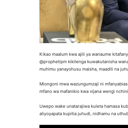
Kikao maalum kwa ajili ya wanaume kitafanyi
@prophetipm kikilenga kuwakutanisha wanau
muhimu yanayohusu maisha, maadili na juhud
Miongoni mwa wazungumzaji ni mfanyabiash
mfano wa mafanikio kwa vijana wengi nchini 
Uwepo wake unatarajiwa kuleta hamasa kubw
aliyoyapata kupitia juhudi, nidhamu na uthub