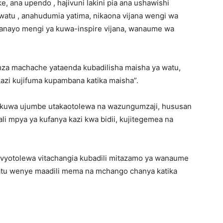
 ana upendo , hajivuni lakini pia ana ushawishi
watu , anahudumia yatima, nikaona vijana wengi wa
 anayo mengi ya kuwa-inspire vijana, wanaume wa
 machache yataenda kubadilisha maisha ya watu,
zi kujifuma kupambana katika maisha”.
i kuwa ujumbe utakaotolewa na wazungumzaji, hususan
i mpya ya kufanya kazi kwa bidii, kujitegemea na
avyotolewa vitachangia kubadili mitazamo ya wanaume
tu wenye maadili mema na mchango chanya katika