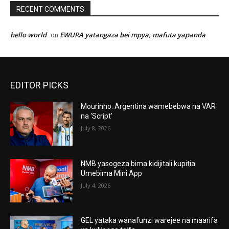
RECENT COMMENTS
hello world
EWURA yatangaza bei mpya, mafuta yapanda
on
EDITOR PICKS
Mourinho: Argentina wamebebwa na VAR
na ‘Script’
July 8, 2026
NMB yasogeza bima kidijitali kupitia
Umebima Mini App
July 4, 2026
GEL yataka wanafunzi warejee na maarifa