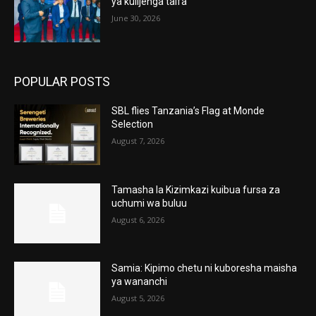
ya kulijenga taifa
June 30, 2026
POPULAR POSTS
SBL flies Tanzania’s Flag at Monde
Selection
August 7, 2026
Tamasha la Kizimkazi kuibua fursa za
uchumi wa buluu
August 6, 2026
Samia: Kipimo chetu ni kuboresha maisha
ya wananchi
August 5, 2026