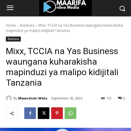
Home
Biashara
Mixx, TCCIA na Yas Business waungana kuharakisha
mapinduzi ya malipo kidijitali Tanzania
Biashara
Mixx, TCCIA na Yas Business
waungana kuharakisha
mapinduzi ya malipo kidijitali
Tanzania
By
Mwandishi Wetu
September 30, 2025
151
0