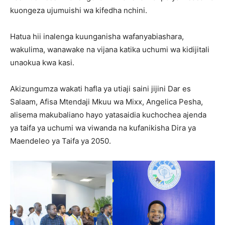
kuongeza ujumuishi wa kifedha nchini.
Hatua hii inalenga kuunganisha wafanyabiashara,
wakulima, wanawake na vijana katika uchumi wa kidijitali
unaokua kwa kasi.
Akizungumza wakati hafla ya utiaji saini jijini Dar es
Salaam, Afisa Mtendaji Mkuu wa Mixx, Angelica Pesha,
alisema makubaliano hayo yatasaidia kuchochea ajenda
ya taifa ya uchumi wa viwanda na kufanikisha Dira ya
Maendeleo ya Taifa ya 2050.