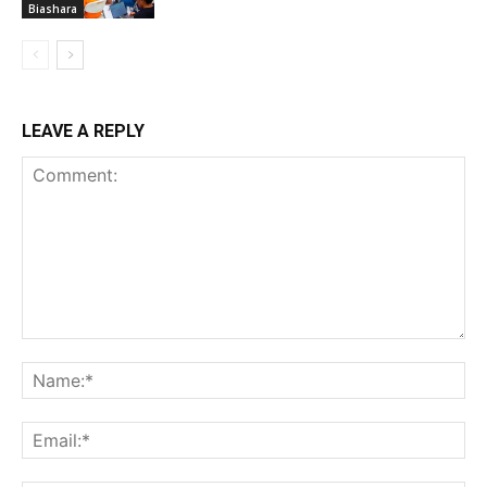
Biashara
LEAVE A REPLY
Comment:
Na
Ema