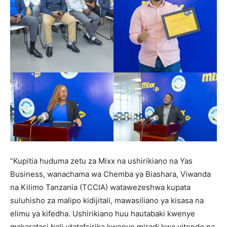
“Kupitia huduma zetu za Mixx na ushirikiano na Yas
Business, wanachama wa Chemba ya Biashara, Viwanda
na Kilimo Tanzania (TCCIA) watawezeshwa kupata
suluhisho za malipo kidijitali, mawasiliano ya kisasa na
elimu ya kifedha. Ushirikiano huu hautabaki kwenye
makaratasi bali utatafsirika kwenye miradi kwa vitendo na