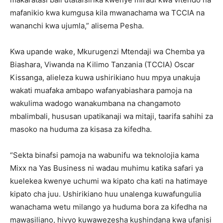
mafanikio kwa kumgusa kila mwanachama wa TCCIA na
wananchi kwa ujumla,” alisema Pesha.
Kwa upande wake, Mkurugenzi Mtendaji wa Chemba ya
Biashara, Viwanda na Kilimo Tanzania (TCCIA) Oscar
Kissanga, alieleza kuwa ushirikiano huu mpya unakuja
wakati muafaka ambapo wafanyabiashara pamoja na
wakulima wadogo wanakumbana na changamoto
mbalimbali, hususan upatikanaji wa mitaji, taarifa sahihi za
masoko na huduma za kisasa za kifedha.
“Sekta binafsi pamoja na wabunifu wa teknolojia kama
Mixx na Yas Business ni wadau muhimu katika safari ya
kuelekea kwenye uchumi wa kipato cha kati na hatimaye
kipato cha juu. Ushirikiano huu unalenga kuwafungulia
wanachama wetu milango ya huduma bora za kifedha na
mawasiliano, hivyo kuwawezesha kushindana kwa ufanisi