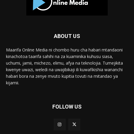
ABOUT US
Maarifa Online Media ni chombo huru cha habari mtandaoni
kinachotoa taarifa sahihi na za kuaminika kuhusu siasa,
uchumi, jamii, michezo, elimu, afya na teknolojia. Tumejikita
kwenye uwazi, weledi na uwajibikaji ili kuwafikishia wananchi
habari bora na zenye mvuto kupitia tovuti na mitandao ya
kijamii.
FOLLOW US