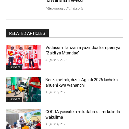
Mwandishi Wetu
http://monyodigital.co.tz
RELATED ARTICLES
Vodacom Tanzania yazindua kampeni ya
“Zaidi ya Mtandao”
August 5, 2026
Biashara
‎Bei za petroli, dizeli Agosti 2026 kicheko,
ahueni kwa wananchi
August 5, 2026
Biashara
COPRA yasisitiza mikataba rasmi kulinda
wakulima
August 4, 2026