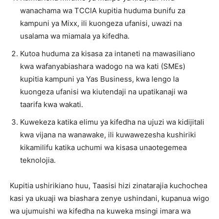
wanachama wa TCCIA kupitia huduma bunifu za
kampuni ya Mixx, ili kuongeza ufanisi, uwazi na
usalama wa miamala ya kifedha.
Kutoa huduma za kisasa za intaneti na mawasiliano
kwa wafanyabiashara wadogo na wa kati (SMEs)
kupitia kampuni ya Yas Business, kwa lengo la
kuongeza ufanisi wa kiutendaji na upatikanaji wa
taarifa kwa wakati.
Kuwekeza katika elimu ya kifedha na ujuzi wa kidijitali
kwa vijana na wanawake, ili kuwawezesha kushiriki
kikamilifu katika uchumi wa kisasa unaotegemea
teknolojia.
Kupitia ushirikiano huu, Taasisi hizi zinatarajia kuchochea
kasi ya ukuaji wa biashara zenye ushindani, kupanua wigo
wa ujumuishi wa kifedha na kuweka msingi imara wa