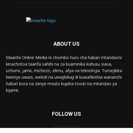
ABOUT US
Maarifa Online Media ni chombo huru cha habari mtandaoni
kinachotoa taarifa sahihi na za kuaminika kuhusu siasa,
uchumi, jamii, michezo, elimu, afya na teknolojia. Tumejikita
kwenye uwazi, weledi na uwajibikaji ili kuwafikishia wananchi
habari bora na zenye mvuto kupitia tovuti na mitandao ya
kijamii.
FOLLOW US