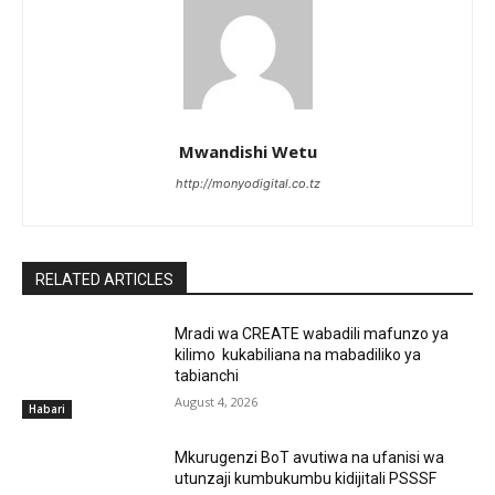
Mwandishi Wetu
http://monyodigital.co.tz
RELATED ARTICLES
Mradi wa CREATE wabadili mafunzo ya
kilimo kukabiliana na mabadiliko ya
tabianchi
August 4, 2026
Habari
Mkurugenzi BoT avutiwa na ufanisi wa
utunzaji kumbukumbu kidijitali PSSSF