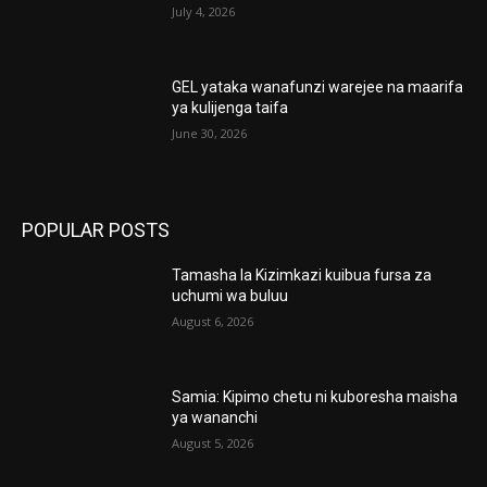
July 4, 2026
GEL yataka wanafunzi warejee na maarifa
ya kulijenga taifa
June 30, 2026
POPULAR POSTS
Tamasha la Kizimkazi kuibua fursa za
uchumi wa buluu
August 6, 2026
Samia: Kipimo chetu ni kuboresha maisha
ya wananchi
August 5, 2026