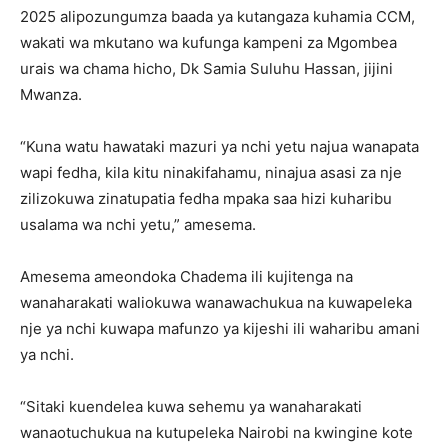
2025 alipozungumza baada ya kutangaza kuhamia CCM,
wakati wa mkutano wa kufunga kampeni za Mgombea
urais wa chama hicho, Dk Samia Suluhu Hassan, jijini
Mwanza.
“Kuna watu hawataki mazuri ya nchi yetu najua wanapata
wapi fedha, kila kitu ninakifahamu, ninajua asasi za nje
zilizokuwa zinatupatia fedha mpaka saa hizi kuharibu
usalama wa nchi yetu,” amesema.
Amesema ameondoka Chadema ili kujitenga na
wanaharakati waliokuwa wanawachukua na kuwapeleka
nje ya nchi kuwapa mafunzo ya kijeshi ili waharibu amani
ya nchi.
“Sitaki kuendelea kuwa sehemu ya wanaharakati
wanaotuchukua na kutupeleka Nairobi na kwingine kote