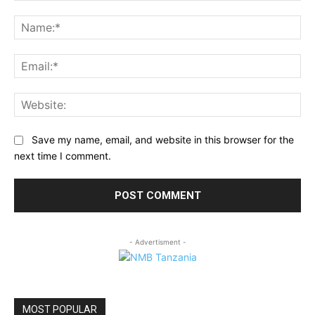
Comment:
Na
Ema
Web
Save my name, email, and website in this browser for the
next time I comment.
- Advertisment -
MOST POPULAR