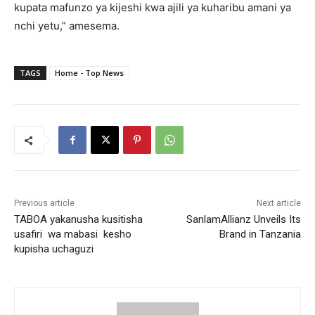
kupata mafunzo ya kijeshi kwa ajili ya kuharibu amani ya
nchi yetu,” amesema.
TAGS
Home - Top News
Previous article
Next article
TABOA yakanusha kusitisha
SanlamAllianz Unveils Its
usafiri wa mabasi kesho
Brand in Tanzania
kupisha uchaguzi