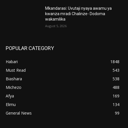
Mkandarasi: Uvutaji nyaya awamu ya
kwanza mradi Chalinze- Dodoma
wakamilika
August 5, 2026
POPULAR CATEGORY
Habari
1848
Must Read
543
Biashara
538
Michezo
488
Afya
169
Elimu
134
General News
99