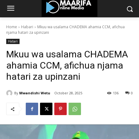
Home
Habari
Mkuu wa usalama CHADEMA ahamia CCM, afichua
njama hatari za upinzani
Habari
Mkuu wa usalama CHADEMA
ahamia CCM, afichua njama
hatari za upinzani
By
Mwandishi Wetu
October 28, 2025
136
0