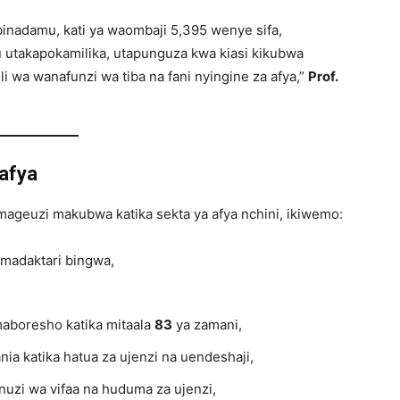
binadamu, kati ya waombaji 5,395 wenye sifa,
u utakapokamilika, utapunguza kwa kiasi kikubwa
i wa wanafunzi wa tiba na fani nyingine za afya,”
Prof.
 afya
 mageuzi makubwa katika sekta ya afya nchini, ikiwemo:
 madaktari bingwa,
aboresho katika mitaala
83
ya zamani,
ia katika hatua za ujenzi na uendeshaji,
nuzi wa vifaa na huduma za ujenzi,