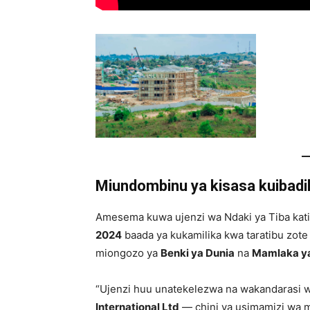
Miundombinu ya kisasa kuibadil
Amesema kuwa ujenzi wa Ndaki ya Tiba kati
2024
baada ya kukamilika kwa taratibu zot
miongozo ya
Benki ya Dunia
na
Mamlaka y
“Ujenzi huu unatekelezwa na wakandarasi 
International Ltd
— chini ya usimamizi wa 