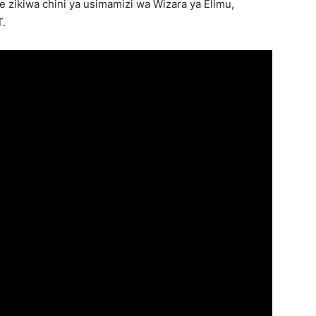
te zikiwa chini ya usimamizi wa Wizara ya Elimu,
T.