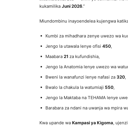
kukamilika
Juni 2026
.”
Miundombinu inayoendelea kujengwa katika 
Kumbi za mihadhara zenye uwezo wa ku
Jengo la utawala lenye ofisi
450
,
Maabara
21
za kufundishia,
Jengo la Anatomia lenye uwezo wa watu
Bweni la wanafunzi lenye nafasi za
320
,
Bwalo la chakula la watumiaji
550
,
Jengo la Maktaba na TEHAMA lenye uw
Barabara za ndani na uwanja wa mpira w
Kwa upande wa
Kampasi ya Kigoma
, ujenz