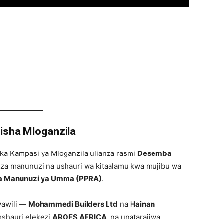
isha Mloganzila
ka Kampasi ya Mloganzila ulianza rasmi
Desemba
e za manunuzi na ushauri wa kitaalamu kwa mujibu wa
a Manunuzi ya Umma (PPRA)
.
wawili —
Mohammedi Builders Ltd
na
Hainan
mshauri elekezi
ARQES AFRICA
, na unatarajiwa