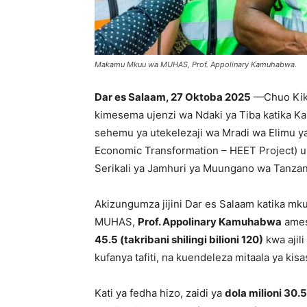
Makamu Mkuu wa MUHAS, Prof. Appolinary Kamuhabwa.
Dar es Salaam, 27 Oktoba 2025
—Chuo Kiku
kimesema ujenzi wa Ndaki ya Tiba katika Ka
sehemu ya utekelezaji wa Mradi wa Elimu y
Economic Transformation – HEET Project) un
Serikali ya Jamhuri ya Muungano wa Tanzan
Akizungumza jijini Dar es Salaam katika 
MUHAS,
Prof. Appolinary Kamuhabwa
ames
45.5 (takribani shilingi bilioni 120)
kwa ajil
kufanya tafiti, na kuendeleza mitaala ya kisa
Kati ya fedha hizo, zaidi ya
dola milioni 30.5