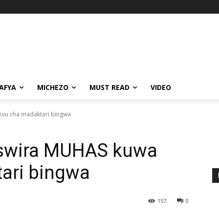
AFYA
MICHEZO
MUST READ
VIDEO
ovu cha madaktari bingwa
aswira MUHAS kuwa
tari bingwa
157
0