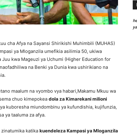
he
y
u cha Afya na Sayansi Shirikishi Muhimbili (MUHAS)
mpasi ya Mloganzila umefikia asilimia 50, ukiwa
a Juu kwa Mageuzi ya Uchumi (Higher Education for
aofadhiliwa na Benki ya Dunia kwa ushirikiano na
ia.
mkutano maalum na vyombo vya habari,Makamu Mkuu wa
ema chuo kimepokea
dola za Kimarekani milioni
i ya kuboresha miundombinu ya kufundishia, kujifunzia,
sa ya taaluma za afya.
zinatumika katika
kuendeleza Kampasi ya Mloganzila