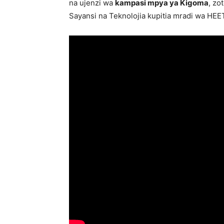
na ujenzi wa
kampasi mpya ya Kigoma
, zo
Sayansi na Teknolojia kupitia mradi wa HEE