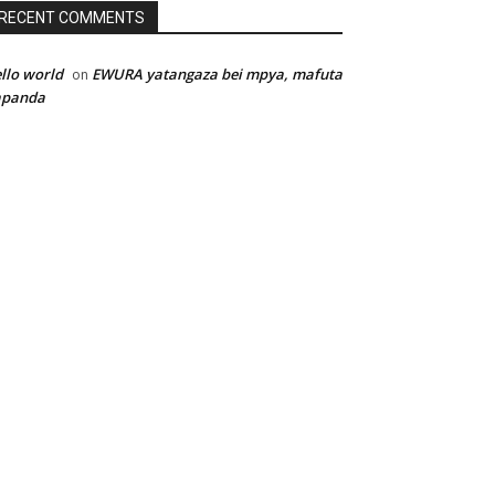
RECENT COMMENTS
llo world
EWURA yatangaza bei mpya, mafuta
on
apanda