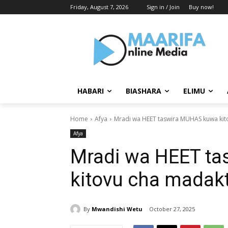
Friday, August 7, 2026
Sign in / Join
Buy now!
HABARI
BIASHARA
ELIMU
Home
Afya
Mradi wa HEET taswira MUHAS kuwa kit
Afya
Mradi wa HEET t
kitovu cha madak
By
Mwandishi Wetu
October 27, 2025