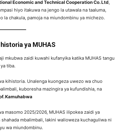
ational Economic and Technical Cooperation Co. Ltd
,
ampasi hiyo itakuwa na jengo la utawala na taaluma,
lo la chakula, pamoja na miundombinu ya michezo.
 historia ya MUHAS
i mkubwa zaidi kuwahi kufanyika katika MUHAS tangu
a tiba.
 wa kihistoria. Unalenga kuongeza uwezo wa chuo
alimbali, kuboresha mazingira ya kufundishia, na
of. Kamuhabwa
 wa masomo 2025/2026, MUHAS ilipokea zaidi ya
 shahada mbalimbali, lakini walioweza kuchaguliwa ni
nyu wa miundombinu.