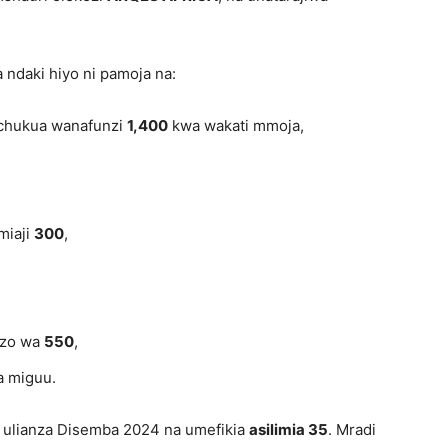
ndaki hiyo ni pamoja na:
chukua wanafunzi
1,400
kwa wakati mmoja,
miaji
300
,
ezo wa
550
,
a miguu.
i ulianza Disemba 2024 na umefikia
asilimia 35
. Mradi