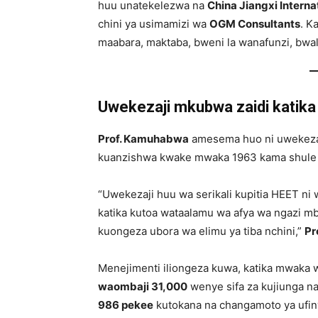
huu unatekelezwa na
China Jiangxi Intern
chini ya usimamizi wa
OGM Consultants
. K
maabara, maktaba, bweni la wanafunzi, bwa
Uwekezaji mkubwa zaidi katika
Prof. Kamuhabwa
amesema huo ni uwekezaj
kuanzishwa kwake mwaka 1963 kama shule y
“Uwekezaji huu wa serikali kupitia HEET ni
katika kutoa wataalamu wa afya wa ngazi mb
kuongeza ubora wa elimu ya tiba nchini,”
Pr
Menejimenti iliongeza kuwa, katika mwaka
waombaji 31,000
wenye sifa za kujiunga na
986 pekee
kutokana na changamoto ya ufi