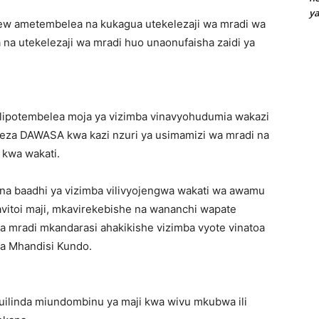
y
hew ametembelea na kukagua utekelezaji wa mradi wa
 na utekelezaji wa mradi huo unaonufaisha zaidi ya
lipotembelea moja ya vizimba vinavyohudumia wakazi
eza DAWASA kwa kazi nzuri ya usimamizi wa mradi na
 kwa wakati.
na baadhi ya vizimba vilivyojengwa wakati wa awamu
havitoi maji, mkavirekebishe na wananchi wapate
 ya mradi mkandarasi ahakikishe vizimba vyote vinatoa
ma Mhandisi Kundo.
inda miundombinu ya maji kwa wivu mkubwa ili