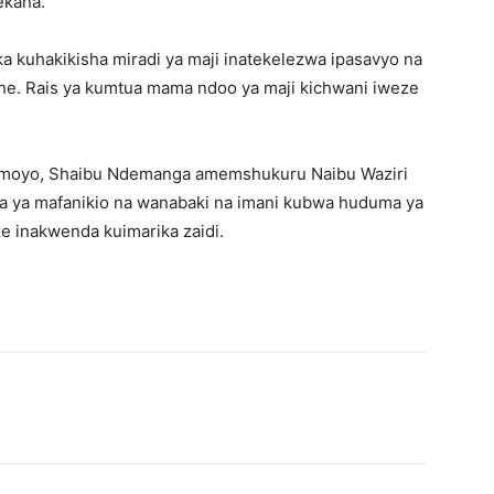
ekana.
toka kuhakikisha miradi ya maji inatekelezwa ipasavyo na
he. Rais ya kumtua mama ndoo ya maji kichwani iweze
amoyo, Shaibu Ndemanga amemshukuru Naibu Waziri
a ya mafanikio na wanabaki na imani kubwa huduma ya
e inakwenda kuimarika zaidi.