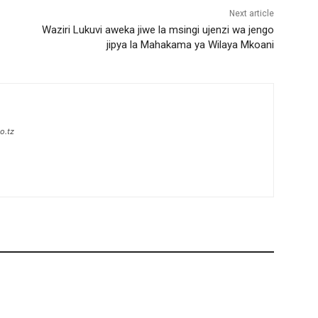
Next article
Waziri Lukuvi aweka jiwe la msingi ujenzi wa jengo
jipya la Mahakama ya Wilaya Mkoani
o.tz