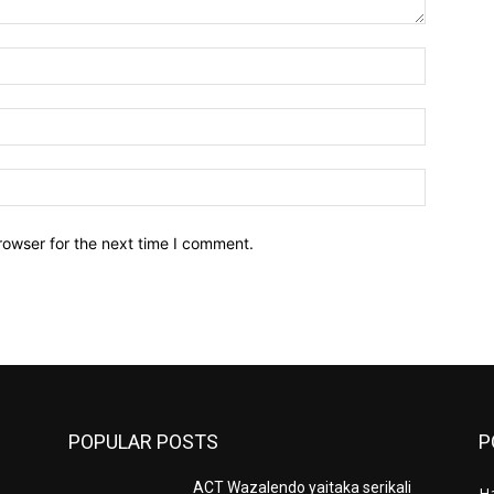
Name:*
Email:*
Website:
rowser for the next time I comment.
POPULAR POSTS
P
ACT Wazalendo yaitaka serikali
Ha