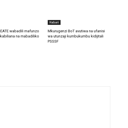
Habari
REATE wabadili mafunzo
Mkurugenzi BoT avutiwa na ufanisi
kabiliana na mabadiliko
wa utunzaji kumbukumbu kidijitali
PSSSF