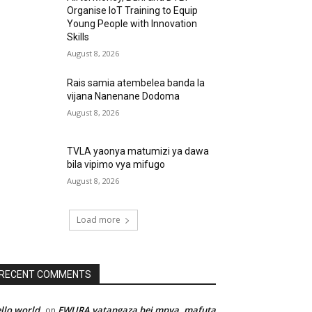
Organise IoT Training to Equip
Young People with Innovation
Skills
August 8, 2026
Rais samia atembelea banda la
vijana Nanenane Dodoma
August 8, 2026
TVLA yaonya matumizi ya dawa
bila vipimo vya mifugo
August 8, 2026
Load more
RECENT COMMENTS
llo world
EWURA yatangaza bei mpya, mafuta
on