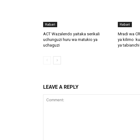
Habari
Habari
ACT Wazalendo yaitaka serikali
Mradi wa C
uchunguzi huru wa matukio ya
ya kilimo ku
uchaguzi
ya tabianchi
LEAVE A REPLY