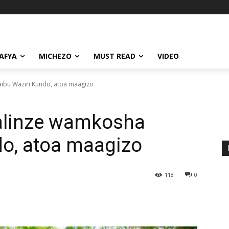
AFYA
MICHEZO
MUST READ
VIDEO
ibu Waziri Kundo, atoa maagizo
alinze wamkosha
do, atoa maagizo
118
0