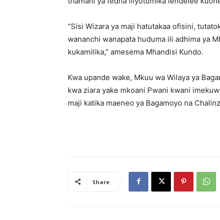
thamani ya fedha iliyotumika iendelee kuon
“Sisi Wizara ya maji hatutakaa ofisini, tuta
wananchi wanapata huduma ili adhima ya M
kukamilika,” amesema Mhandisi Kundo.
Kwa upande wake, Mkuu wa Wilaya ya Bag
kwa ziara yake mkoani Pwani kwani imekuw
maji katika maeneo ya Bagamoyo na Chalinz
Share