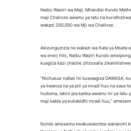
Naibu Waziri wa Maji, Mhandisi Kundo Mat
maji Chalinze awamu ya tatu na kuridhishwa
wakazi 200,000 wa Mji wa Chalinze.
Akizungumzia na wakazi wa Kata ya Msata a
wa eneo hilo, Naibu Waziri Kundo ameipong
kuagiza kazi chache zilizosalia zikamilishwe
“Nichukue nafasi hii kuwaagiza DAWASA, ku
ya kwanza na ya pili ya mradi huu na sasa 
huduma, lakini pia katika awamu hii ya tatu
maji kabla ya kukabidhi mradi huu,” amese
Kundo amesema kwakuwaomba wananchi kuil