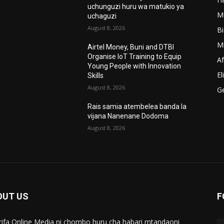
’
uchunguzi huru wa matukio ya
M
uchaguzi
August 8, 2026
B
M
Airtel Money, Buni and DTBI
Organise IoT Training to Equip
A
Young People with Innovation
El
Skills
August 8, 2026
G
Rais samia atembelea banda la
vijana Nanenane Dodoma
August 8, 2026
OUT US
F
ifa Online Media ni chombo huru cha habari mtandaoni