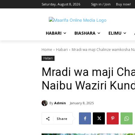
Saturday, August 8, 2026
Sign in / Join
Buy now!
HABARI
BIASHARA
ELIMU
Home
Habari
Mradi wa maji Chalinze wamkosha Na
Habari
Mradi wa maji Ch
Naibu Waziri Kun
By
Admin
January 8, 2025
Share