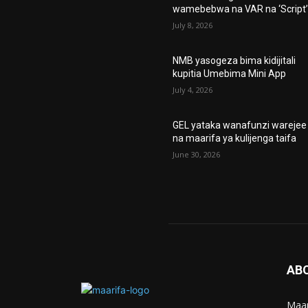
wamebebwa na VAR na ‘Script
July 8, 2026
NMB yasogeza bima kidijitali
kupitia Umebima Mini App
July 4, 2026
GEL yataka wanafunzi warejee
na maarifa ya kulijenga taifa
June 30, 2026
AB
Maar