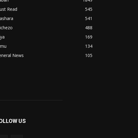
ust Read
545
iashara
541
ichezo
488
fya
169
imu
134
eneral News
105
OLLOW US