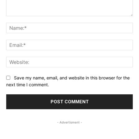
Comment:
Na
Ema
Web
Save my name, email, and website in this browser for the
next time I comment.
- Advertisment -