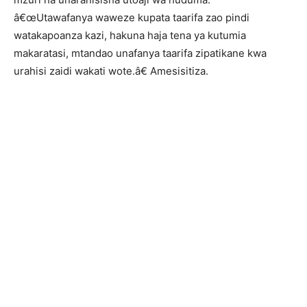
â€œUtawafanya waweze kupata taarifa zao pindi
watakapoanza kazi, hakuna haja tena ya kutumia
makaratasi, mtandao unafanya taarifa zipatikane kwa
urahisi zaidi wakati wote.â€ Amesisitiza.