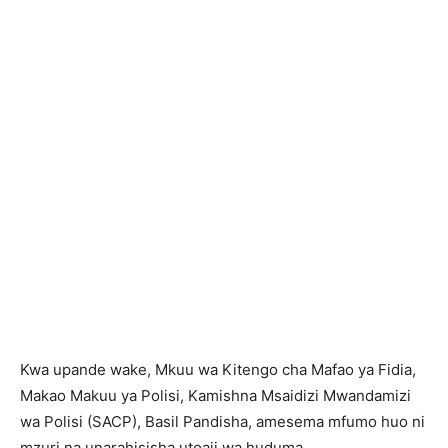
Kwa upande wake, Mkuu wa Kitengo cha Mafao ya Fidia,
Makao Makuu ya Polisi, Kamishna Msaidizi Mwandamizi
wa Polisi (SACP), Basil Pandisha, amesema mfumo huo ni
mzuri na unarahisisha utoaji wa huduma.