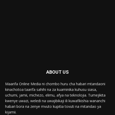
ABOUT US
Maarifa Online Media ni chombo huru cha habari mtandaoni
kinachotoa taarifa sahihi na za kuaminika kuhusu siasa,
uchumi, jamii, michezo, elimu, afya na teknolojia. Tumejikita
kwenye uwazi, weledi na uwajibikaji ili kuwafikishia wananchi
habari bora na zenye mvuto kupitia tovuti na mitandao ya
kijamii.