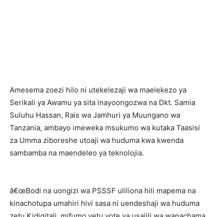
Amesema zoezi hilo ni utekelezaji wa maelekezo ya
Serikali ya Awamu ya sita inayoongozwa na Dkt. Samia
Suluhu Hassan, Rais wa Jamhuri ya Muungano wa
Tanzania, ambayo imeweka msukumo wa kutaka Taasisi
za Umma ziboreshe utoaji wa huduma kwa kwenda
sambamba na maendeleo ya teknolojia.
â€œBodi na uongizi wa PSSSF uliliona hili mapema na
kinachotupa umahiri hivi sasa ni uendeshaji wa huduma
zetu Kidigitali, mifumo yetu yote ya usajili wa wanachama,