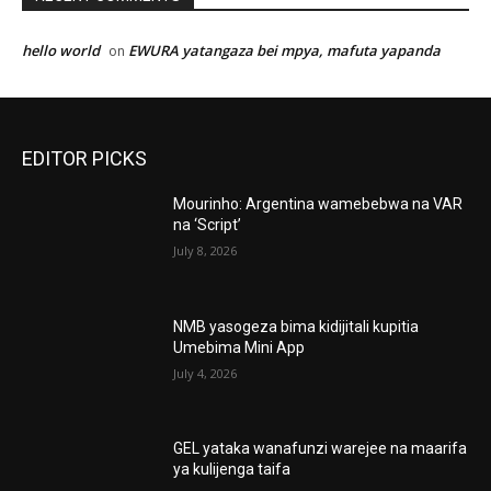
hello world
EWURA yatangaza bei mpya, mafuta yapanda
on
EDITOR PICKS
Mourinho: Argentina wamebebwa na VAR
na ‘Script’
July 8, 2026
NMB yasogeza bima kidijitali kupitia
Umebima Mini App
July 4, 2026
GEL yataka wanafunzi warejee na maarifa
ya kulijenga taifa