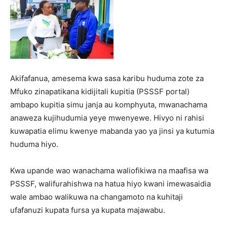
Akifafanua, amesema kwa sasa karibu huduma zote za
Mfuko zinapatikana kidijitali kupitia (PSSSF portal)
ambapo kupitia simu janja au komphyuta, mwanachama
anaweza kujihudumia yeye mwenyewe. Hivyo ni rahisi
kuwapatia elimu kwenye mabanda yao ya jinsi ya kutumia
huduma hiyo.
Kwa upande wao wanachama waliofikiwa na maafisa wa
PSSSF, walifurahishwa na hatua hiyo kwani imewasaidia
wale ambao walikuwa na changamoto na kuhitaji
ufafanuzi kupata fursa ya kupata majawabu.