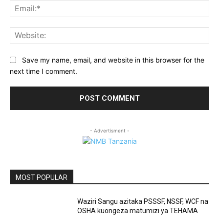
Ema
Web
Save my name, email, and website in this browser for the
next time I comment.
- Advertisment -
MOST POPULAR
Waziri Sangu azitaka PSSSF, NSSF, WCF na
OSHA kuongeza matumizi ya TEHAMA