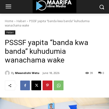
Home
Habari
PSSSF yapita “banda kwa banda” kuhudumia
wanachama wake
Habari
PSSSF yapita “banda kwa
banda” kuhudumia
wanachama wake
By
Mwandishi Wetu
June 18, 2026
39
0