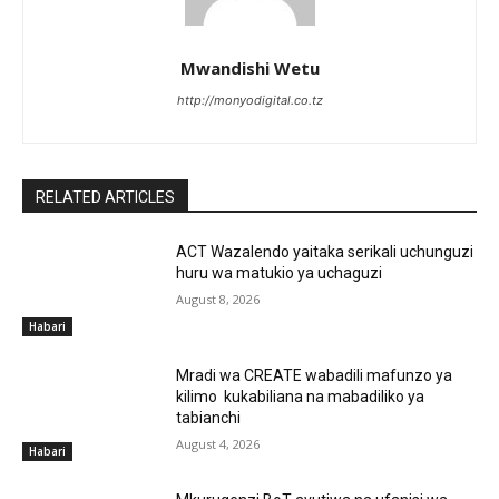
Mwandishi Wetu
http://monyodigital.co.tz
RELATED ARTICLES
ACT Wazalendo yaitaka serikali uchunguzi
huru wa matukio ya uchaguzi
August 8, 2026
Habari
Mradi wa CREATE wabadili mafunzo ya
kilimo kukabiliana na mabadiliko ya
tabianchi
August 4, 2026
Habari