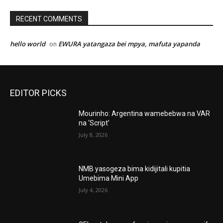
RECENT COMMENTS
hello world
EWURA yatangaza bei mpya, mafuta yapanda
on
EDITOR PICKS
Mourinho: Argentina wamebebwa na VAR
na ‘Script’
July 8, 2026
NMB yasogeza bima kidijitali kupitia
Umebima Mini App
July 4, 2026