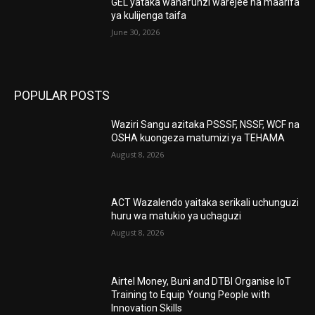
GEL yataka wanafunzi warejee na maarifa
ya kulijenga taifa
June 30, 2026
POPULAR POSTS
Waziri Sangu azitaka PSSSF, NSSF, WCF na
OSHA kuongeza matumizi ya TEHAMA
August 8, 2026
ACT Wazalendo yaitaka serikali uchunguzi
huru wa matukio ya uchaguzi
August 8, 2026
Airtel Money, Buni and DTBI Organise IoT
Training to Equip Young People with
Innovation Skills