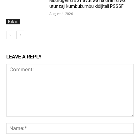
Mkurugenzi BoT avutiwa na ufanisi wa
utunzaji kumbukumbu kidijitali PSSSF
August 4, 2026
Habari
LEAVE A REPLY
Comment:
Na