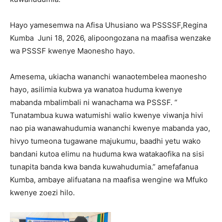
Hayo yamesemwa na Afisa Uhusiano wa PSSSSF,Regina
Kumba Juni 18, 2026, alipoongozana na maafisa wenzake
wa PSSSF kwenye Maonesho hayo.
Amesema, ukiacha wananchi wanaotembelea maonesho
hayo, asilimia kubwa ya wanatoa huduma kwenye
mabanda mbalimbali ni wanachama wa PSSSF. “
Tunatambua kuwa watumishi walio kwenye viwanja hivi
nao pia wanawahudumia wananchi kwenye mabanda yao,
hivyo tumeona tugawane majukumu, baadhi yetu wako
bandani kutoa elimu na huduma kwa watakaofika na sisi
tunapita banda kwa banda kuwahudumia.” amefafanua
Kumba, ambaye alifuatana na maafisa wengine wa Mfuko
kwenye zoezi hilo.