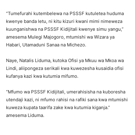
“Tumefurahi kutembelewa na PSSSF kutuletea huduma
kwenye banda letu, ni kitu kizuri kwani mimi nimeweza
kuunganishwa na PSSSF Kidijitali kwenye simu yangu,”
amesema Mulegi Majogoro, mtumishi wa Wizara ya
Habari, Utamaduni Sanaa na Michezo.
Naye, Natalis Liduma, kutoka Ofisi ya Mkuu wa Mkoa wa
Lindi, aliipongeza serikali kwa kuwezesha kusaidia ofisi
kufanya kazi kwa kutumia mifumo.
“Mfumo wa PSSSF Kidijitali, umerahisisha na kuboresha
utendaji kazi, ni mfumo rahisi na rafiki sana kwa mtumishi
kuweza kupata taarifa zake kwa kutumia kiganja.”
amesema Liduma.