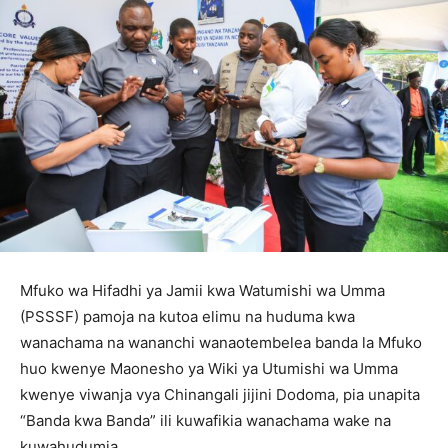
Mfuko wa Hifadhi ya Jamii kwa Watumishi wa Umma
(PSSSF) pamoja na kutoa elimu na huduma kwa
wanachama na wananchi wanaotembelea banda la Mfuko
huo kwenye Maonesho ya Wiki ya Utumishi wa Umma
kwenye viwanja vya Chinangali jijini Dodoma, pia unapita
“Banda kwa Banda” ili kuwafikia wanachama wake na
kuwahudumia.