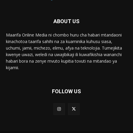
ABOUT US
Maarifa Online Media ni chombo huru cha habari mtandaoni
kinachotoa taarifa sahihi na za kuaminika kuhusu siasa,
uchumi, jamii, michezo, elimu, afya na teknolojia. Tumejikita
kwenye uwazi, weledi na uwajibikaji ili kuwafikishia wananchi
habari bora na zenye mvuto kupitia tovuti na mitandao ya
kijamii.
FOLLOW US