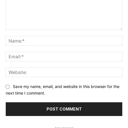
Comment:
Na
Ema
Web
Save my name, email, and website in this browser for the
next time I comment.
- Advertisment -