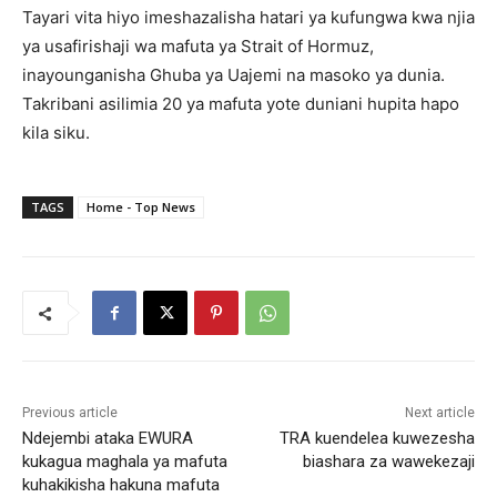
Tayari vita hiyo imeshazalisha hatari ya kufungwa kwa njia
ya usafirishaji wa mafuta ya Strait of Hormuz,
inayounganisha Ghuba ya Uajemi na masoko ya dunia.
Takribani asilimia 20 ya mafuta yote duniani hupita hapo
kila siku.
TAGS
Home - Top News
Previous article
Next article
Ndejembi ataka EWURA
TRA kuendelea kuwezesha
kukagua maghala ya mafuta
biashara za wawekezaji
kuhakikisha hakuna mafuta