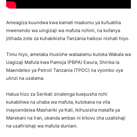
Ameagiza kuundwa kwa kamati maalumu ya kufuatilia
mwenendo wa uingizaji wa mafuta nchini, na kufanya
jitihada zote za kuhakikisha Tanzania haikosi nishati hiyo.
Timu hiyo, ametaka ihusishe wataalamu kutoka Wakala wa
Uagizaji Mafuta kwa Pamoja (PBPA) Ewura, Shirika la
Maendeleo ya Petroli Tanzania (TPDC) na vyombo vya
ulinzi na usalama.
Hatua hizo za Serikali zinalenga kuepusha nchi
kukabiliwa na uhaba wa mafuta, kutokana na vita
inayoendelea Mashariki ya Kati, ikihusisha mataifa ya
Marekani na Iran, ukanda ambao ni kitovu cha uzalishaji
na usafirishaji wa mafuta duniani.