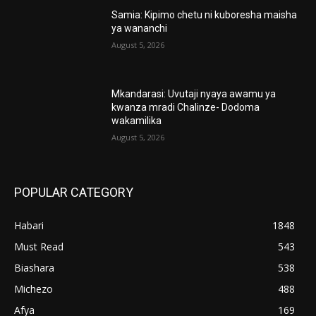
Samia: Kipimo chetu ni kuboresha maisha
ya wananchi
August 5, 2026
Mkandarasi: Uvutaji nyaya awamu ya
kwanza mradi Chalinze- Dodoma
wakamilika
August 5, 2026
POPULAR CATEGORY
Habari
1848
Must Read
543
Biashara
538
Michezo
488
Afya
169