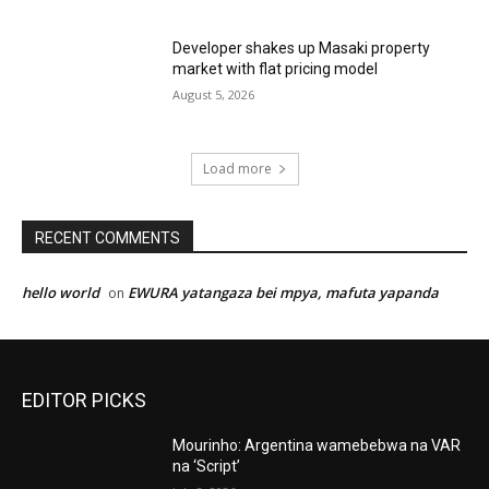
Developer shakes up Masaki property
market with flat pricing model
August 5, 2026
Load more
RECENT COMMENTS
hello world
EWURA yatangaza bei mpya, mafuta yapanda
on
EDITOR PICKS
Mourinho: Argentina wamebebwa na VAR
na ‘Script’