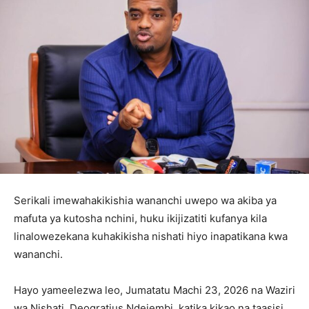
Serikali imewahakikishia wananchi uwepo wa akiba ya
mafuta ya kutosha nchini, huku ikijizatiti kufanya kila
linalowezekana kuhakikisha nishati hiyo inapatikana kwa
wananchi.
Hayo yameelezwa leo, Jumatatu Machi 23, 2026 na Waziri
wa Nishati, Deogratius Ndejembi, katika kikao na taasisi