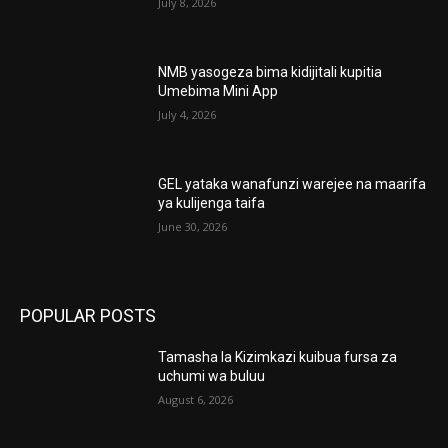
July 8, 2026
NMB yasogeza bima kidijitali kupitia
Umebima Mini App
July 4, 2026
GEL yataka wanafunzi warejee na maarifa
ya kulijenga taifa
June 30, 2026
POPULAR POSTS
Tamasha la Kizimkazi kuibua fursa za
uchumi wa buluu
August 6, 2026