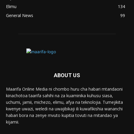
Elimu
134
General News
99
ABOUT US
Maarifa Online Media ni chombo huru cha habari mtandaoni
kinachotoa taarifa sahihi na za kuaminika kuhusu siasa,
uchumi, jamii, michezo, elimu, afya na teknolojia. Tumejikita
kwenye uwazi, weledi na uwajibikaji ili kuwafikishia wananchi
habari bora na zenye mvuto kupitia tovuti na mitandao ya
kijamii.