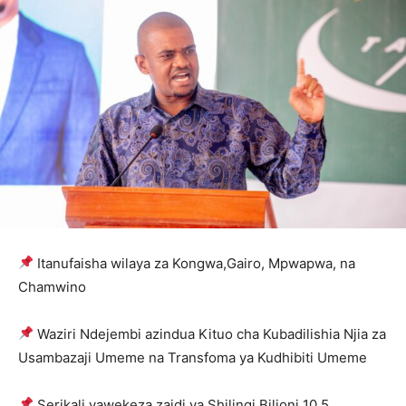
Itanufaisha wilaya za Kongwa,Gairo, Mpwapwa, na
Chamwino
Waziri Ndejembi azindua Kituo cha Kubadilishia Njia za
Usambazaji Umeme na Transfoma ya Kudhibiti Umeme
Serikali yawekeza zaidi ya Shilingi Bilioni 10.5