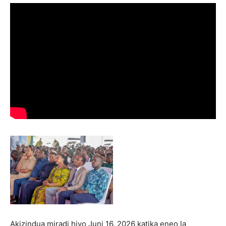
Akizindua miradi hiyo Juni 16, 2026 katika eneo la