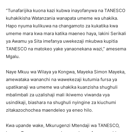
“Tunafarijika kuona kazi kubwa inayofanywa na TANESCO
kuhakikisha Watanzania wanapata umeme wa uhakika.
Hapo nyuma kulikuwa na changamoto za kukatika kwa
umeme mara kwa mara katika maeneo haya, lakini Serikali
ya Awamu ya Sita imefanya uwekezaji mkubwa kupitia
TANESCO na matokeo yake yanaonekana wazi,” amesema
Mgalu.
Naye Mkuu wa Wilaya ya Kongwa, Mayeka Simon Mayeka,
amewataka wananchi na wawekezaji kutumia fursa ya
upatikanaji wa umeme wa uhakika kuanzisha shughuli
mbalimbali za uzalishaji mali ikiwemo viwanda vya
usindikaji, biashara na shughuli nyingine za kiuchumi
zitakazochochea maendeleo ya eneo hilo.
Kwa upande wake, Mkurugenzi Mtendaji wa TANESCO,