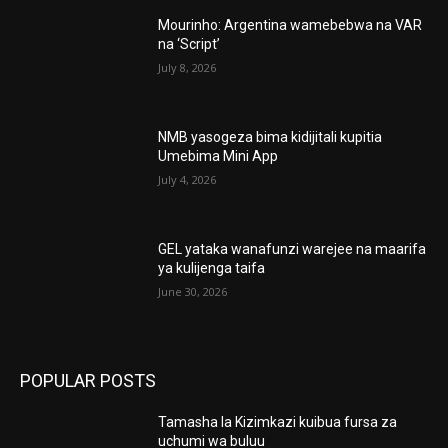
Mourinho: Argentina wamebebwa na VAR
na ‘Script’
July 8, 2026
NMB yasogeza bima kidijitali kupitia
Umebima Mini App
July 4, 2026
GEL yataka wanafunzi warejee na maarifa
ya kulijenga taifa
June 30, 2026
POPULAR POSTS
Tamasha la Kizimkazi kuibua fursa za
uchumi wa buluu