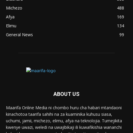
Michezo
488
Afya
169
Elimu
134
General News
99
ABOUT US
Maarifa Online Media ni chombo huru cha habari mtandaoni
kinachotoa taarifa sahihi na za kuaminika kuhusu siasa,
uchumi, jamii, michezo, elimu, afya na teknolojia. Tumejikita
kwenye uwazi, weledi na uwajibikaji ili kuwafikishia wananchi