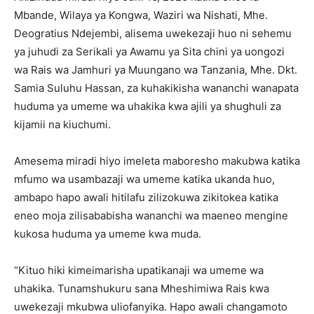
Mbande, Wilaya ya Kongwa, Waziri wa Nishati, Mhe.
Deogratius Ndejembi, alisema uwekezaji huo ni sehemu
ya juhudi za Serikali ya Awamu ya Sita chini ya uongozi
wa Rais wa Jamhuri ya Muungano wa Tanzania, Mhe. Dkt.
Samia Suluhu Hassan, za kuhakikisha wananchi wanapata
huduma ya umeme wa uhakika kwa ajili ya shughuli za
kijamii na kiuchumi.
Amesema miradi hiyo imeleta maboresho makubwa katika
mfumo wa usambazaji wa umeme katika ukanda huo,
ambapo hapo awali hitilafu zilizokuwa zikitokea katika
eneo moja zilisababisha wananchi wa maeneo mengine
kukosa huduma ya umeme kwa muda.
“Kituo hiki kimeimarisha upatikanaji wa umeme wa
uhakika. Tunamshukuru sana Mheshimiwa Rais kwa
uwekezaji mkubwa uliofanyika. Hapo awali changamoto