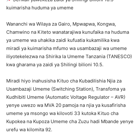
kuimarisha huduma ya umeme
Wananchi wa Wilaya za Gairo, Mpwapwa, Kongwa,
Chamwino na Kiteto wanatarajiwa kunufaika na huduma
ya umeme wa uhakika zaidi kufuatia kukamilika kwa
miradi ya kuimarisha mfumo wa usambazaji wa umeme
iliyotekelezwa na Shirika la Umeme Tanzania (TANESCO)
kwa gharama ya zaidi ya Shilingi bilioni 10.5.
Miradi hiyo inahusisha Kituo cha Kubadilishia Njia za
Usambazaji Umeme (Switching Station), Transfoma ya
Kudhibiti Umeme (Automatic Voltage Regulator – AVR)
yenye uwezo wa MVA 20 pamoja na njia ya kusafirisha
umeme ya msongo wa kilovoti 33 kutoka Kituo cha
Kupokea na Kupoza Umeme cha Zuzu hadi Mbande yenye
urefu wa kilomita 92.