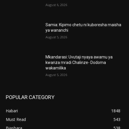
August 6, 2026
Samia: Kipimo chetu ni kuboresha maisha
ya wananchi
August 5, 2026
Mkandarasi: Uvutaji nyaya awamu ya
kwanza mradi Chalinze- Dodoma
wakamilika
August 5, 2026
POPULAR CATEGORY
Habari
1848
Must Read
543
Biashara
538