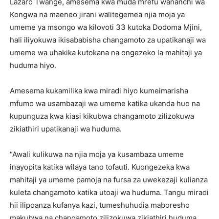
Lazaro Twange, amesema kwa muda mrefu wananchi wa
Kongwa na maeneo jirani walitegemea njia moja ya
umeme ya msongo wa kilovoti 33 kutoka Dodoma Mjini,
hali iliyokuwa ikisababisha changamoto za upatikanaji wa
umeme wa uhakika kutokana na ongezeko la mahitaji ya
huduma hiyo.
Amesema kukamilika kwa miradi hiyo kumeimarisha
mfumo wa usambazaji wa umeme katika ukanda huo na
kupunguza kwa kiasi kikubwa changamoto zilizokuwa
zikiathiri upatikanaji wa huduma.
“Awali kulikuwa na njia moja ya kusambaza umeme
inayopita katika wilaya tano tofauti. Kuongezeka kwa
mahitaji ya umeme pamoja na fursa za uwekezaji kulianza
kuleta changamoto katika utoaji wa huduma. Tangu miradi
hii ilipoanza kufanya kazi, tumeshuhudia maboresho
makubwa na changamoto zilizokuwa zikiathiri huduma