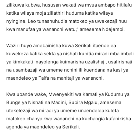
zilikuwa kubwa, hususan wakati wa mvua ambapo hitilafu
katika wilaya moja ziliathiri huduma katika wilaya
nyingine. Leo tunashuhudia matokeo ya uwekezaji huu
kwa manufaa ya wananchi wetu,” amesema Ndejembi.
Waziri huyo amebainisha kuwa Serikali itaendelea
kuwekeza katika sekta ya nishati kupitia miradi mbalimbali
ya kimkakati inayolenga kuimarisha uzalishaji, usafirishaji
na usambazaji wa umeme nchini ili kuendana na kasi ya
maendeleo ya Taifa na mahitaji ya wananchi.
Kwa upande wake, Mwenyekiti wa Kamati ya Kudumu ya
Bunge ya Nishati na Madini, Subira Mgalu, amesema
utekelezaji wa miradi ya umeme unaendelea kuleta
matokeo chanya kwa wananchi na kuchangia kufanikisha
agenda ya maendeleo ya Serikali.