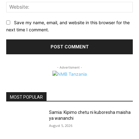
Web
Save my name, email, and website in this browser for the
next time I comment.
- Advertisment -
MOST POPULAR
Samia: Kipimo chetu ni kuboresha maisha
ya wananchi
August 5, 2026