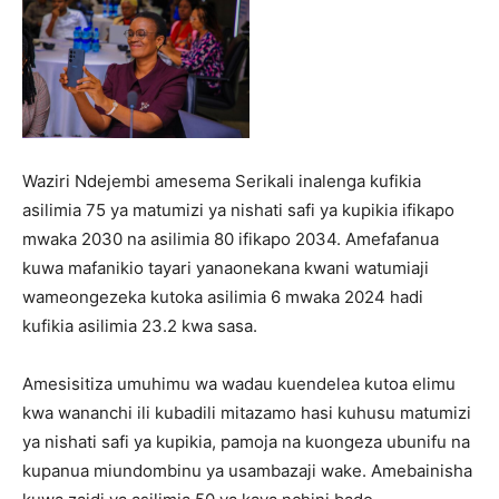
Waziri Ndejembi amesema Serikali inalenga kufikia
asilimia 75 ya matumizi ya nishati safi ya kupikia ifikapo
mwaka 2030 na asilimia 80 ifikapo 2034. Amefafanua
kuwa mafanikio tayari yanaonekana kwani watumiaji
wameongezeka kutoka asilimia 6 mwaka 2024 hadi
kufikia asilimia 23.2 kwa sasa.
Amesisitiza umuhimu wa wadau kuendelea kutoa elimu
kwa wananchi ili kubadili mitazamo hasi kuhusu matumizi
ya nishati safi ya kupikia, pamoja na kuongeza ubunifu na
kupanua miundombinu ya usambazaji wake. Amebainisha