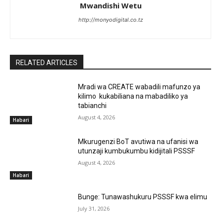
Mwandishi Wetu
http://monyodigital.co.tz
RELATED ARTICLES
Mradi wa CREATE wabadili mafunzo ya
kilimo kukabiliana na mabadiliko ya
tabianchi
August 4, 2026
Habari
Mkurugenzi BoT avutiwa na ufanisi wa
utunzaji kumbukumbu kidijitali PSSSF
August 4, 2026
Habari
Bunge: Tunawashukuru PSSSF kwa elimu
July 31, 2026