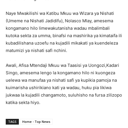
Naye Mwakilishi wa Katibu Mkuu wa Wizara ya Nishati
(Umeme na Nishati Jadidifu), Nolasco Mlay, amesema
kongamano hilo limewakutanisha wadau mbalimbali
kutoka sekta za umma, binafsi na mashirika ya kimataifa ili
kubadilishana uzoefu na kujadili mikakati ya kuendeleza
matumizi ya nishati safi nchini.
Awali, Afisa Mtendaji Mkuu wa Taasisi ya Uongozi,Kadari
Singo, amesema lengo la kongamano hilo ni kuongeza
uelewa wa manufaa ya nishati safi ya kupikia pamoja na
kuimarisha ushirikiano kati ya wadau, huku pia likiwa
jukwaa la kujadili changamoto, suluhisho na fursa zilizopo
katika sekta hiyo.
TAGS
Home - Top News