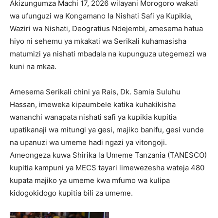
Akizungumza Machi 17, 2026 wilayani Morogoro wakati
wa ufunguzi wa Kongamano la Nishati Safi ya Kupikia,
Waziri wa Nishati, Deogratius Ndejembi, amesema hatua
hiyo ni sehemu ya mkakati wa Serikali kuhamasisha
matumizi ya nishati mbadala na kupunguza utegemezi wa
kuni na mkaa.
Amesema Serikali chini ya Rais, Dk. Samia Suluhu
Hassan, imeweka kipaumbele katika kuhakikisha
wananchi wanapata nishati safi ya kupikia kupitia
upatikanaji wa mitungi ya gesi, majiko banifu, gesi vunde
na upanuzi wa umeme hadi ngazi ya vitongoji.
Ameongeza kuwa Shirika la Umeme Tanzania (TANESCO)
kupitia kampuni ya MECS tayari limewezesha wateja 480
kupata majiko ya umeme kwa mfumo wa kulipa
kidogokidogo kupitia bili za umeme.