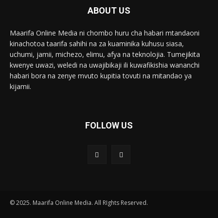
ABOUT US
Maarifa Online Media ni chombo huru cha habari mtandaoni
kinachotoa taarifa sahihi na za kuaminika kuhusu siasa,
uchumi, jamii, michezo, elimu, afya na teknolojia. Tumejikita
kwenye uwazi, weledi na uwajibikaji ili kuwafikishia wananchi
habari bora na zenye mvuto kupitia tovuti na mitandao ya
kijamii.
FOLLOW US
© 2025. Maarifa Online Media. All RIghts Reserved.