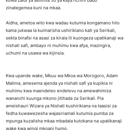
kuwa zaidi ya asilimia 50 ya kaya nchini bado
zinategemea kuni na mkaa.
Aidha, ametoa wito kwa wadau kutumia kongamano hilo
kama jukwaa la kuimarisha ushirikiano kati ya Serikali,
sekta binafsi na asasi za kiraia ili kuongeza upatikanaji wa
nishati safi, ambayo ni muhimu kwa afya, mazingira,
uchumi na usawa wa kijinsia.
Kwa upande wake, Mkuu wa Mkoa wa Morogoro, Adam
Malima, amesema ajenda ya nishati safi ya kupikia ni
muhimu kwa maendeleo endelevu na amewahimiza
wananchi kuunga mkono jitihada za Serikali. Pia
ameishauri Wizara ya Nishati kushirikiana na taasisi za
fedha kuwawezesha wajasiriamali kutumia pumba za
mpunga kuzalisha mkaa mbadala kutokana na upatikanaji
wake kwa wingi mkoani humo.