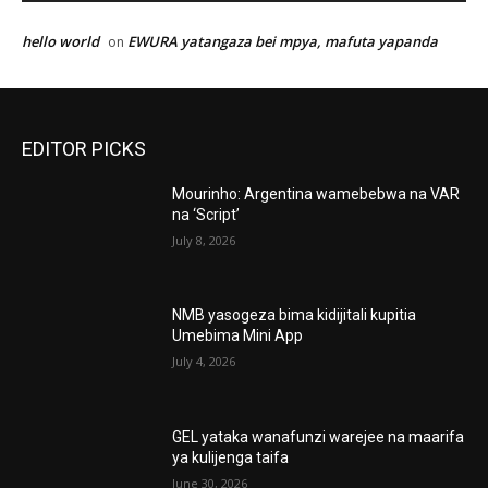
hello world
EWURA yatangaza bei mpya, mafuta yapanda
on
EDITOR PICKS
Mourinho: Argentina wamebebwa na VAR
na ‘Script’
July 8, 2026
NMB yasogeza bima kidijitali kupitia
Umebima Mini App
July 4, 2026
GEL yataka wanafunzi warejee na maarifa
ya kulijenga taifa
June 30, 2026