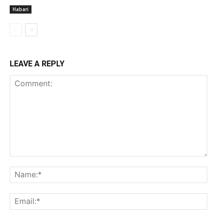
Habari
LEAVE A REPLY
Comment:
Na
Ema