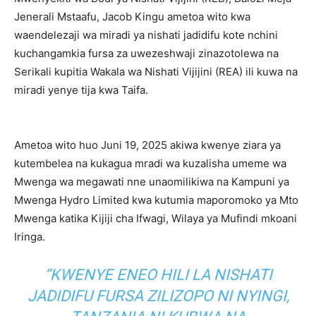
Jenerali Mstaafu, Jacob Kingu ametoa wito kwa
waendelezaji wa miradi ya nishati jadidifu kote nchini
kuchangamkia fursa za uwezeshwaji zinazotolewa na
Serikali kupitia Wakala wa Nishati Vijijini (REA) ili kuwa na
miradi yenye tija kwa Taifa.
Ametoa wito huo Juni 19, 2025 akiwa kwenye ziara ya
kutembelea na kukagua mradi wa kuzalisha umeme wa
Mwenga wa megawati nne unaomilikiwa na Kampuni ya
Mwenga Hydro Limited kwa kutumia maporomoko ya Mto
Mwenga katika Kijiji cha Ifwagi, Wilaya ya Mufindi mkoani
Iringa.
“KWENYE ENEO HILI LA NISHATI
JADIDIFU FURSA ZILIZOPO NI NYINGI,