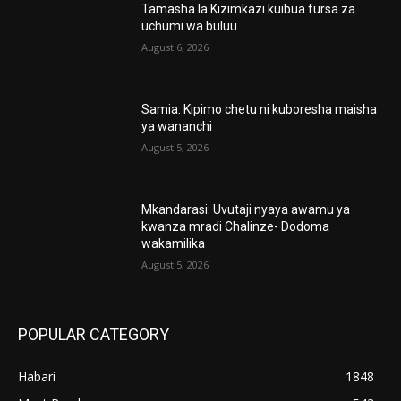
Tamasha la Kizimkazi kuibua fursa za
uchumi wa buluu
August 6, 2026
Samia: Kipimo chetu ni kuboresha maisha
ya wananchi
August 5, 2026
Mkandarasi: Uvutaji nyaya awamu ya
kwanza mradi Chalinze- Dodoma
wakamilika
August 5, 2026
POPULAR CATEGORY
Habari
1848