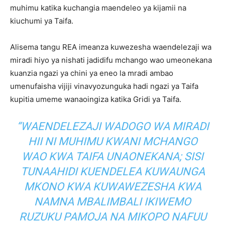
muhimu katika kuchangia maendeleo ya kijamii na
kiuchumi ya Taifa.
Alisema tangu REA imeanza kuwezesha waendelezaji wa
miradi hiyo ya nishati jadidifu mchango wao umeonekana
kuanzia ngazi ya chini ya eneo la mradi ambao
umenufaisha vijiji vinavyozunguka hadi ngazi ya Taifa
kupitia umeme wanaoingiza katika Gridi ya Taifa.
“WAENDELEZAJI WADOGO WA MIRADI
HII NI MUHIMU KWANI MCHANGO
WAO KWA TAIFA UNAONEKANA; SISI
TUNAAHIDI KUENDELEA KUWAUNGA
MKONO KWA KUWAWEZESHA KWA
NAMNA MBALIMBALI IKIWEMO
RUZUKU PAMOJA NA MIKOPO NAFUU