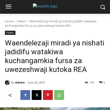
Home
Habari
Waendelezaji miradi ya nishati jadidifu watakiwa
kuchangamkia fursa za uwezeshwaji kutoka REA
Habari
Waendelezaji miradi ya nishati
jadidifu watakiwa
kuchangamkia fursa za
uwezeshwaji kutoka REA
By
Admin
June 20, 2025
114
0