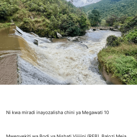
Ni kwa miradi inayozalisha chini ya Megawati 10
Mwenyekiti wa Bodi ya Nishati Vijijini (REB), Balozi Meja