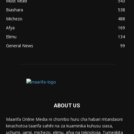
Must Read
543
Biashara
538
Michezo
488
Afya
169
Elimu
134
General News
99
ABOUT US
Maarifa Online Media ni chombo huru cha habari mtandaoni
kinachotoa taarifa sahihi na za kuaminika kuhusu siasa,
uchumi, jamii, michezo, elimu, afya na teknolojia. Tumejikita