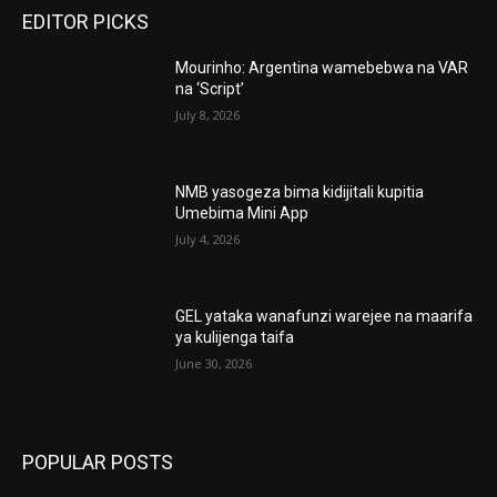
EDITOR PICKS
Mourinho: Argentina wamebebwa na VAR
na ‘Script’
July 8, 2026
NMB yasogeza bima kidijitali kupitia
Umebima Mini App
July 4, 2026
GEL yataka wanafunzi warejee na maarifa
ya kulijenga taifa
June 30, 2026
POPULAR POSTS