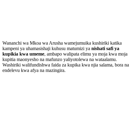
Wananchi wa Mkoa wa Arusha wamejumuika kushiriki katika
kampeni ya uhamasishaji kuhusu matumizi ya
nishati safi ya
kupikia kwa umeme
, ambapo walipata elimu ya moja kwa moja
kupitia maonyesho na mafunzo yaliyotolewa na wataalamu.
Washiriki walifundishwa faida za kupika kwa njia salama, bora na
endelevu kwa afya na mazingira.