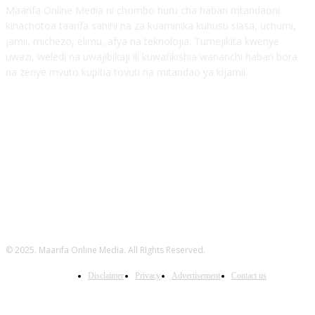
Maarifa Online Media ni chombo huru cha habari mtandaoni
kinachotoa taarifa sahihi na za kuaminika kuhusu siasa, uchumi,
jamii, michezo, elimu, afya na teknolojia. Tumejikita kwenye
uwazi, weledi na uwajibikaji ili kuwafikishia wananchi habari bora
na zenye mvuto kupitia tovuti na mitandao ya kijamii.
FOLLOW US
© 2025. Maarifa Online Media. All RIghts Reserved.
Disclaimer
Privacy
Advertisement
Contact us