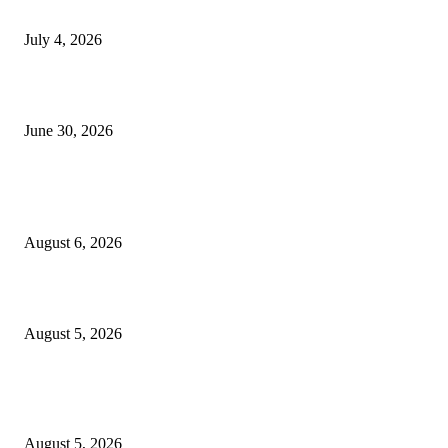
NMB yasogeza bima kidijitali kupitia Umebima Mini App
July 4, 2026
GEL yataka wanafunzi warejee na maarifa ya kulijenga taifa
June 30, 2026
POPULAR POSTS
Tamasha la Kizimkazi kuibua fursa za uchumi wa buluu
August 6, 2026
Samia: Kipimo chetu ni kuboresha maisha ya wananchi
August 5, 2026
Mkandarasi: Uvutaji nyaya awamu ya kwanza mradi Chalinze- Dodoma
wakamilika
August 5, 2026