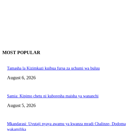
MOST POPULAR
Tamasha la Kizimkazi kuibua fursa za uchumi wa buluu
August 6, 2026
Samia: Kipimo chetu ni kuboresha maisha ya wananchi
August 5, 2026
Mkandarasi: Uvutaji nyaya awamu ya kwanza mradi Chalinze- Dodoma
wakamilika