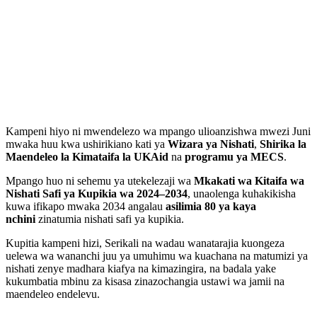
Kampeni hiyo ni mwendelezo wa mpango ulioanzishwa mwezi Juni
mwaka huu kwa ushirikiano kati ya
Wizara ya Nishati
,
Shirika la
Maendeleo la Kimataifa la UKAid
na
programu ya MECS
.
Mpango huo ni sehemu ya utekelezaji wa
Mkakati wa Kitaifa wa
Nishati Safi ya Kupikia wa 2024–2034
, unaolenga kuhakikisha
kuwa ifikapo mwaka 2034 angalau
asilimia 80 ya kaya
nchini
zinatumia nishati safi ya kupikia.
Kupitia kampeni hizi, Serikali na wadau wanatarajia kuongeza
uelewa wa wananchi juu ya umuhimu wa kuachana na matumizi ya
nishati zenye madhara kiafya na kimazingira, na badala yake
kukumbatia mbinu za kisasa zinazochangia ustawi wa jamii na
maendeleo endelevu.