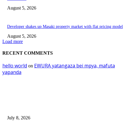
August 5, 2026
Developer shakes up Masaki property market with flat pricing model
August 5, 2026
Load more
RECENT COMMENTS
hello world
EWURA yatangaza bei mpya, mafuta
on
yapanda
EDITOR PICKS
Mourinho: Argentina wamebebwa na VAR na ‘Script’
July 8, 2026