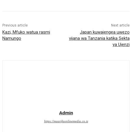
Previous article
Next article
Kazi, Mfuko watua rasmi
Japan kuwajengea uwezo
Namungo
vijana wa Tanzania katika Sekta
ya Ujenzi
Admin
https://maarifaonlinemedia.co.tz