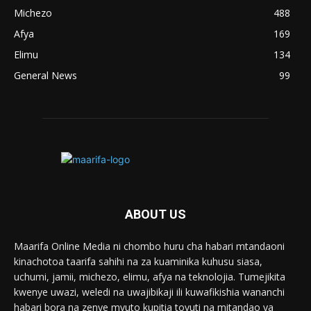
Michezo
488
Afya
169
Elimu
134
General News
99
ABOUT US
Maarifa Online Media ni chombo huru cha habari mtandaoni
kinachotoa taarifa sahihi na za kuaminika kuhusu siasa,
uchumi, jamii, michezo, elimu, afya na teknolojia. Tumejikita
kwenye uwazi, weledi na uwajibikaji ili kuwafikishia wananchi
habari bora na zenye mvuto kupitia tovuti na mitandao ya