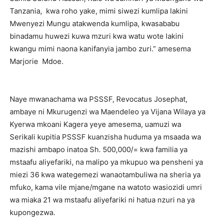
Tanzania, kwa roho yake, mimi siwezi kumlipa lakini
Mwenyezi Mungu atakwenda kumlipa, kwasababu
binadamu huwezi kuwa mzuri kwa watu wote lakini
kwangu mimi naona kanifanyia jambo zuri.” amesema
Marjorie Mdoe.
Naye mwanachama wa PSSSF, Revocatus Josephat,
ambaye ni Mkurugenzi wa Maendeleo ya Vijana Wilaya ya
Kyerwa mkoani Kagera yeye amesema, uamuzi wa
Serikali kupitia PSSSF kuanzisha huduma ya msaada wa
mazishi ambapo inatoa Sh. 500,000/= kwa familia ya
mstaafu aliyefariki, na malipo ya mkupuo wa pensheni ya
miezi 36 kwa wategemezi wanaotambuliwa na sheria ya
mfuko, kama vile mjane/mgane na watoto wasiozidi umri
wa miaka 21 wa mstaafu aliyefariki ni hatua nzuri na ya
kupongezwa.