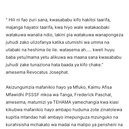
“ Hili ni fao zuri sana, kwasababu kifo hakitoi taarifa,
majanga hayatoi taarifa, kwa hiyo wale watakaobaki
watakuwa wanalia ndio, lakini pia watakuwa wanapongeza
juhudi zako ulizofanya katika utumishi wa umma na
utabaki na heshima ile ile. watasema ah.…. kweli huyu
baba yetu/mama yetu alikuwa wa maana sana kwasababu
juhudi zake tunaziona hata baada ya kifo chake.”
amesema Revocatus Josephat.
Akizungumzia mafanikio hayo ya Mfuko, Kaimu Afisa
Mfawidhi PSSSF mkoa wa Tanga, Frederick Paschal,
amesema, matumizi ya TEHAMA yamechangia kwa kiasi
kikubwa mafanikio hayo ambapo huduma zote zinatolewa
kupitia mtandao hali ambayo imepunguza mzunguko na
kurahisisha mchakato wa madai na malipo ya pensheni na