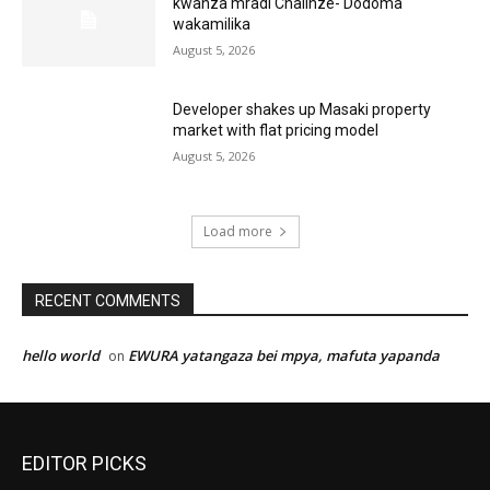
kwanza mradi Chalinze- Dodoma
wakamilika
August 5, 2026
Developer shakes up Masaki property
market with flat pricing model
August 5, 2026
Load more
RECENT COMMENTS
hello world
EWURA yatangaza bei mpya, mafuta yapanda
on
EDITOR PICKS