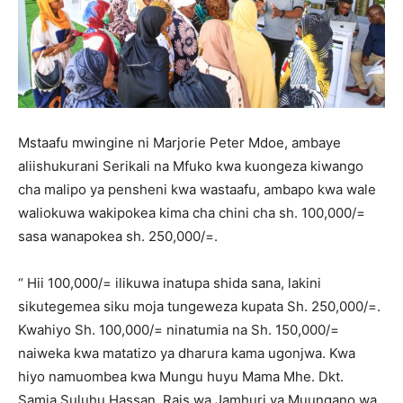
Mstaafu mwingine ni Marjorie Peter Mdoe, ambaye
aliishukurani Serikali na Mfuko kwa kuongeza kiwango
cha malipo ya pensheni kwa wastaafu, ambapo kwa wale
waliokuwa wakipokea kima cha chini cha sh. 100,000/=
sasa wanapokea sh. 250,000/=.
“ Hii 100,000/= ilikuwa inatupa shida sana, lakini
sikutegemea siku moja tungeweza kupata Sh. 250,000/=.
Kwahiyo Sh. 100,000/= ninatumia na Sh. 150,000/=
naiweka kwa matatizo ya dharura kama ugonjwa. Kwa
hiyo namuombea kwa Mungu huyu Mama Mhe. Dkt.
Samia Suluhu Hassan, Rais wa Jamhuri ya Muungano wa