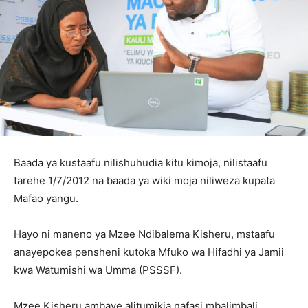
Baada ya kustaafu nilishuhudia kitu kimoja, nilistaafu
tarehe 1/7/2012 na baada ya wiki moja niliweza kupata
Mafao yangu.
Hayo ni maneno ya Mzee Ndibalema Kisheru, mstaafu
anayepokea pensheni kutoka Mfuko wa Hifadhi ya Jamii
kwa Watumishi wa Umma (PSSSF).
Mzee Kisheru ambaye alitumikia nafasi mbalimbali