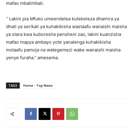
mafao mbalimbali.
“ Lakini pia Mfuko umeendelea kutekeleza dhamira ya
dhati ya serikali ya kuhakikisha wastaafu wanaishi maisha
ya stara kwa kuboresha pensheni zao, lakini kuanzisha
mafao mapya ambayo yote yanalenga kuhakikisha
mstaafu pamoja na wategemezi wake wanaishi maisha
yenye furaha.” amesema.
TAGS
Home - Top News