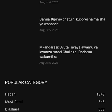
August 6, 2026
Samia: Kipimo chetu ni kuboresha maisha
ya wananchi
August 5, 2026
Mkandarasi: Uvutaji nyaya awamu ya
kwanza mradi Chalinze- Dodoma
wakamilika
August 5, 2026
POPULAR CATEGORY
Habari
1848
Must Read
543
Biashara
538