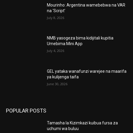
Mourinho: Argentina wamebebwa na VAR
na ‘Script’
July 8, 2026
NMB yasogeza bima kidijitali kupitia
Umebima Mini App
July 4, 2026
GEL yataka wanafunzi warejee na maarifa
ya kulijenga taifa
June 30, 2026
POPULAR POSTS
Tamasha la Kizimkazi kuibua fursa za
uchumi wa buluu