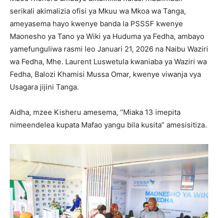
serikali akimalizia ofisi ya Mkuu wa Mkoa wa Tanga,
ameyasema hayo kwenye banda la PSSSF kwenye
Maonesho ya Tano ya Wiki ya Huduma ya Fedha, ambayo
yamefunguliwa rasmi leo Januari 21, 2026 na Naibu Waziri
wa Fedha, Mhe. Laurent Luswetula kwaniaba ya Waziri wa
Fedha, Balozi Khamisi Mussa Omar, kwenye viwanja vya
Usagara jijini Tanga.
Aidha, mzee Kisheru amesema, “Miaka 13 imepita
nimeendelea kupata Mafao yangu bila kusita” amesisitiza.