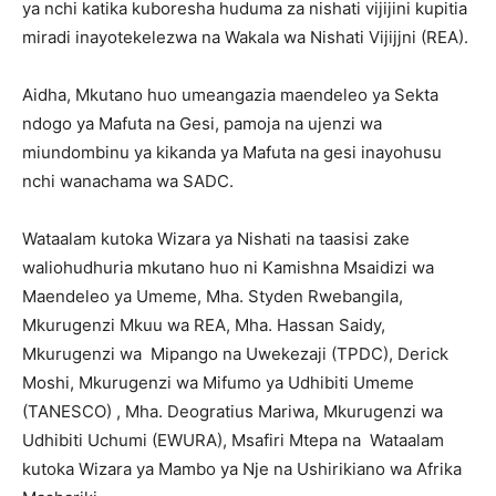
ya nchi katika kuboresha huduma za nishati vijijini kupitia
miradi inayotekelezwa na Wakala wa Nishati Vijijjni (REA).
Aidha, Mkutano huo umeangazia maendeleo ya Sekta
ndogo ya Mafuta na Gesi, pamoja na ujenzi wa
miundombinu ya kikanda ya Mafuta na gesi inayohusu
nchi wanachama wa SADC.
Wataalam kutoka Wizara ya Nishati na taasisi zake
waliohudhuria mkutano huo ni Kamishna Msaidizi wa
Maendeleo ya Umeme, Mha. Styden Rwebangila,
Mkurugenzi Mkuu wa REA, Mha. Hassan Saidy,
Mkurugenzi wa Mipango na Uwekezaji (TPDC), Derick
Moshi, Mkurugenzi wa Mifumo ya Udhibiti Umeme
(TANESCO) , Mha. Deogratius Mariwa, Mkurugenzi wa
Udhibiti Uchumi (EWURA), Msafiri Mtepa na Wataalam
kutoka Wizara ya Mambo ya Nje na Ushirikiano wa Afrika