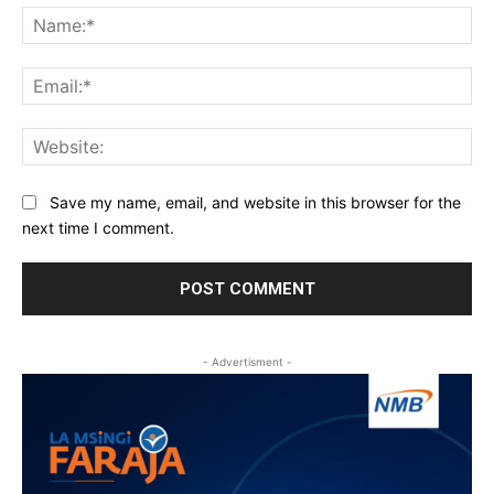
Na
Ema
Web
Save my name, email, and website in this browser for the
next time I comment.
- Advertisment -