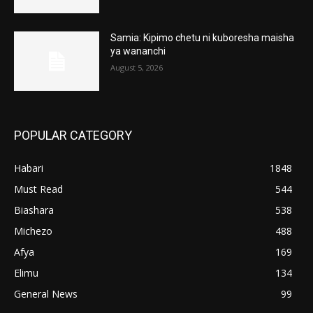
Samia: Kipimo chetu ni kuboresha maisha
ya wananchi
August 5, 2026
POPULAR CATEGORY
Habari
1848
Must Read
544
Biashara
538
Michezo
488
Afya
169
Elimu
134
General News
99