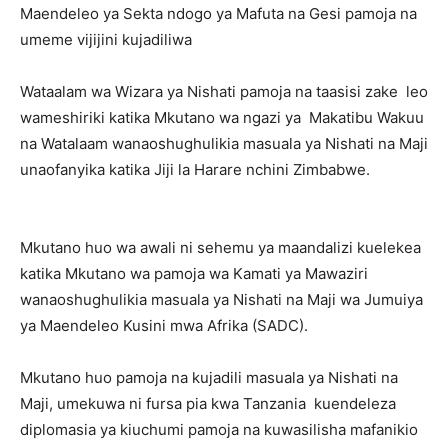
Maendeleo ya Sekta ndogo ya Mafuta na Gesi pamoja na
umeme vijijini kujadiliwa
Wataalam wa Wizara ya Nishati pamoja na taasisi zake leo
wameshiriki katika Mkutano wa ngazi ya Makatibu Wakuu
na Watalaam wanaoshughulikia masuala ya Nishati na Maji
unaofanyika katika Jiji la Harare nchini Zimbabwe.
Mkutano huo wa awali ni sehemu ya maandalizi kuelekea
katika Mkutano wa pamoja wa Kamati ya Mawaziri
wanaoshughulikia masuala ya Nishati na Maji wa Jumuiya
ya Maendeleo Kusini mwa Afrika (SADC).
Mkutano huo pamoja na kujadili masuala ya Nishati na
Maji, umekuwa ni fursa pia kwa Tanzania kuendeleza
diplomasia ya kiuchumi pamoja na kuwasilisha mafanikio