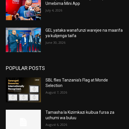
Umebima Mini App
July 4, 2026
GEL yataka wanafunzi warejee na maarifa
ya kulijenga taifa
June 30, 2026
POPULAR POSTS
SBL flies Tanzania’s Flag at Monde
Selection
August 7, 2026
Tamasha la Kizimkazi kuibua fursa za
uchumi wa buluu
August 6, 2026