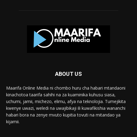
ABOUT US
Maarifa Online Media ni chombo huru cha habari mtandaoni
kinachotoa taarifa sahihi na za kuaminika kuhusu siasa,
uchumi, jamii, michezo, elimu, afya na teknolojia. Tumejikita
kwenye uwazi, weledi na uwajibikaji ili kuwafikishia wananchi
habari bora na zenye mvuto kupitia tovuti na mitandao ya
kijamii.