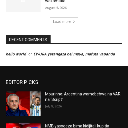
wakamilika
August 5, 2026
Load more
RECENT COMMENTS
hello world
EWURA yatangaza bei mpya, mafuta yapanda
on
EDITOR PICKS
Mourinho: Argentina wamebebwa na VAR
na ‘Script’
July 8, 2026
NMB yasogeza bima kidijitali kupitia