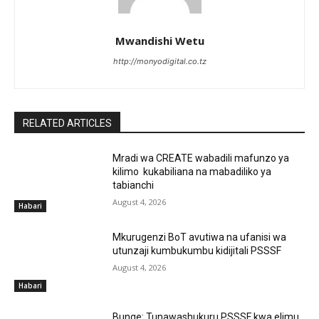
Mwandishi Wetu
http://monyodigital.co.tz
RELATED ARTICLES
Mradi wa CREATE wabadili mafunzo ya
kilimo kukabiliana na mabadiliko ya
tabianchi
August 4, 2026
Habari
Mkurugenzi BoT avutiwa na ufanisi wa
utunzaji kumbukumbu kidijitali PSSSF
August 4, 2026
Habari
Bunge: Tunawashukuru PSSSF kwa elimu