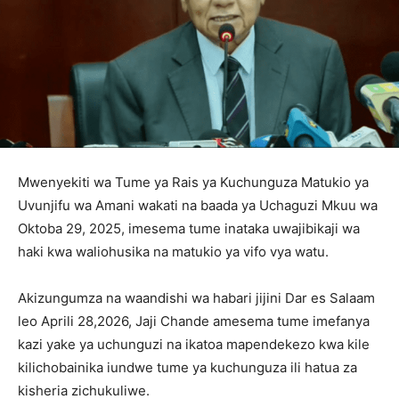
Mwenyekiti wa Tume ya Rais ya Kuchunguza Matukio ya
Uvunjifu wa Amani wakati na baada ya Uchaguzi Mkuu wa
Oktoba 29, 2025, imesema tume inataka uwajibikaji wa
haki kwa waliohusika na matukio ya vifo vya watu.
Akizungumza na waandishi wa habari jijini Dar es Salaam
leo Aprili 28,2026, Jaji Chande amesema tume imefanya
kazi yake ya uchunguzi na ikatoa mapendekezo kwa kile
kilichobainika iundwe tume ya kuchunguza ili hatua za
kisheria zichukuliwe.