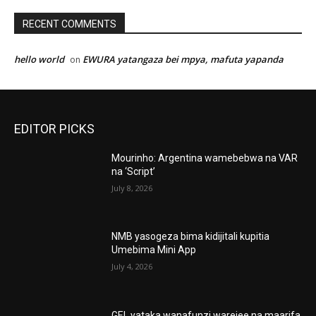
RECENT COMMENTS
hello world
EWURA yatangaza bei mpya, mafuta yapanda
on
EDITOR PICKS
Mourinho: Argentina wamebebwa na VAR
na ‘Script’
July 8, 2026
NMB yasogeza bima kidijitali kupitia
Umebima Mini App
July 4, 2026
GEL yataka wanafunzi warejee na maarifa