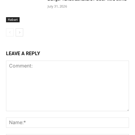
July 31, 2026
Habari
LEAVE A REPLY
Comment:
Na