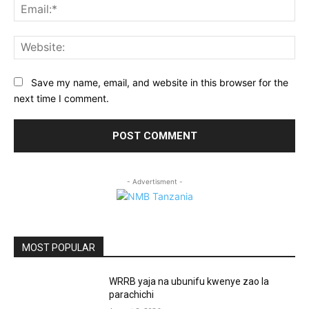
Ema
Web
Save my name, email, and website in this browser for the
next time I comment.
- Advertisment -
MOST POPULAR
WRRB yaja na ubunifu kwenye zao la
parachichi