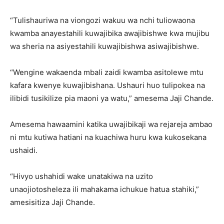
“Tulishauriwa na viongozi wakuu wa nchi tuliowaona
kwamba anayestahili kuwajibika awajibishwe kwa mujibu
wa sheria na asiyestahili kuwajibishwa asiwajibishwe.
“Wengine wakaenda mbali zaidi kwamba asitolewe mtu
kafara kwenye kuwajibishana. Ushauri huo tulipokea na
ilibidi tusikilize pia maoni ya watu,” amesema Jaji Chande.
Amesema hawaamini katika uwajibikaji wa rejareja ambao
ni mtu kutiwa hatiani na kuachiwa huru kwa kukosekana
ushaidi.
“Hivyo ushahidi wake unatakiwa na uzito
unaojiotosheleza ili mahakama ichukue hatua stahiki,”
amesisitiza Jaji Chande.