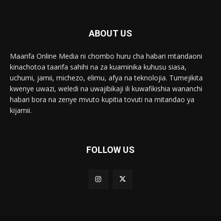
ABOUT US
Maarifa Online Media ni chombo huru cha habari mtandaoni
kinachotoa taarifa sahihi na za kuaminika kuhusu siasa,
uchumi, jamii, michezo, elimu, afya na teknolojia. Tumejikita
kwenye uwazi, weledi na uwajibikaji ili kuwafikishia wananchi
habari bora na zenye mvuto kupitia tovuti na mitandao ya
kijamii.
FOLLOW US