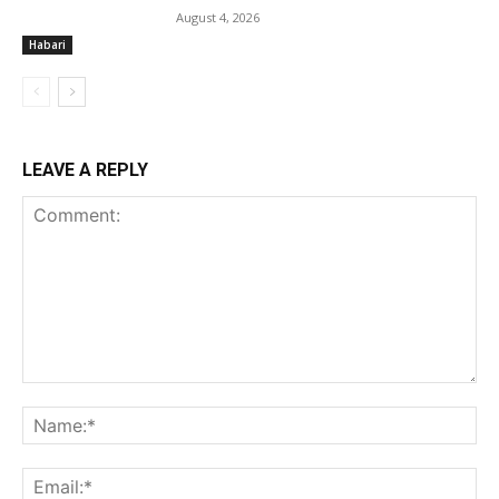
August 4, 2026
Habari
LEAVE A REPLY
Comment:
Na
Ema