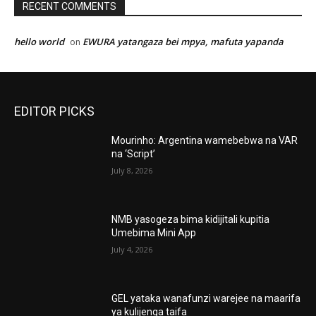
RECENT COMMENTS
hello world
EWURA yatangaza bei mpya, mafuta yapanda
on
EDITOR PICKS
Mourinho: Argentina wamebebwa na VAR
na ‘Script’
July 8, 2026
NMB yasogeza bima kidijitali kupitia
Umebima Mini App
July 4, 2026
GEL yataka wanafunzi warejee na maarifa
ya kulijenga taifa