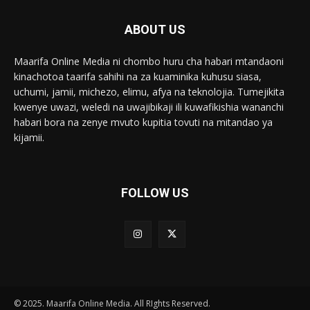
ABOUT US
Maarifa Online Media ni chombo huru cha habari mtandaoni
kinachotoa taarifa sahihi na za kuaminika kuhusu siasa,
uchumi, jamii, michezo, elimu, afya na teknolojia. Tumejikita
kwenye uwazi, weledi na uwajibikaji ili kuwafikishia wananchi
habari bora na zenye mvuto kupitia tovuti na mitandao ya
kijamii.
FOLLOW US
© 2025. Maarifa Online Media. All RIghts Reserved.