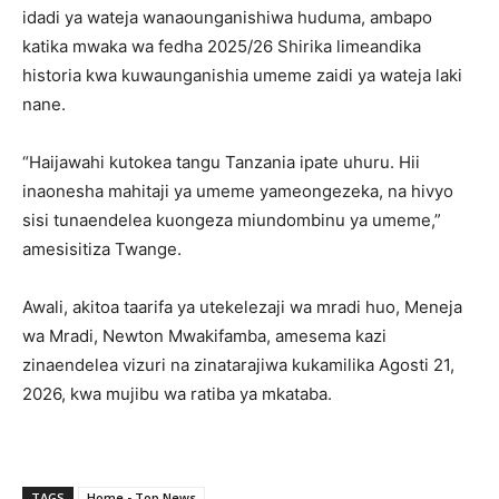
idadi ya wateja wanaounganishiwa huduma, ambapo
katika mwaka wa fedha 2025/26 Shirika limeandika
historia kwa kuwaunganishia umeme zaidi ya wateja laki
nane.
“Haijawahi kutokea tangu Tanzania ipate uhuru. Hii
inaonesha mahitaji ya umeme yameongezeka, na hivyo
sisi tunaendelea kuongeza miundombinu ya umeme,”
amesisitiza Twange.
Awali, akitoa taarifa ya utekelezaji wa mradi huo, Meneja
wa Mradi, Newton Mwakifamba, amesema kazi
zinaendelea vizuri na zinatarajiwa kukamilika Agosti 21,
2026, kwa mujibu wa ratiba ya mkataba.
TAGS
Home - Top News