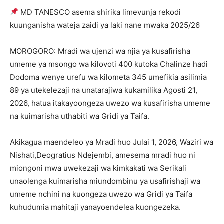
MD TANESCO asema shirika limevunja rekodi
kuunganisha wateja zaidi ya laki nane mwaka 2025/26
MOROGORO: Mradi wa ujenzi wa njia ya kusafirisha
umeme ya msongo wa kilovoti 400 kutoka Chalinze hadi
Dodoma wenye urefu wa kilometa 345 umefikia asilimia
89 ya utekelezaji na unatarajiwa kukamilika Agosti 21,
2026, hatua itakayoongeza uwezo wa kusafirisha umeme
na kuimarisha uthabiti wa Gridi ya Taifa.
Akikagua maendeleo ya Mradi huo Julai 1, 2026, Waziri wa
Nishati,Deogratius Ndejembi, amesema mradi huo ni
miongoni mwa uwekezaji wa kimkakati wa Serikali
unaolenga kuimarisha miundombinu ya usafirishaji wa
umeme nchini na kuongeza uwezo wa Gridi ya Taifa
kuhudumia mahitaji yanayoendelea kuongezeka.