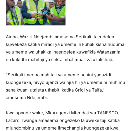
Aidha, Waziri Ndejembi amesema Serikali itaendelea
kuwekeza katika miradi ya umeme ili kuhakikisha huduma
ya umeme wa uhakika inaendelea kuwafikia Watanzania
na kukidhi mahitaji ya sekta mbalimbali za uzalishaji.
“Serikali imeona mahitaji ya umeme nchini yanazidi
kuongezeka, hivyo ujenzi wa njia hii ya umeme ni muhimu
sana kwani utaleta uthabiti katika Gridi ya Taifa,”
amesema Ndejembi.
Kwa upande wake, Mkurugenzi Mtendaji wa TANESCO,
Lazaro Twange amesema ongezeko la uwekezaji katika
miundombinu ya umeme limechangia kuongezeka kwa