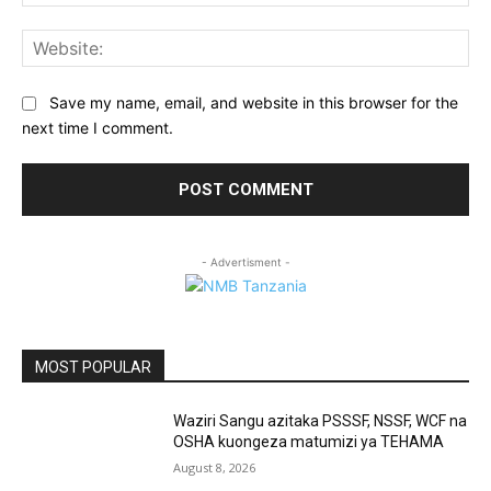
Web
Save my name, email, and website in this browser for the
next time I comment.
- Advertisment -
MOST POPULAR
Waziri Sangu azitaka PSSSF, NSSF, WCF na
OSHA kuongeza matumizi ya TEHAMA
August 8, 2026