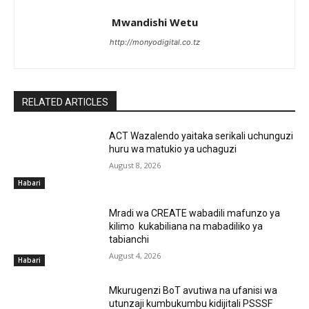
Mwandishi Wetu
http://monyodigital.co.tz
RELATED ARTICLES
ACT Wazalendo yaitaka serikali uchunguzi
huru wa matukio ya uchaguzi
August 8, 2026
Habari
Mradi wa CREATE wabadili mafunzo ya
kilimo kukabiliana na mabadiliko ya
tabianchi
August 4, 2026
Habari
Mkurugenzi BoT avutiwa na ufanisi wa
utunzaji kumbukumbu kidijitali PSSSF