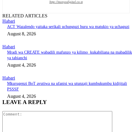
http://monyodigital.co.tz
RELATED ARTICLES
Habari
ACT Wazalendo yaitaka serikali uchunguzi huru wa matukio ya uchaguzi
August 8, 2026
Habari
Mradi wa CREATE wabadili mafunzo ya kilimo kukabiliana na mabadili
ya tabianchi
August 4, 2026
Habari
Mkurugenzi BoT avutiwa na ufanisi wa utunzaji kumbukumbu kidijitali
PSSSF
August 4, 2026
LEAVE A REPLY
Comment: