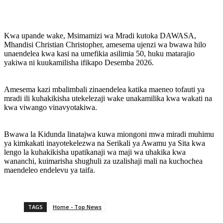
Kwa upande wake, Msimamizi wa Mradi kutoka DAWASA,
Mhandisi Christian Christopher, amesema ujenzi wa bwawa hilo
unaendelea kwa kasi na umefikia asilimia 50, huku matarajio
yakiwa ni kuukamilisha ifikapo Desemba 2026.
‎Amesema kazi mbalimbali zinaendelea katika maeneo tofauti ya
mradi ili kuhakikisha utekelezaji wake unakamilika kwa wakati na
kwa viwango vinavyotakiwa.
‎Bwawa la Kidunda linatajwa kuwa miongoni mwa miradi muhimu
ya kimkakati inayotekelezwa na Serikali ya Awamu ya Sita kwa
lengo la kuhakikisha upatikanaji wa maji wa uhakika kwa
wananchi, kuimarisha shughuli za uzalishaji mali na kuchochea
maendeleo endelevu ya taifa.
TAGS
Home - Top News