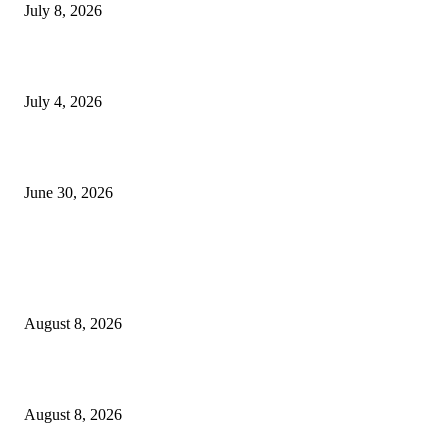
July 8, 2026
NMB yasogeza bima kidijitali kupitia Umebima Mini App
July 4, 2026
GEL yataka wanafunzi warejee na maarifa ya kulijenga taifa
June 30, 2026
POPULAR POSTS
Waziri Sangu azitaka PSSSF, NSSF, WCF na OSHA kuongeza matumizi y
TEHAMA
August 8, 2026
ACT Wazalendo yaitaka serikali uchunguzi huru wa matukio ya uchaguzi
August 8, 2026