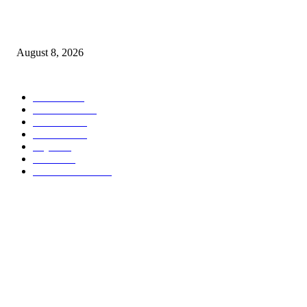
Airtel Money, Buni and DTBI Organise IoT Training to Equip Young Peo
with Innovation Skills
August 8, 2026
POPULAR CATEGORY
Habari
1849
Must Read
545
Biashara
541
Michezo
488
Afya
169
Elimu
134
General News
106