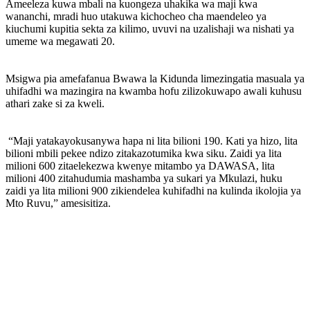
‎Ameeleza kuwa mbali na kuongeza uhakika wa maji kwa
wananchi, mradi huo utakuwa kichocheo cha maendeleo ya
kiuchumi kupitia sekta za kilimo, uvuvi na uzalishaji wa nishati ya
umeme wa megawati 20.
‎Msigwa pia amefafanua Bwawa la Kidunda limezingatia masuala ya
uhifadhi wa mazingira na kwamba hofu zilizokuwapo awali kuhusu
athari zake si za kweli.
‎ “Maji yatakayokusanywa hapa ni lita bilioni 190. Kati ya hizo, lita
bilioni mbili pekee ndizo zitakazotumika kwa siku. Zaidi ya lita
milioni 600 zitaelekezwa kwenye mitambo ya DAWASA, lita
milioni 400 zitahudumia mashamba ya sukari ya Mkulazi, huku
zaidi ya lita milioni 900 zikiendelea kuhifadhi na kulinda ikolojia ya
Mto Ruvu,” amesisitiza.