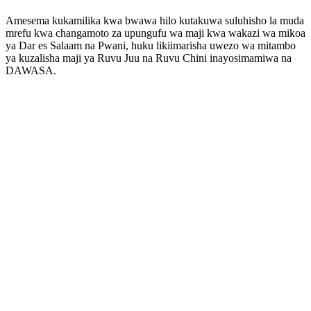
‎Amesema kukamilika kwa bwawa hilo kutakuwa suluhisho la muda
mrefu kwa changamoto za upungufu wa maji kwa wakazi wa mikoa
ya Dar es Salaam na Pwani, huku likiimarisha uwezo wa mitambo
ya kuzalisha maji ya Ruvu Juu na Ruvu Chini inayosimamiwa na
DAWASA.