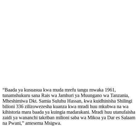
“Baada ya kusuasua kwa muda mrefu tangu mwaka 1961,
tunamshukuru sana Rais wa Jamhuri ya Muungano wa Tanzania,
Mheshimiwa Dkt. Samia Suluhu Hassan, kwa kuidhinisha Shilingi
bilioni 336 zilizowezesha kuanza kwa mradi huu mkubwa na wa
kihistoria mara baada ya kuingia madarakani. Mradi huu utanufaisha
zaidi ya wananchi takriban milioni saba wa Mikoa ya Dar es Salaam
na Pwani,” amesema Msigwa.