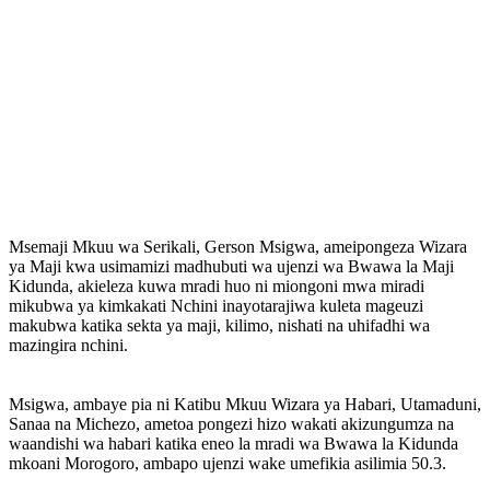
Msemaji Mkuu wa Serikali, Gerson Msigwa, ameipongeza Wizara
ya Maji kwa usimamizi madhubuti wa ujenzi wa Bwawa la Maji
Kidunda, akieleza kuwa mradi huo ni miongoni mwa miradi
mikubwa ya kimkakati Nchini inayotarajiwa kuleta mageuzi
makubwa katika sekta ya maji, kilimo, nishati na uhifadhi wa
mazingira nchini.
‎Msigwa, ambaye pia ni Katibu Mkuu Wizara ya Habari, Utamaduni,
Sanaa na Michezo, ametoa pongezi hizo wakati akizungumza na
waandishi wa habari katika eneo la mradi wa Bwawa la Kidunda
mkoani Morogoro, ambapo ujenzi wake umefikia asilimia 50.3.