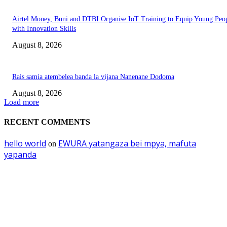
Airtel Money, Buni and DTBI Organise IoT Training to Equip Young Peo
with Innovation Skills
August 8, 2026
Rais samia atembelea banda la vijana Nanenane Dodoma
August 8, 2026
Load more
RECENT COMMENTS
hello world
EWURA yatangaza bei mpya, mafuta
on
yapanda
EDITOR PICKS
Mourinho: Argentina wamebebwa na VAR na ‘Script’