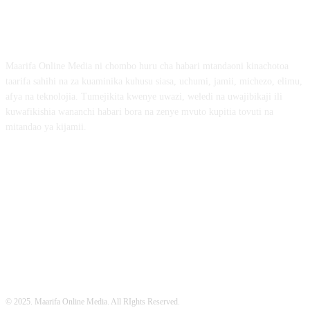
ABOUT US
Maarifa Online Media ni chombo huru cha habari mtandaoni kinachotoa
taarifa sahihi na za kuaminika kuhusu siasa, uchumi, jamii, michezo, elimu,
afya na teknolojia. Tumejikita kwenye uwazi, weledi na uwajibikaji ili
kuwafikishia wananchi habari bora na zenye mvuto kupitia tovuti na
mitandao ya kijamii.
FOLLOW US
© 2025. Maarifa Online Media. All RIghts Reserved.