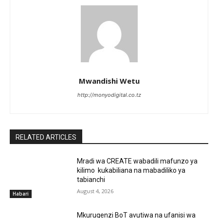
Mwandishi Wetu
http://monyodigital.co.tz
RELATED ARTICLES
Mradi wa CREATE wabadili mafunzo ya
kilimo kukabiliana na mabadiliko ya
tabianchi
August 4, 2026
Habari
Mkurugenzi BoT avutiwa na ufanisi wa