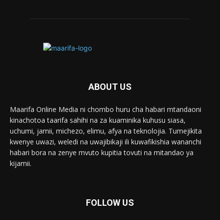
ABOUT US
Maarifa Online Media ni chombo huru cha habari mtandaoni
kinachotoa taarifa sahihi na za kuaminika kuhusu siasa,
uchumi, jamii, michezo, elimu, afya na teknolojia. Tumejikita
kwenye uwazi, weledi na uwajibikaji ili kuwafikishia wananchi
habari bora na zenye mvuto kupitia tovuti na mitandao ya
kijamii.
FOLLOW US