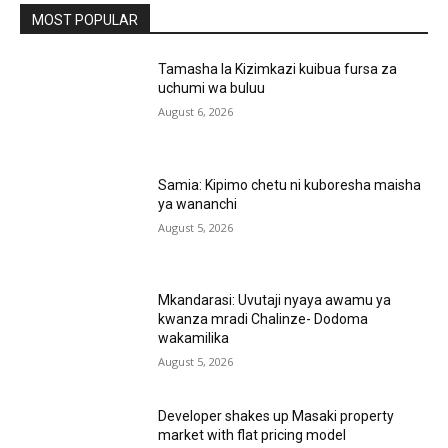
MOST POPULAR
Tamasha la Kizimkazi kuibua fursa za
uchumi wa buluu
August 6, 2026
Samia: Kipimo chetu ni kuboresha maisha
ya wananchi
August 5, 2026
Mkandarasi: Uvutaji nyaya awamu ya
kwanza mradi Chalinze- Dodoma
wakamilika
August 5, 2026
Developer shakes up Masaki property
market with flat pricing model