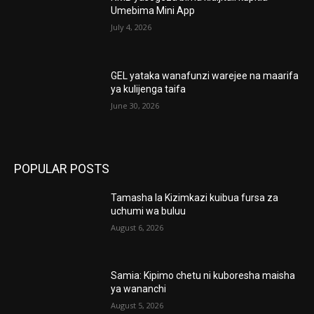
Umebima Mini App
July 4, 2026
GEL yataka wanafunzi warejee na maarifa
ya kulijenga taifa
June 30, 2026
POPULAR POSTS
Tamasha la Kizimkazi kuibua fursa za
uchumi wa buluu
August 6, 2026
Samia: Kipimo chetu ni kuboresha maisha
ya wananchi
August 5, 2026