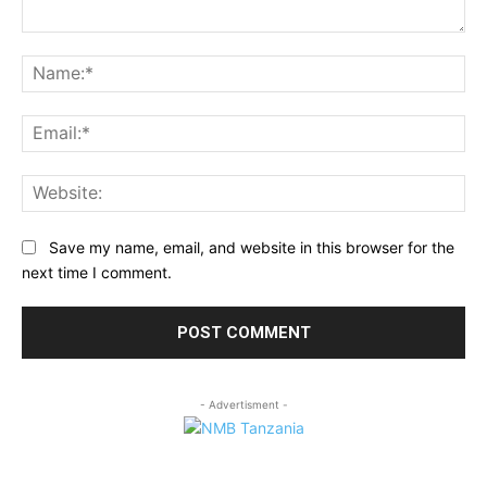
Comment:
Na
Ema
Web
Save my name, email, and website in this browser for the
next time I comment.
- Advertisment -