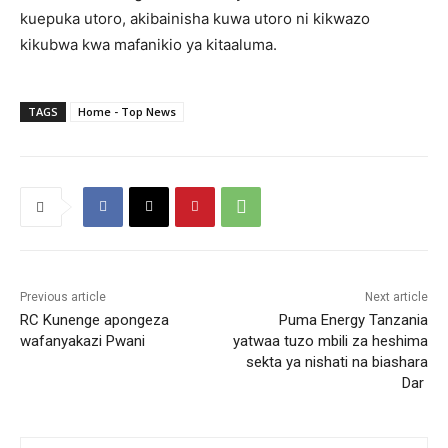
kuepuka utoro, akibainisha kuwa utoro ni kikwazo
kikubwa kwa mafanikio ya kitaaluma.
TAGS
Home - Top News
Previous article
Next article
RC Kunenge apongeza
Puma Energy Tanzania
wafanyakazi Pwani
yatwaa tuzo mbili za heshima
sekta ya nishati na biashara
Dar