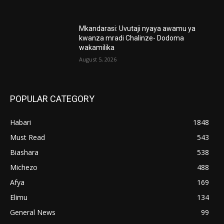
Mkandarasi: Uvutaji nyaya awamu ya
kwanza mradi Chalinze- Dodoma
wakamilika
August 5, 2026
POPULAR CATEGORY
Habari
1848
Must Read
543
Biashara
538
Michezo
488
Afya
169
Elimu
134
General News
99