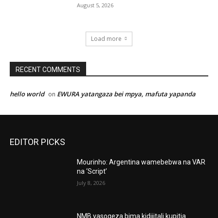
August 5, 2026
Load more
RECENT COMMENTS
hello world
EWURA yatangaza bei mpya, mafuta yapanda
on
EDITOR PICKS
Mourinho: Argentina wamebebwa na VAR
na ‘Script’
July 8, 2026
NMB yasogeza bima kidijitali kupitia