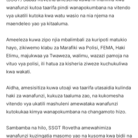
wanafunzi kutoa taarifa pindi wanapokumbana na vitendo
vya ukatili kutoka kwa watu wasio na nia njema na
maendeleo yao ya kitaaluma.
Ameeleza kuwa zipo njia mbalimbali za kuripoti matukio
hayo, zikiwemo klabu za Marafiki wa Polisi, FEMA, Haki
Elimu, majukwaa ya Twaweza, walimu, wazazi pamoja na
vituo vya polisi, ili hatua za kisheria ziweze kuchukuliwa
kwa wakati.
Aidha, amesisitiza kuwa utoaji wa taarifa utasaidia kulinda
haki za wanafunzi, kukuza taaluma zao, na kukomesha
vitendo vya ukatili mashuleni amewataka wanafunzi
kutokukaa kimya wanapokumbana na changamoto hizo.
Sambamba na hilo, SSGT Rovetha amewahimiza
wanafunzi kuzingatia masomo yao na kusoma kwa bidii na