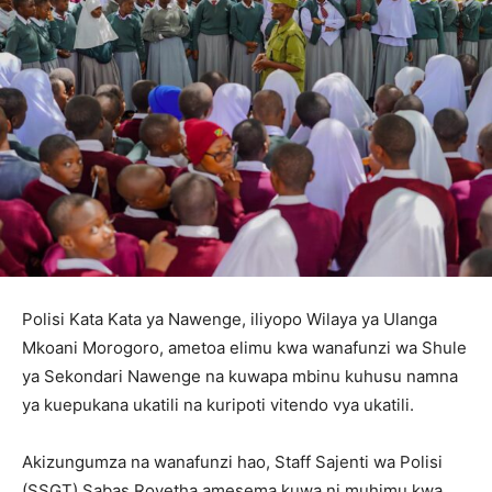
Polisi Kata Kata ya Nawenge, iliyopo Wilaya ya Ulanga
Mkoani Morogoro, ametoa elimu kwa wanafunzi wa Shule
ya Sekondari Nawenge na kuwapa mbinu kuhusu namna
ya kuepukana ukatili na kuripoti vitendo vya ukatili.
Akizungumza na wanafunzi hao, Staff Sajenti wa Polisi
(SSGT) Sabas Rovetha amesema kuwa ni muhimu kwa