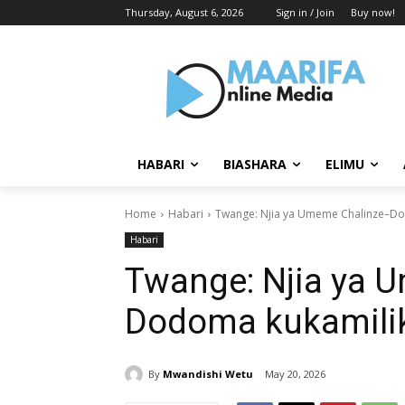
Thursday, August 6, 2026
Sign in / Join
Buy now!
HABARI
BIASHARA
ELIMU
Home
Habari
Twange: Njia ya Umeme Chalinze–Do
Habari
Twange: Njia ya 
Dodoma kukamilik
By
Mwandishi Wetu
May 20, 2026