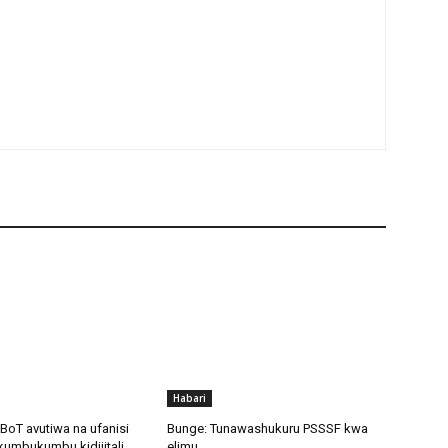
Habari
BoT avutiwa na ufanisi
Bunge: Tunawashukuru PSSSF kwa
kumbukumbu kidijitali
elimu