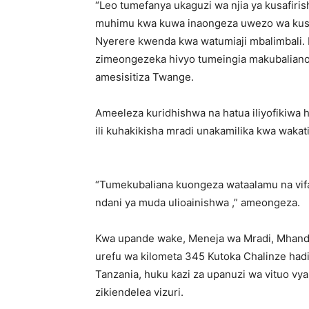
“Leo tumefanya ukaguzi wa njia ya kusafiri
muhimu kwa kuwa inaongeza uwezo wa kusa
Nyerere kwenda kwa watumiaji mbalimbali. 
zimeongezeka hivyo tumeingia makubaliano s
amesisitiza Twange.
Ameeleza kuridhishwa na hatua iliyofikiwa 
ili kuhakikisha mradi unakamilika kwa wakati
“Tumekubaliana kuongeza wataalamu na vifaa
ndani ya muda ulioainishwa ,” ameongeza.
Kwa upande wake, Meneja wa Mradi, Mhand
urefu wa kilometa 345 Kutoka Chalinze hadi
Tanzania, huku kazi za upanuzi wa vituo 
zikiendelea vizuri.