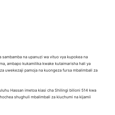
a sambamba na upanuzi wa vituo vya kupokea na
a, ambapo kukamilika kwake kutaimarisha hali ya
 za uwekezaji pamoja na kuongeza fursa mbalimbali za
luhu Hassan imetoa kiasi cha Shilingi bilioni 514 kwa
chochea shughuli mbalimbali za kiuchumi na kijamii