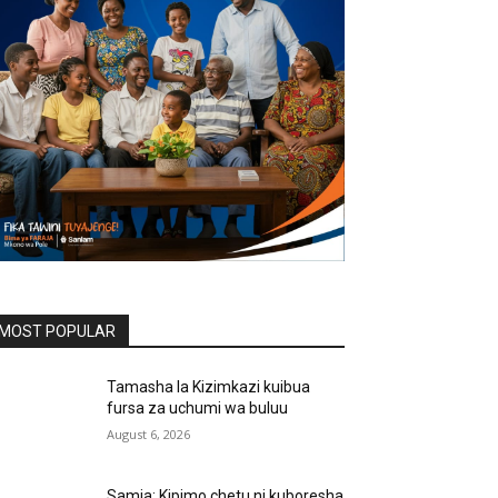
MOST POPULAR
Tamasha la Kizimkazi kuibua
fursa za uchumi wa buluu
August 6, 2026
Samia: Kipimo chetu ni kuboresha