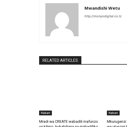
Mwandishi Wetu
http://monyodigital.co.tz
RELATED ARTICLES
Habari
Habari
Mradi wa CREATE wabadili mafunzo
Mkurugenzi 
ya kilimo kukabiliana na mabadiliko
wa utunzaji 