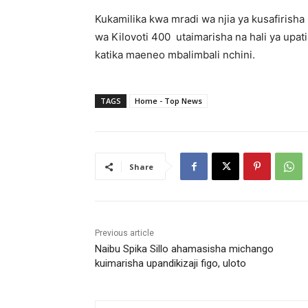
Kukamilika kwa mradi wa njia ya kusafiri
wa Kilovoti 400 utaimarisha na hali ya up
katika maeneo mbalimbali nchini.
TAGS
Home - Top News
Share
Previous article
Naibu Spika Sillo ahamasisha michango
kuimarisha upandikizaji figo, uloto