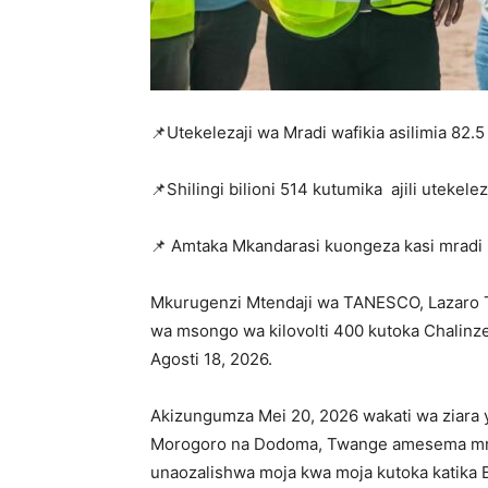
📌Utekelezaji wa Mradi wafikia asilimia 82.
📌Shilingi bilioni 514 kutumika ajili utekel
📌 Amtaka Mkandarasi kuongeza kasi mradi 
Mkurugenzi Mtendaji wa TANESCO, Lazaro 
wa msongo wa kilovolti 400 kutoka Chalinze
Agosti 18, 2026.
Akizungumza Mei 20, 2026 wakati wa ziara 
Morogoro na Dodoma, Twange amesema mra
unaozalishwa moja kwa moja kutoka katika