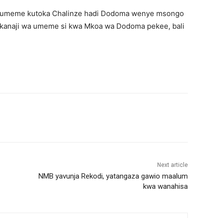
sha umeme kutoka Chalinze hadi Dodoma wenye msongo
atikanaji wa umeme si kwa Mkoa wa Dodoma pekee, bali
Next article
NMB yavunja Rekodi, yatangaza gawio maalum
kwa wanahisa