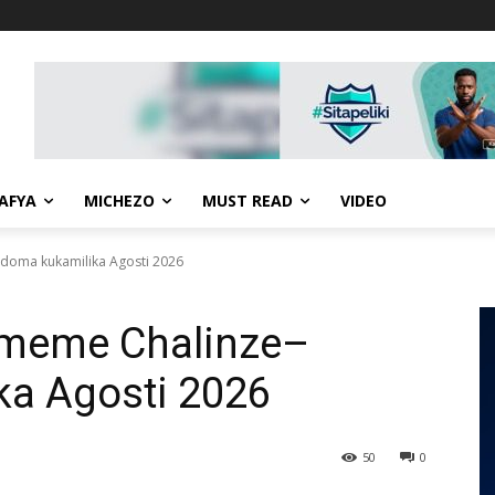
AFYA
MICHEZO
MUST READ
VIDEO
doma kukamilika Agosti 2026
Umeme Chalinze–
a Agosti 2026
50
0