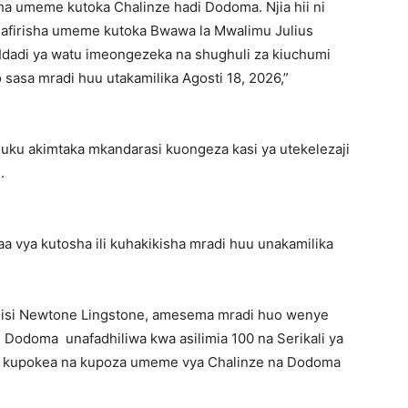
sha umeme kutoka Chalinze hadi Dodoma. Njia hii ni
firisha umeme kutoka Bwawa la Mwalimu Julius
Idadi ya watu imeongezeka na shughuli za kiuchumi
asa mradi huu utakamilika Agosti 18, 2026,”
huku akimtaka mkandarasi kuongeza kasi ya utekelezaji
.
 vya kutosha ili kuhakikisha mradi huu unakamilika
isi Newtone Lingstone, amesema mradi huo wenye
 Dodoma unafadhiliwa kwa asilimia 100 na Serikali ya
vya kupokea na kupoza umeme vya Chalinze na Dodoma