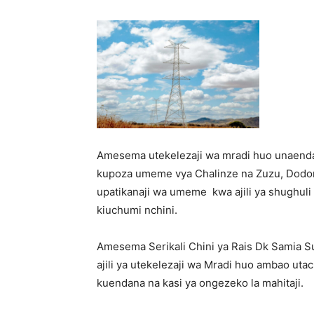
Amesema utekelezaji wa mradi huo unaend
kupoza umeme vya Chalinze na Zuzu, Dodom
upatikanaji wa umeme kwa ajili ya shughuli
kiuchumi nchini.
Amesema Serikali Chini ya Rais Dk Samia Su
ajili ya utekelezaji wa Mradi huo ambao uta
kuendana na kasi ya ongezeko la mahitaji.