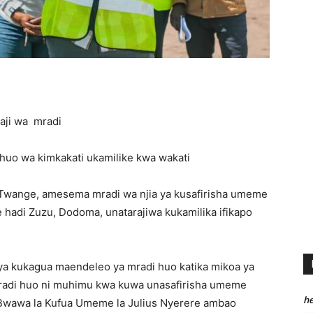
5
ezaji wa mradi
huo wa kimkakati ukamilike kwa wakati
Twange, amesema mradi wa njia ya kusafirisha umeme
 hadi Zuzu, Dodoma, unatarajiwa kukamilika ifikapo
ya kukagua maendeleo ya mradi huo katika mikoa ya
di huo ni muhimu kwa kuwa unasafirisha umeme
he
 Bwawa la Kufua Umeme la Julius Nyerere ambao