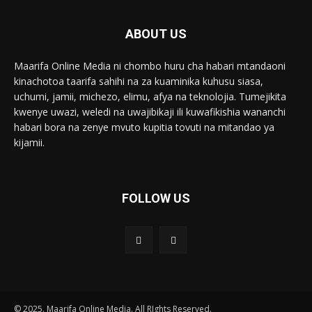
ABOUT US
Maarifa Online Media ni chombo huru cha habari mtandaoni
kinachotoa taarifa sahihi na za kuaminika kuhusu siasa,
uchumi, jamii, michezo, elimu, afya na teknolojia. Tumejikita
kwenye uwazi, weledi na uwajibikaji ili kuwafikishia wananchi
habari bora na zenye mvuto kupitia tovuti na mitandao ya
kijamii.
FOLLOW US
© 2025. Maarifa Online Media. All RIghts Reserved.