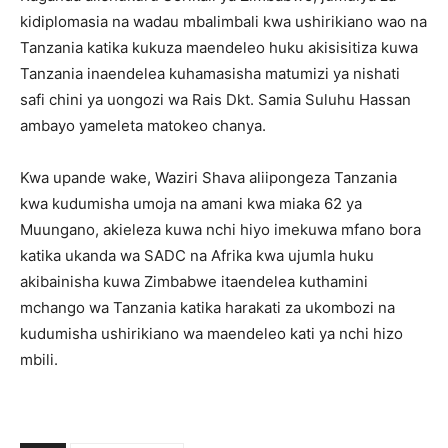
kidiplomasia na wadau mbalimbali kwa ushirikiano wao na
Tanzania katika kukuza maendeleo huku akisisitiza kuwa
Tanzania inaendelea kuhamasisha matumizi ya nishati
safi chini ya uongozi wa Rais Dkt. Samia Suluhu Hassan
ambayo yameleta matokeo chanya.
Kwa upande wake, Waziri Shava aliipongeza Tanzania
kwa kudumisha umoja na amani kwa miaka 62 ya
Muungano, akieleza kuwa nchi hiyo imekuwa mfano bora
katika ukanda wa SADC na Afrika kwa ujumla huku
akibainisha kuwa Zimbabwe itaendelea kuthamini
mchango wa Tanzania katika harakati za ukombozi na
kudumisha ushirikiano wa maendeleo kati ya nchi hizo
mbili.