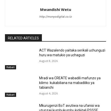
Mwandishi Wetu
http://monyodigital.co.tz
RELATED ARTICLES
ACT Wazalendo yaitaka serikali uchunguzi
huru wa matukio ya uchaguzi
August 8, 2026
Habari
Mradi wa CREATE wabadili mafunzo ya
kilimo kukabiliana na mabadiliko ya
tabianchi
August 4, 2026
Habari
Mkurugenzi BoT avutiwa na ufanisi wa
utunzaji kumbukumbu kidijitali PSSSF