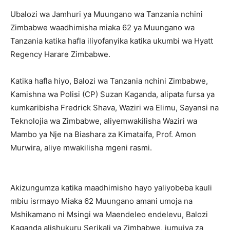
Ubalozi wa Jamhuri ya Muungano wa Tanzania nchini
Zimbabwe waadhimisha miaka 62 ya Muungano wa
Tanzania katika hafla iliyofanyika katika ukumbi wa Hyatt
Regency Harare Zimbabwe.
Katika hafla hiyo, Balozi wa Tanzania nchini Zimbabwe,
Kamishna wa Polisi (CP) Suzan Kaganda, alipata fursa ya
kumkaribisha Fredrick Shava, Waziri wa Elimu, Sayansi na
Teknolojia wa Zimbabwe, aliyemwakilisha Waziri wa
Mambo ya Nje na Biashara za Kimataifa, Prof. Amon
Murwira, aliye mwakilisha mgeni rasmi.
Akizungumza katika maadhimisho hayo yaliyobeba kauli
mbiu isrmayo Miaka 62 Muungano amani umoja na
Mshikamano ni Msingi wa Maendeleo endelevu, Balozi
Kaganda alishukuru Serikali ya Zimbabwe, jumuiya za