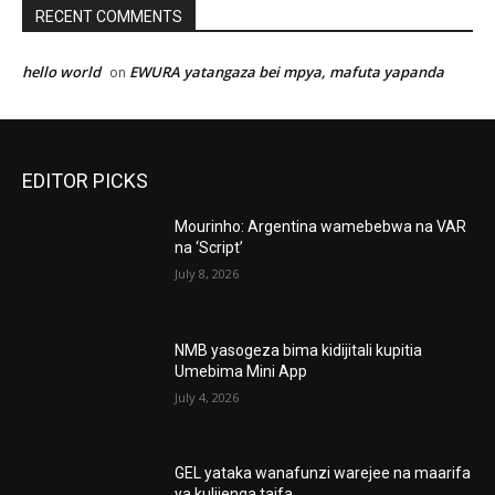
RECENT COMMENTS
hello world
EWURA yatangaza bei mpya, mafuta yapanda
on
EDITOR PICKS
Mourinho: Argentina wamebebwa na VAR
na ‘Script’
July 8, 2026
NMB yasogeza bima kidijitali kupitia
Umebima Mini App
July 4, 2026
GEL yataka wanafunzi warejee na maarifa
ya kulijenga taifa