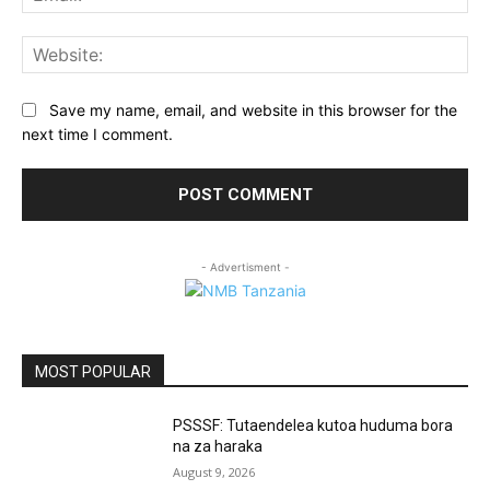
Web
Save my name, email, and website in this browser for the
next time I comment.
- Advertisment -
MOST POPULAR
PSSSF: Tutaendelea kutoa huduma bora
na za haraka
August 9, 2026