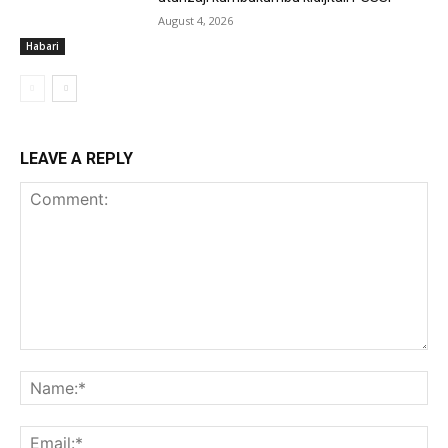
August 4, 2026
Habari
LEAVE A REPLY
Comment:
Na
Ema