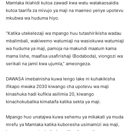
Mamlaka ikiahidi kutoa zawadi kwa watu watakaosaidia
kutoa taarifa za mivujo ya maji na maeneo yenye upotevu
mkubwa wa huduma hiyo.
“Katika utekelezaji wa mpango huu tutashirikisha wadau
mbalimbali, wakiwemo watumiaji na wasiokuwa watumiaji
wa huduma ya maji, pamoja na makundi maalum kama
mama lishe, maafisa usafirishaji (Bodaboda), viongozi wa
serikali na jamii kwa ujumla,” ameongeza.
DAWASA imebainisha kuwa lengo lake ni kuhakikisha
ifikapo mwaka 2030 kiwango cha upotevu wa maji
kinashuka hadi kufikia asilimia 20, kiwango
kinachokubalika kimataifa katika sekta ya maji.
Mpango huo unatajwa kuwa sehemu ya mikakati ya muda
mrefu ya Mamlaka katika kuboresha usimamizi wa maji,