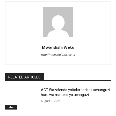
Mwandishi Wetu
http://monyodigital.co.tz
RELATED ARTICLES
ACT Wazalendo yaitaka serikali uchunguzi
huru wa matukio ya uchaguzi
August 8, 2026
Habari