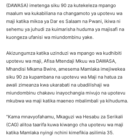
(DAWASA) imetenga siku 90 za kutekeleza mpango
maalum wa kukabiliana na changamoto ya upotevu wa
maji katika mikoa ya Dar es Salaam na Pwani, ikiwa ni
sehemu ya juhudi za kuimarisha huduma ya majisafi na
kuongeza ufanisi wa miundombinu yake.
Akizungumza katika uzinduzi wa mpango wa kudhibiti
upotevu wa maji, Afisa Mtendaji Mkuu wa DAWASA,
Mhandisi Mkama Bwire, amesema Mamlaka imejiwekea
siku 90 za kupambana na upotevu wa Maji na hatua za
awali zimeanza kwa ukarabati na ubadilishaji wa
miundombinu chakavu inayochangia mivujo na upotevu
mkubwa wa maji katika maeneo mbalimbali ya kihuduma.
“Kama mnavyofahamu, Mkaguzi wa Hesabu za Serikali
(CAG) alitoa taarifa kuwa kiwango cha upotevu wa maji
katika Mamlaka nyingi nchini kimefikia asilimia 35.