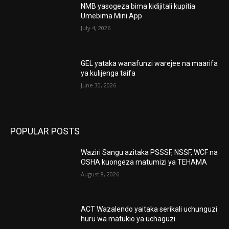
NMB yasogeza bima kidijitali kupitia
Umebima Mini App
July 4, 2026
GEL yataka wanafunzi warejee na maarifa
ya kulijenga taifa
June 30, 2026
POPULAR POSTS
Waziri Sangu azitaka PSSSF, NSSF, WCF na
OSHA kuongeza matumizi ya TEHAMA
August 8, 2026
ACT Wazalendo yaitaka serikali uchunguzi
huru wa matukio ya uchaguzi