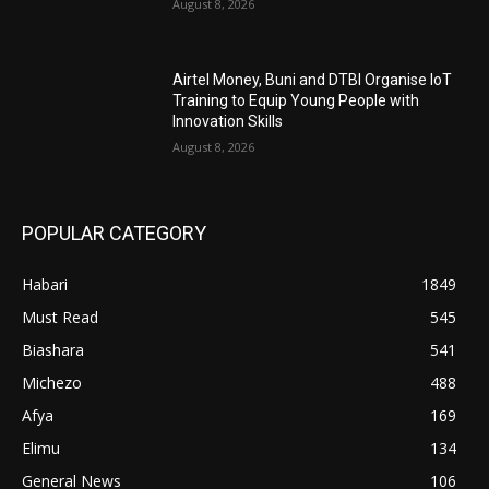
August 8, 2026
Airtel Money, Buni and DTBI Organise IoT
Training to Equip Young People with
Innovation Skills
August 8, 2026
POPULAR CATEGORY
Habari
1849
Must Read
545
Biashara
541
Michezo
488
Afya
169
Elimu
134
General News
106