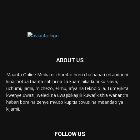
ABOUT US
Maarifa Online Media ni chombo huru cha habari mtandaoni
kinachotoa taarifa sahihi na za kuaminika kuhusu siasa,
uchumi, jamii, michezo, elimu, afya na teknolojia. Tumejikita
kwenye uwazi, weledi na uwajibikaji ili kuwafikishia wananchi
habari bora na zenye mvuto kupitia tovuti na mitandao ya
kijamii.
FOLLOW US