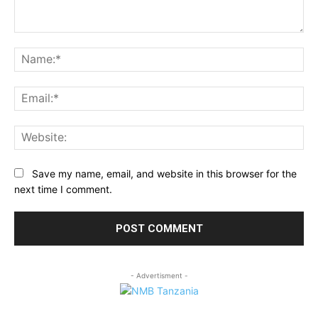
Comment:
Na
Ema
Web
Save my name, email, and website in this browser for the
next time I comment.
- Advertisment -