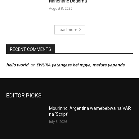
Nanenane Dodoma
August 8, 2026
Load more
RECENT COMMENTS
hello world
EWURA yatangaza bei mpya, mafuta yapanda
on
EDITOR PICKS
Mourinho: Argentina wamebebwa na VAR
na ‘Script’
July 8, 2026