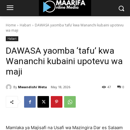
Home
Habari
DAWASA yaomba ‘tafu’ kwa Wananchi kubaini upotevu
wa maji
Habari
DAWASA yaomba ‘tafu’ kwa
Wananchi kubaini upotevu wa
maji
By
Mwandishi Wetu
May 18, 2026
47
0
Mamlaka ya Majisafi na Usafi wa Mazingira Dar es Salaam