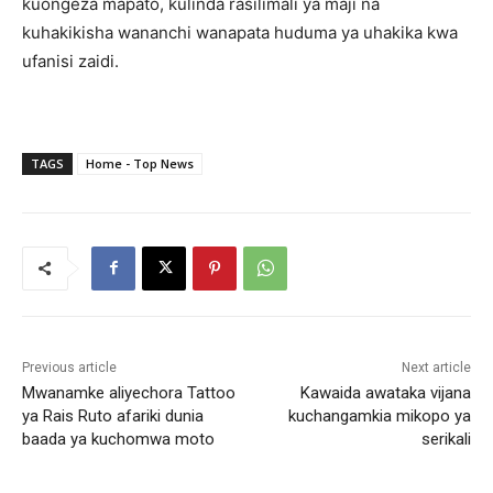
kuongeza mapato, kulinda rasilimali ya maji na
kuhakikisha wananchi wanapata huduma ya uhakika kwa
ufanisi zaidi.
TAGS
Home - Top News
Previous article
Next article
Mwanamke aliyechora Tattoo
Kawaida awataka vijana
ya Rais Ruto afariki dunia
kuchangamkia mikopo ya
baada ya kuchomwa moto
serikali