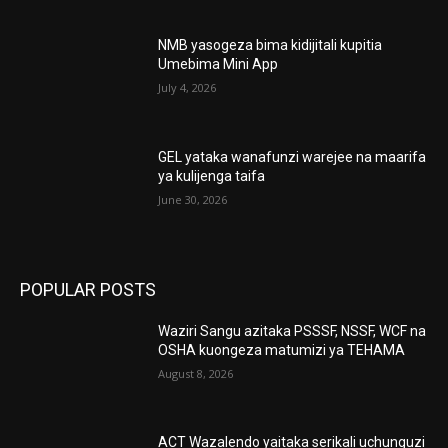
NMB yasogeza bima kidijitali kupitia
Umebima Mini App
July 4, 2026
GEL yataka wanafunzi warejee na maarifa
ya kulijenga taifa
June 30, 2026
POPULAR POSTS
Waziri Sangu azitaka PSSSF, NSSF, WCF na
OSHA kuongeza matumizi ya TEHAMA
August 8, 2026
ACT Wazalendo yaitaka serikali uchunguzi