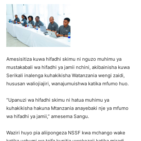
Amesisitiza kuwa hifadhi skimu ni nguzo muhimu ya
mustakabali wa hifadhi ya jamii nchini, akibainisha kuwa
Serikali inalenga kuhakikisha Watanzania wengi zaidi,
hususan waliojiajiri, wanajumuishwa katika mfumo huo.
“Upanuzi wa hifadhi skimu ni hatua muhimu ya
kuhakikisha hakuna Mtanzania anayebaki nje ya mfumo
wa hifadhi ya jamii,” amesema Sangu.
Waziri huyo pia aliipongeza NSSF kwa mchango wake
katika uchumi wa taifa kupitia uwekezaji katika miradi