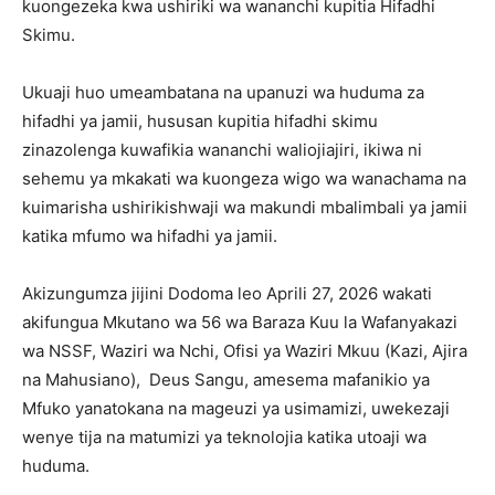
kuongezeka kwa ushiriki wa wananchi kupitia Hifadhi
Skimu.
Ukuaji huo umeambatana na upanuzi wa huduma za
hifadhi ya jamii, hususan kupitia hifadhi skimu
zinazolenga kuwafikia wananchi waliojiajiri, ikiwa ni
sehemu ya mkakati wa kuongeza wigo wa wanachama na
kuimarisha ushirikishwaji wa makundi mbalimbali ya jamii
katika mfumo wa hifadhi ya jamii.
Akizungumza jijini Dodoma leo Aprili 27, 2026 wakati
akifungua Mkutano wa 56 wa Baraza Kuu la Wafanyakazi
wa NSSF, Waziri wa Nchi, Ofisi ya Waziri Mkuu (Kazi, Ajira
na Mahusiano), Deus Sangu, amesema mafanikio ya
Mfuko yanatokana na mageuzi ya usimamizi, uwekezaji
wenye tija na matumizi ya teknolojia katika utoaji wa
huduma.