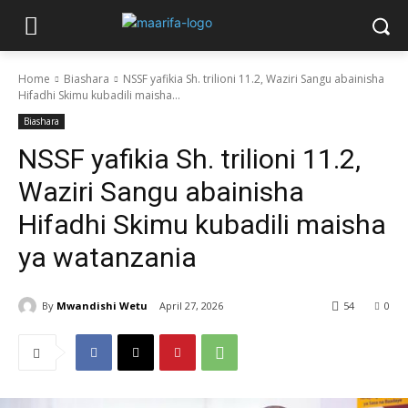
Home
Biashara
NSSF yafikia Sh. trilioni 11.2, Waziri Sangu abainisha
Hifadhi Skimu kubadili maisha...
Biashara
NSSF yafikia Sh. trilioni 11.2,
Waziri Sangu abainisha
Hifadhi Skimu kubadili maisha
ya watanzania
By
Mwandishi Wetu
April 27, 2026
54
0