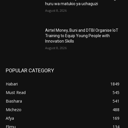
huru wa matukio ya uchaguzi
August 8, 2026
Airtel Money, Buni and DTBI Organise IoT
Training to Equip Young People with
Innovation Skills
August 8, 2026
POPULAR CATEGORY
Habari
1849
Must Read
545
Biashara
541
Michezo
488
Afya
169
Elimu
134