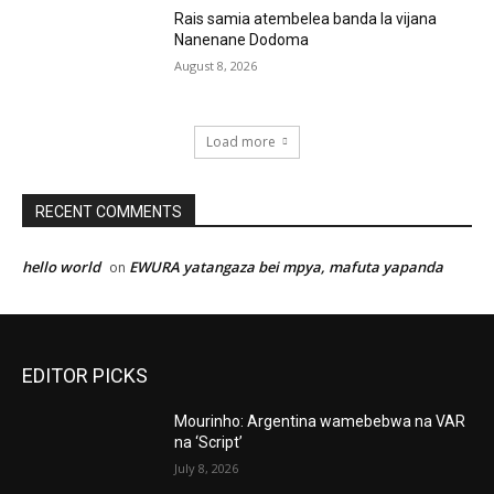
Rais samia atembelea banda la vijana
Nanenane Dodoma
August 8, 2026
Load more
RECENT COMMENTS
hello world
EWURA yatangaza bei mpya, mafuta yapanda
on
EDITOR PICKS
Mourinho: Argentina wamebebwa na VAR
na ‘Script’
July 8, 2026