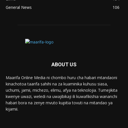
General News
106
ABOUT US
Maarifa Online Media ni chombo huru cha habari mtandaoni
kinachotoa taarifa sahihi na za kuaminika kuhusu siasa,
uchumi, jamii, michezo, elimu, afya na teknolojia. Tumejikita
kwenye uwazi, weledi na uwajibikaji ili kuwafikishia wananchi
habari bora na zenye mvuto kupitia tovuti na mitandao ya
kijamii.