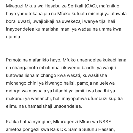
Mkaguzi Mkuu wa Hesabu za Serikali (CAG), mafanikio
hayo yametokana pia na Mfuko kufuata misingi ya utawala
bora, uwazi, uwajibikaji na uwekezaji wenye tija, hali
inayoendelea kuimarisha imani ya wadau na umma kwa
ujumla.
Pamoja na mafanikio hayo, Mfuko unaendelea kukabiliana
na changamoto mbalimbali ikiwemo baadhi ya waajiri
kutowasilisha michango kwa wakati, kuwasilisha
michango chini ya kiwango halisi, pamoja na uelewa
mdogo wa masuala ya hifadhi ya jamii kwa baadhi ya
makundi ya wananchi, hali inayopatiwa ufumbuzi kupitia
elimu na uhamasishaji unaoendelea.
Katika hatua nyingine, Mkurugenzi Mkuu wa NSSF
ametoa pongezi kwa Rais Dk. Samia Suluhu Hassan,