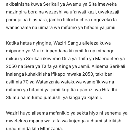
akibainisha kuwa Serikali ya Awamu ya Sita imeweka
mazingira bora na wezeshi ya ufanyaji kazi, uwekezaji
pamoja na biashara, jambo lililochochea ongezeko la
wanachama na uimara wa mifumo ya hifadhi ya jamii.
Katika hatua nyingine, Waziri Sangu alieleza kuwa
mipango ya Mfuko inaendana kikamilifu na mipango
mikuu ya Serikali ikiwemo Dira ya Taifa ya Maendeleo ya
2050 na Sera ya Taifa ya Kinga ya Jamii. Alisema Serikali
inalenga kuhakikisha ifikapo mwaka 2050, takribani
asilimia 70 ya Watanzania watakuwa wamefikiwa na
mifumo ya hifadhi ya jamii kupitia upanuzi wa Hifadhi
Skimu na mifumo jumuishi ya kinga ya kijamii.
Waziri huyo alisema mafanikio ya sekta hiyo ni sehemu ya
mwelekeo mpana wa taifa wa kujenga uchumi shirikishi
unaomlinda kila Mtanzania.