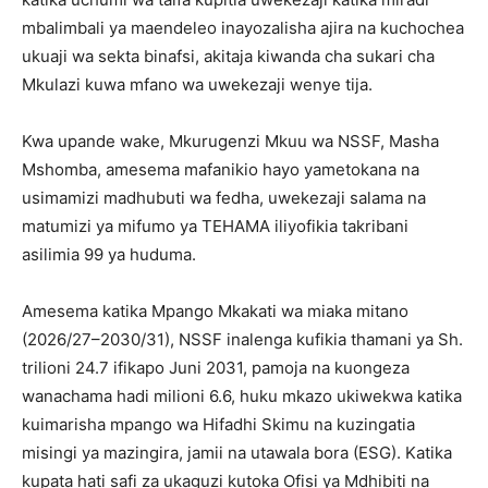
mbalimbali ya maendeleo inayozalisha ajira na kuchochea
ukuaji wa sekta binafsi, akitaja kiwanda cha sukari cha
Mkulazi kuwa mfano wa uwekezaji wenye tija.
Kwa upande wake, Mkurugenzi Mkuu wa NSSF, Masha
Mshomba, amesema mafanikio hayo yametokana na
usimamizi madhubuti wa fedha, uwekezaji salama na
matumizi ya mifumo ya TEHAMA iliyofikia takribani
asilimia 99 ya huduma.
Amesema katika Mpango Mkakati wa miaka mitano
(2026/27–2030/31), NSSF inalenga kufikia thamani ya Sh.
trilioni 24.7 ifikapo Juni 2031, pamoja na kuongeza
wanachama hadi milioni 6.6, huku mkazo ukiwekwa katika
kuimarisha mpango wa Hifadhi Skimu na kuzingatia
misingi ya mazingira, jamii na utawala bora (ESG). Katika
kupata hati safi za ukaguzi kutoka Ofisi ya Mdhibiti na