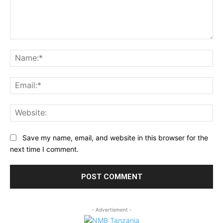
Comment:
Na
Ema
Web
Save my name, email, and website in this browser for the
next time I comment.
- Advertisment -