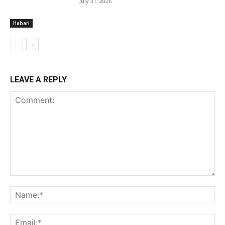
July 31, 2026
Habari
LEAVE A REPLY
Comment:
Na
Ema