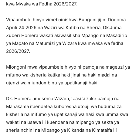
kwa Mwaka wa Fedha 2026/2027.
Vipaumbele hivyo vimebainishwa Bungeni jijini Dodoma
Aprili 24 2026 na Waziri wa Katiba na Sheria, Dk.Juma
Zuberi Homera wakati akiwasilisha Mpango na Makadirio
ya Mapato na Matumizi ya Wizara kwa mwaka wa fedha
2026/2027.
Miongoni mwa vipaumbele hivyo ni pamoja na mageuzi ya
mfumo wa kisheria katika haki jinai na haki madai na
ujenzi wa miundombinu ya upatikanaji haki.
Dk. Homera amesema Wizara, taasisi zake pamoja na
Mahakama itaendelea kuboresha utoaji wa huduma za
kisheria na mifumo ya upatikanaji wa haki kwa umma kwa
wakati na usawa ili kuendana na mipango ya sekta ya
sheria nchini na Mipango ya Kikanda na Kimataifa ili