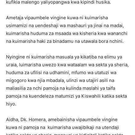
kufikia malengo yaliyopangwa kwa kipindi husika.
Ametaja vipaumbele vingine kuwa ni kuimarisha
usimamizi na uendeshaji wa mashauri ya jinai na madai,
kuimarisha huduma za msaada wa kisheria kwa wananchi
na kuimarisha haki za binadamu na utawala bora nchini.
Nyingine ni kuimarisha masuala ya kikatiba na elimu ya
uraia, luimarisha uwezo kwa wataalam wa sekta ya sheria,
huduma za ufilisi na udhamini, mfumo wa utatuzi wa
migogoro kwa njia mbadala, ulinzi wa utajiri asili na
maliasilia za nchi pamoja na kulinda maslahi ya taifa
pamoja na kuendeleza matumizi ya Kiswahili katika sekta
hiyo.
Aidha, Dk. Homera, amebainisha vipaumbele vingine
kuwa ni pamoja na kuimarisha uwajibikaji na utendaji