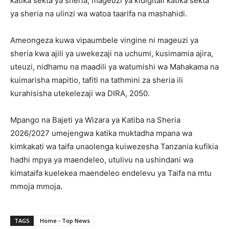
katika sekta ya sheria, mageuzi ya kidigitali katika sekta
ya sheria na ulinzi wa watoa taarifa na mashahidi.
Ameongeza kuwa vipaumbele vingine ni mageuzi ya
sheria kwa ajili ya uwekezaji na uchumi, kusimamia ajira,
uteuzi, nidhamu na maadili ya watumishi wa Mahakama na
kuimarisha mapitio, tafiti na tathmini za sheria ili
kurahisisha utekelezaji wa DIRA, 2050.
Mpango na Bajeti ya Wizara ya Katiba na Sheria
2026/2027 umejengwa katika muktadha mpana wa
kimkakati wa taifa unaolenga kuiwezesha Tanzania kufikia
hadhi mpya ya maendeleo, utulivu na ushindani wa
kimataifa kuelekea maendeleo endelevu ya Taifa na mtu
mmoja mmoja.
TAGS
Home - Top News