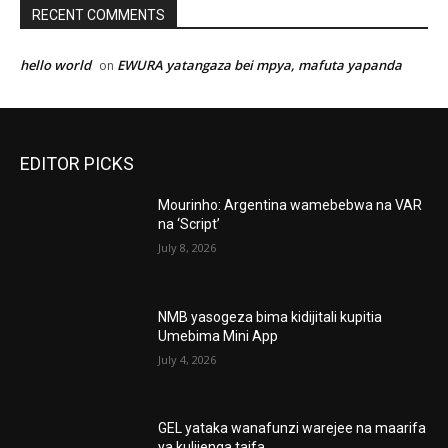
RECENT COMMENTS
hello world
EWURA yatangaza bei mpya, mafuta yapanda
on
EDITOR PICKS
Mourinho: Argentina wamebebwa na VAR
na ‘Script’
July 8, 2026
NMB yasogeza bima kidijitali kupitia
Umebima Mini App
July 4, 2026
GEL yataka wanafunzi warejee na maarifa
ya kulijenga taifa