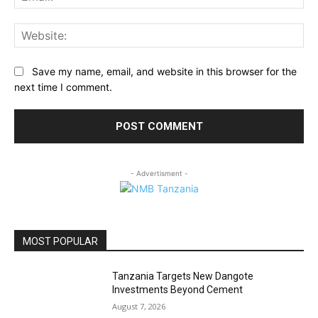
Web
Save my name, email, and website in this browser for the
next time I comment.
- Advertisment -
MOST POPULAR
Tanzania Targets New Dangote
Investments Beyond Cement
August 7, 2026