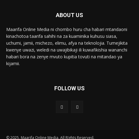
ABOUT US
Maarifa Online Media ni chombo huru cha habari mtandaoni
kinachotoa taarifa sahihi na za kuaminika kuhusu siasa,
uchumi, jamii, michezo, elimu, afya na teknolojia. Tumejikita
kwenye uwazi, weledi na uwajibikaji ili kuwafikishia wananchi
habari bora na zenye mvuto kupitia tovuti na mitandao ya
kijamii.
FOLLOW US
© 2025. Maarifa Online Media. All RIghts Reserved.