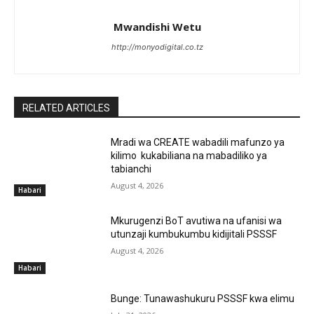
Mwandishi Wetu
http://monyodigital.co.tz
RELATED ARTICLES
Mradi wa CREATE wabadili mafunzo ya
kilimo kukabiliana na mabadiliko ya
tabianchi
August 4, 2026
Habari
Mkurugenzi BoT avutiwa na ufanisi wa
utunzaji kumbukumbu kidijitali PSSSF
August 4, 2026
Habari
Bunge: Tunawashukuru PSSSF kwa elimu