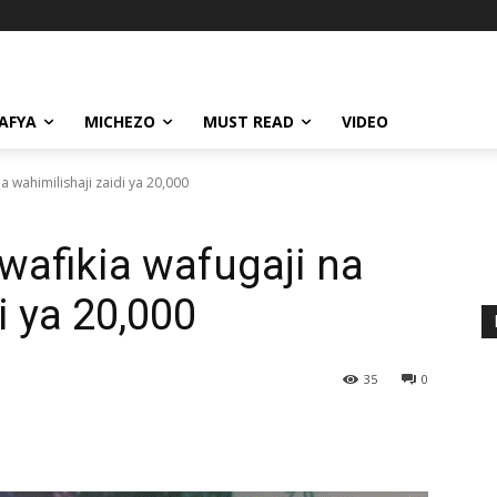
AFYA
MICHEZO
MUST READ
VIDEO
 wahimilishaji zaidi ya 20,000
afikia wafugaji na
i ya 20,000
35
0