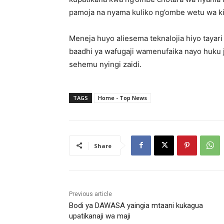
pamoja na nyama kuliko ng’ombe wetu wa kie
Meneja huyo aliesema teknalojia hiyo taya
baadhi ya wafugaji wamenufaika nayo huku jit
sehemu nyingi zaidi.
TAGS
Home - Top News
Share
Previous article
Bodi ya DAWASA yaingia mtaani kukagua
upatikanaji wa maji