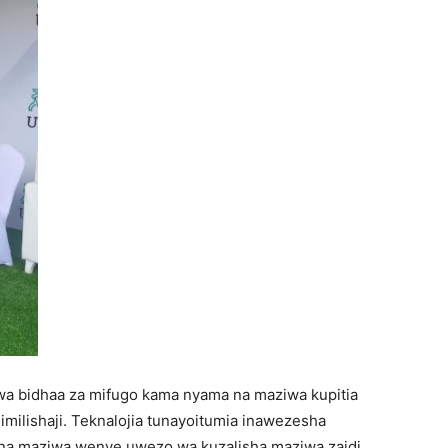
i wa bidhaa za mifugo kama nyama na maziwa kupitia
uhimilishaji. Teknalojia tunayoitumia inawezesha
na maziwa wenye uwezo wa kuzalisha maziwa zaidi