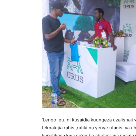
‘Lengo letu ni kusaidia kuongeza uzalishaj
teknalojia rahisi,rafiki na yenye ufanisi ya 
kupatikana kwa ng’ombe chotara wa nyama 