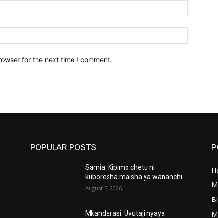
Email:*
Website:
rowser for the next time I comment.
POPULAR POSTS
P
Samia: Kipimo chetu ni
Ha
’
kuboresha maisha ya wananchi
M
August 5, 2026
B
M
Mkandarasi: Uvutaji nyaya