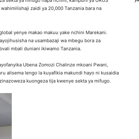
kuza sekta ya mifugo hapa nchini, kampuni ya URUS
 wahimilishaji zaidi ya 20,000 Tanzania bara na
global yenye makao makuu yake nchini Marekani.
nayojihusisha na usambazaji wa mbegu bora za
vali mbali duniani ikiwamo Tanzania.
yofanyika Ubena Zomozi Chalinze mkoani Pwani,
 alisema lengo la kuyafikia makundi hayo ni kusaidia
a zinazoweza kuongeza tija kwenye sekta ya mifugo.