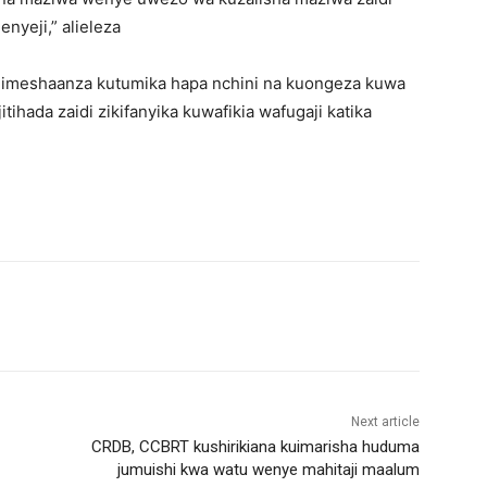
nyeji,” alieleza
ri imeshaanza kutumika hapa nchini na kuongeza kuwa
ihada zaidi zikifanyika kuwafikia wafugaji katika
Next article
CRDB, CCBRT kushirikiana kuimarisha huduma
jumuishi kwa watu wenye mahitaji maalum