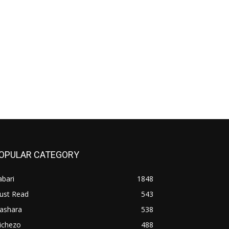
OPULAR CATEGORY
bari
1848
ust Read
543
iashara
538
ichezo
488