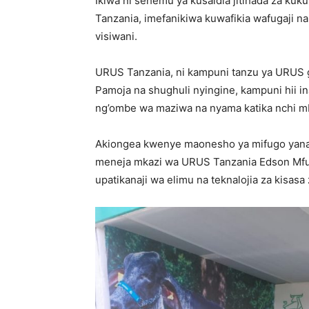
Ikiwa ni sehemu ya kusaidia jitihada za ku
Tanzania, imefanikiwa kuwafikia wafugaji na
visiwani.
URUS Tanzania, ni kampuni tanzu ya URUS 
Pamoja na shughuli nyingine, kampuni hii i
ng’ombe wa maziwa na nyama katika nchi mb
Akiongea kwenye maonesho ya mifugo yana
meneja mkazi wa URUS Tanzania Edson Mfuru
upatikanaji wa elimu na teknalojia za kisas