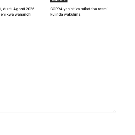
li, dizeli Agosti 2026
COPRA yasisitiza mikataba rasmi
ueni kwa wananchi
kulinda wakulima
Name:*