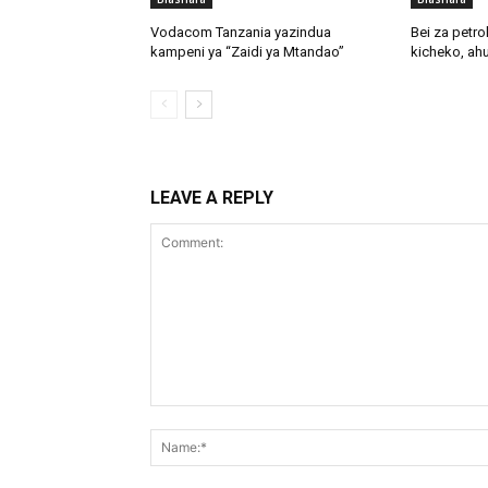
Vodacom Tanzania yazindua
‎Bei za petro
kampeni ya “Zaidi ya Mtandao”
kicheko, ah
LEAVE A REPLY
Comment: