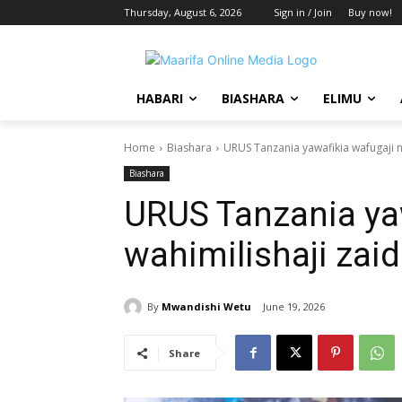
Thursday, August 6, 2026
Sign in / Join
Buy now!
HABARI
BIASHARA
ELIMU
Home
Biashara
URUS Tanzania yawafikia wafugaji na
Biashara
URUS Tanzania yaw
wahimilishaji zaid
By
Mwandishi Wetu
June 19, 2026
Share