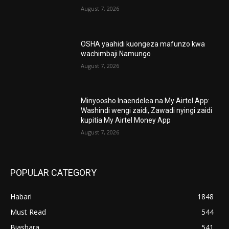
August 7, 2026
OSHA yaahidi kuongeza mafunzo kwa
wachimbaji Namungo
August 7, 2026
Minyoosho Inaendelea na My Airtel App:
Washindi wengi zaidi, Zawadi nyingi zaidi
kupitia My Airtel Money App
August 7, 2026
POPULAR CATEGORY
Habari
1848
Must Read
544
Biashara
541