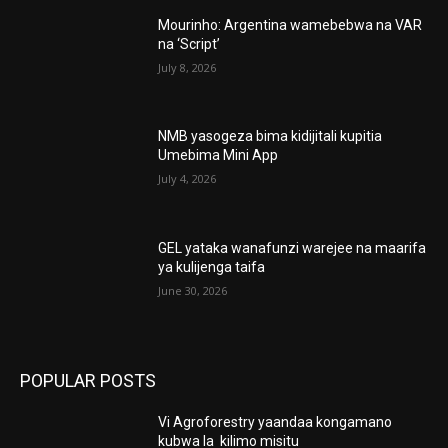
Mourinho: Argentina wamebebwa na VAR
na ‘Script’
July 8, 2026
NMB yasogeza bima kidijitali kupitia
Umebima Mini App
July 4, 2026
GEL yataka wanafunzi warejee na maarifa
ya kulijenga taifa
June 30, 2026
POPULAR POSTS
Vi Agroforestry yaandaa kongamano
kubwa la kilimo misitu