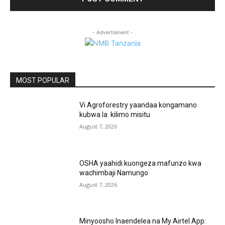
- Advertisment -
MOST POPULAR
Vi Agroforestry yaandaa kongamano
kubwa la kilimo misitu
August 7, 2026
OSHA yaahidi kuongeza mafunzo kwa
wachimbaji Namungo
August 7, 2026
Minyoosho Inaendelea na My Airtel App: