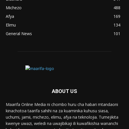
Michezo
488
Afya
169
Elimu
134
General News
101
ABOUT US
Maarifa Online Media ni chombo huru cha habari mtandaoni
kinachotoa taarifa sahihi na za kuaminika kuhusu siasa,
uchumi, jamii, michezo, elimu, afya na teknolojia. Tumejikita
kwenye uwazi, weledi na uwajibikaji ili kuwafikishia wananchi