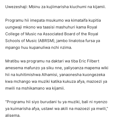
‎Uwezeshaji: Mbinu za kujiimarisha kiuchumi na kijamii.
‎Programu hii imepata msukumo wa kimataifa kupitia
uungwaji mkono wa taasisi mashuhuri kama Royal
College of Music na Associated Board of the Royal
Schools of Music (ABRSM), jambo linalotoa fursa ya
mpango huu kupanuliwa nchi nzima.
Mratibu wa programu na daktari wa tiba Eric Filbert
amesema mafunzo ya siku nne, yaliyoanza mapema wiki
hii na kuhitimishwa Alhamisi, yanaonesha kuongezeka
kwa mchango wa muziki katika kukuza afya, mazoezi ya
mwili na mshikamano wa kijamii.‎‎
“Programu hii siyo burudani tu ya muziki, bali ni nyenzo
ya kuimarisha afya, ustawi wa akili na mazoezi ya mwili,”
alisema.