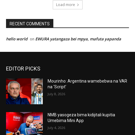
Load more
RECENT COMMENTS
hello world
EWURA yatangaza bei mpya, mafuta yapanda
on
EDITOR PICKS
Mourinho: Argentina wamebebwa na VAR
na ‘Script’
July 8, 2026
NMB yasogeza bima kidijitali kupitia
Umebima Mini App
July 4, 2026