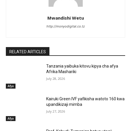
Mwandishi Wetu
http://monyodigital.co.tz
RELATED ARTICLES
Tanzania yaibuka kitovu kipya cha afya
Afrika Mashariki
July 28, 2026
Afya
Kairuki Green IVF yafikisha watoto 160 kwa
upandikizaji mimba
July 27, 2026
Afya