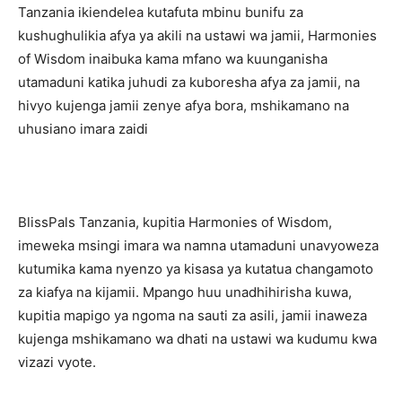
Tanzania ikiendelea kutafuta mbinu bunifu za
kushughulikia afya ya akili na ustawi wa jamii, Harmonies
of Wisdom inaibuka kama mfano wa kuunganisha
utamaduni katika juhudi za kuboresha afya za jamii, na
hivyo kujenga jamii zenye afya bora, mshikamano na
uhusiano imara zaidi
‎BlissPals Tanzania, kupitia Harmonies of Wisdom,
imeweka msingi imara wa namna utamaduni unavyoweza
kutumika kama nyenzo ya kisasa ya kutatua changamoto
za kiafya na kijamii. Mpango huu unadhihirisha kuwa,
kupitia mapigo ya ngoma na sauti za asili, jamii inaweza
kujenga mshikamano wa dhati na ustawi wa kudumu kwa
vizazi vyote.