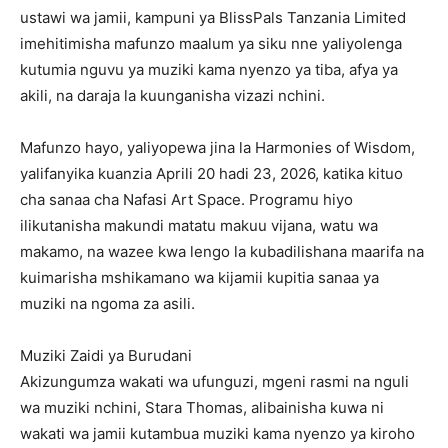
ustawi wa jamii, kampuni ya BlissPals Tanzania Limited
imehitimisha mafunzo maalum ya siku nne yaliyolenga
kutumia nguvu ya muziki kama nyenzo ya tiba, afya ya
akili, na daraja la kuunganisha vizazi nchini.
‎Mafunzo hayo, yaliyopewa jina la Harmonies of Wisdom,
yalifanyika kuanzia Aprili 20 hadi 23, 2026, katika kituo
cha sanaa cha Nafasi Art Space. Programu hiyo
ilikutanisha makundi matatu makuu vijana, watu wa
makamo, na wazee kwa lengo la kubadilishana maarifa na
kuimarisha mshikamano wa kijamii kupitia sanaa ya
muziki na ngoma za asili.
‎Muziki Zaidi ya Burudani
‎Akizungumza wakati wa ufunguzi, mgeni rasmi na nguli
wa muziki nchini, Stara Thomas, alibainisha kuwa ni
wakati wa jamii kutambua muziki kama nyenzo ya kiroho