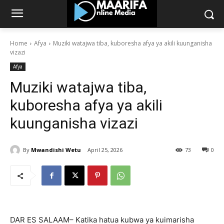
Home
Afya
Muziki watajwa tiba, kuboresha afya ya akili kuunganisha
vizazi
Afya
Muziki watajwa tiba,
kuboresha afya ya akili
kuunganisha vizazi
By
Mwandishi Wetu
April 25, 2026
73
0
DAR ES SALAAM– Katika hatua kubwa ya kuimarisha