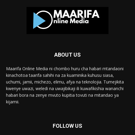
ABOUT US
Maarifa Online Media ni chombo huru cha habari mtandaoni
kinachotoa taarifa sahihi na za kuaminika kuhusu siasa,
uchumi, jamii, michezo, elimu, afya na teknolojia. Tumejikita
kwenye uwazi, weledi na uwajibikaji ili kuwafikishia wananchi
habari bora na zenye mvuto kupitia tovuti na mitandao ya
kijamii.
FOLLOW US