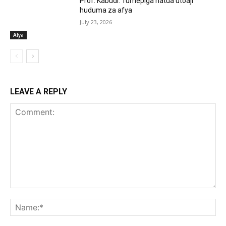
Prof. Kabudi: Tumepiga hatua utoaji
huduma za afya
July 23, 2026
Afya
LEAVE A REPLY
Comment:
Na