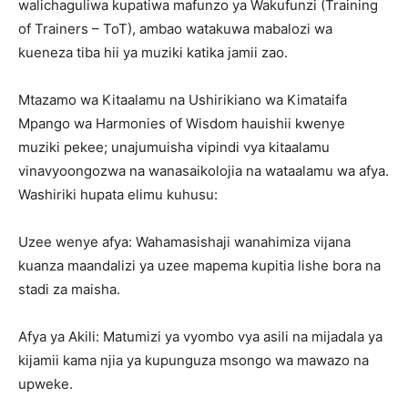
walichaguliwa kupatiwa mafunzo ya Wakufunzi (Training
of Trainers – ToT), ambao watakuwa mabalozi wa
kueneza tiba hii ya muziki katika jamii zao.
‎Mtazamo wa Kitaalamu na Ushirikiano wa Kimataifa
‎Mpango wa Harmonies of Wisdom hauishii kwenye
muziki pekee; unajumuisha vipindi vya kitaalamu
vinavyoongozwa na wanasaikolojia na wataalamu wa afya.
Washiriki hupata elimu kuhusu:
‎Uzee wenye afya: Wahamasishaji wanahimiza vijana
kuanza maandalizi ya uzee mapema kupitia lishe bora na
stadi za maisha.
‎Afya ya Akili: Matumizi ya vyombo vya asili na mijadala ya
kijamii kama njia ya kupunguza msongo wa mawazo na
upweke.