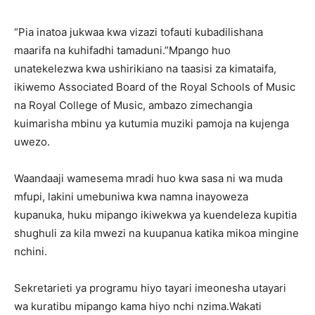
“Pia inatoa jukwaa kwa vizazi tofauti kubadilishana
maarifa na kuhifadhi tamaduni.”‎‎Mpango huo
unatekelezwa kwa ushirikiano na taasisi za kimataifa,
ikiwemo Associated Board of the Royal Schools of Music
na Royal College of Music, ambazo zimechangia
kuimarisha mbinu ya kutumia muziki pamoja na kujenga
uwezo.‎‎
Waandaaji wamesema mradi huo kwa sasa ni wa muda
mfupi, lakini umebuniwa kwa namna inayoweza
kupanuka, huku mipango ikiwekwa ya kuendeleza kupitia
shughuli za kila mwezi na kuupanua katika mikoa mingine
nchini.
Sekretarieti ya programu hiyo tayari imeonesha utayari
wa kuratibu mipango kama hiyo nchi nzima.‎‎Wakati