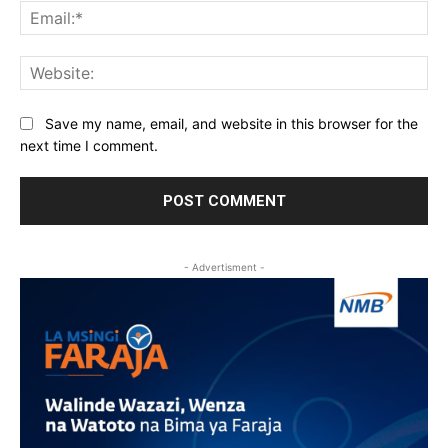
Ema
Web
Save my name, email, and website in this browser for the
next time I comment.
- Advertisment -