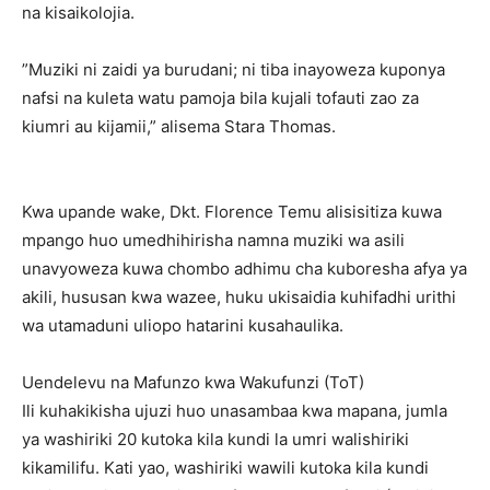
na kisaikolojia.
‎”Muziki ni zaidi ya burudani; ni tiba inayoweza kuponya
nafsi na kuleta watu pamoja bila kujali tofauti zao za
kiumri au kijamii,” alisema Stara Thomas.
‎Kwa upande wake, Dkt. Florence Temu alisisitiza kuwa
mpango huo umedhihirisha namna muziki wa asili
unavyoweza kuwa chombo adhimu cha kuboresha afya ya
akili, hususan kwa wazee, huku ukisaidia kuhifadhi urithi
wa utamaduni uliopo hatarini kusahaulika.
‎Uendelevu na Mafunzo kwa Wakufunzi (ToT)
‎Ili kuhakikisha ujuzi huo unasambaa kwa mapana, jumla
ya washiriki 20 kutoka kila kundi la umri walishiriki
kikamilifu. Kati yao, washiriki wawili kutoka kila kundi