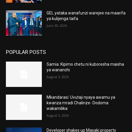
GEL yataka wanafunzi warejee na maarifa
ya kulijenga taifa
June 30, 2026
POPULAR POSTS
Samia: Kipimo chetu ni kuboresha maisha
ya wananchi
August 5, 2026
Mkandarasi: Uvutaji nyaya awamu ya
kwanza mradi Chalinze- Dodoma
wakamilika
August 5, 2026
Developer shakes up Masaki property