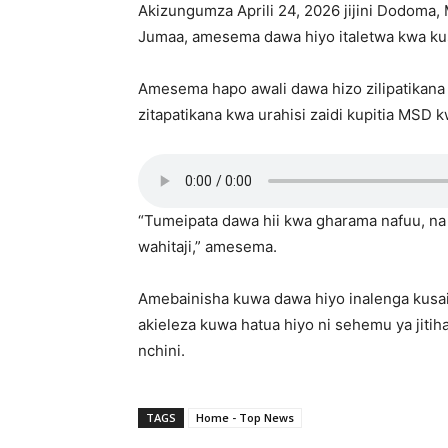
Akizungumza Aprili 24, 2026 jijini Dodo
Jumaa, amesema dawa hiyo italetwa kwa kus
Amesema hapo awali dawa hizo zilipatikana k
zitapatikana kwa urahisi zaidi kupitia MSD
“Tumeipata dawa hii kwa gharama nafuu, na 
wahitaji,” amesema.
Amebainisha kuwa dawa hiyo inalenga kusai
akieleza kuwa hatua hiyo ni sehemu ya jitih
nchini.
TAGS
Home - Top News