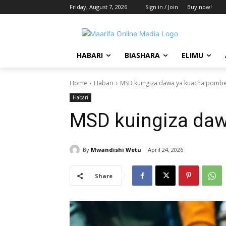
Friday, August 7, 2026
Sign in / Join
Buy now!
HABARI
BIASHARA
ELIMU
Home
Habari
MSD kuingiza dawa ya kuacha pomb
Habari
MSD kuingiza da
By
Mwandishi Wetu
April 24, 2026
Share