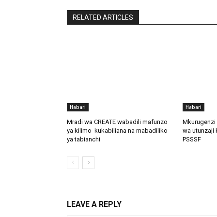
RELATED ARTICLES
Habari
Habari
Mradi wa CREATE wabadili mafunzo
Mkurugenzi 
ya kilimo kukabiliana na mabadiliko
wa utunzaji 
ya tabianchi
PSSSF
LEAVE A REPLY