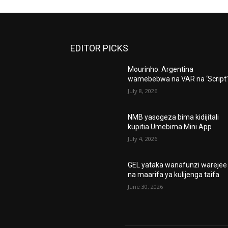
EDITOR PICKS
Mourinho: Argentina
wamebebwa na VAR na ‘Script
July 8, 2026
NMB yasogeza bima kidijitali
kupitia Umebima Mini App
July 4, 2026
GEL yataka wanafunzi warejee
na maarifa ya kulijenga taifa
June 30, 2026