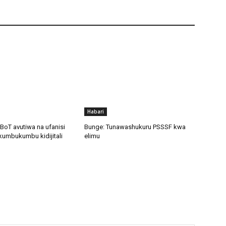
Habari
BoT avutiwa na ufanisi
Bunge: Tunawashukuru PSSSF kwa
kumbukumbu kidijitali
elimu