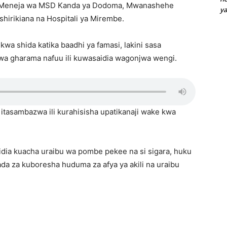
ma, Meneja wa MSD Kanda ya Dodoma, Mwanashehe
y
hirikiana na Hospitali ya Mirembe.
wa shida katika baadhi ya famasi, lakini sasa
 kwa gharama nafuu ili kuwasaidia wagonjwa wengi.
itasambazwa ili kurahisisha upatikanaji wake kwa
dia kuacha uraibu wa pombe pekee na si sigara, huku
ada za kuboresha huduma za afya ya akili na uraibu