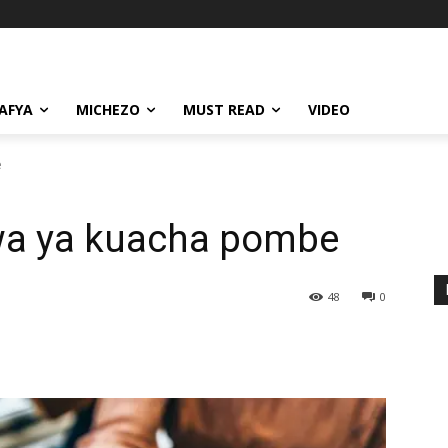
AFYA
MICHEZO
MUST READ
VIDEO
e
wa ya kuacha pombe
48
0