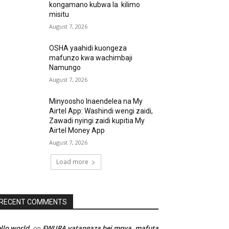
kongamano kubwa la kilimo
misitu
August 7, 2026
OSHA yaahidi kuongeza
mafunzo kwa wachimbaji
Namungo
August 7, 2026
Minyoosho Inaendelea na My
Airtel App: Washindi wengi zaidi,
Zawadi nyingi zaidi kupitia My
Airtel Money App
August 7, 2026
Load more
RECENT COMMENTS
llo world
EWURA yatangaza bei mpya, mafuta
on