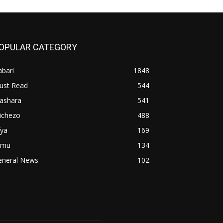
OPULAR CATEGORY
bari
1848
ust Read
544
iashara
541
ichezo
488
fya
169
imu
134
eneral News
102