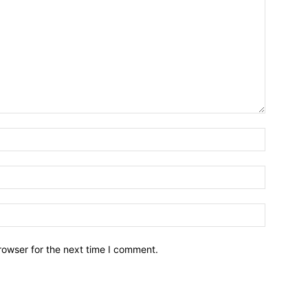
Name:*
Email:*
Website:
rowser for the next time I comment.