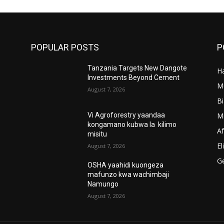
POPULAR POSTS
P
Tanzania Targets New Dangote
Ha
’
Investments Beyond Cement
M
August 7, 2026
B
M
Vi Agroforestry yaandaa
kongamano kubwa la kilimo
A
misitu
El
August 7, 2026
G
OSHA yaahidi kuongeza
mafunzo kwa wachimbaji
Namungo
August 7, 2026